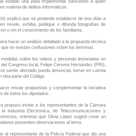
nal estatal: una para implementar sanciones a quien
n materia de delitos informáticos.
N) explicó que se pretende establecer de tres días a
en revele, exhiba, publique o difunda fotografías de
on o sin el conocimiento de los familiares.
rá hacer un análisis detallado a la propuesta técnica
ra que no existan confusiones sobre los términos.
ar medidas sobre los videos y personas lesionadas en
no del Congreso local, Felipe Cervera Hernández (PRI),
en se siente afectado pueda denunciar, tomar en cuenta
n otra parte del Código.
er enviar propuestas y complementar la iniciativa
es de todos los diputados.
ra propuso invitar a los representantes de la Cámara
la Industria Electrónica, de Telecomunicaciones y
orrectos, mientras que Silvia López sugirió crear un
udadanos presenten observaciones al tema.
r al representante de la Policía Federal que dio una