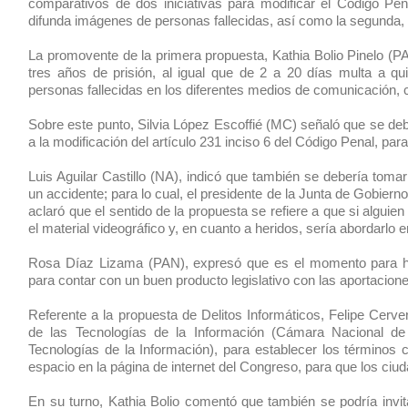
comparativos de dos iniciativas para modificar el Código Pe
difunda imágenes de personas fallecidas, así como la segunda, e
La promovente de la primera propuesta, Kathia Bolio Pinelo (PA
tres años de prisión, al igual que de 2 a 20 días multa a qui
personas fallecidas en los diferentes medios de comunicación, c
Sobre este punto, Silvia López Escoffié (MC) señaló que se debe
a la modificación del artículo 231 inciso 6 del Código Penal, pa
Luis Aguilar Castillo (NA), indicó que también se debería tom
un accidente; para lo cual, el presidente de la Junta de Gobier
aclaró que el sentido de la propuesta se refiere a que si algui
el material videográfico y, en cuanto a heridos, sería abordarlo e
Rosa Díaz Lizama (PAN), expresó que es el momento para hac
para contar con un buen producto legislativo con las aportacion
Referente a la propuesta de Delitos Informáticos, Felipe Cerve
de las Tecnologías de la Información (Cámara Nacional de 
Tecnologías de la Información), para establecer los términos c
espacio en la página de internet del Congreso, para que los ci
En su turno, Kathia Bolio comentó que también se podría invita