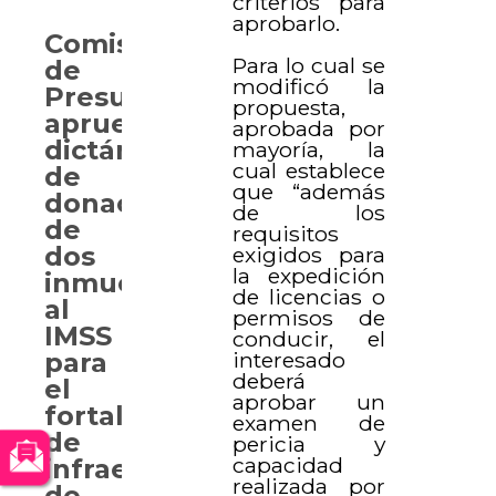
criterios para
aprobarlo.
Comisión
Para lo cual se
de
modificó la
Presupuesto
propuesta,
aprueba
aprobada por
dictámenes
mayoría, la
cual establece
de
que “además
donación
de los
de
requisitos
dos
exigidos para
la expedición
inmuebles
de licencias o
al
permisos de
IMSS
conducir, el
para
interesado
deberá
el
aprobar un
fortalecimiento
examen de
de
pericia y
capacidad
infraestructura
realizada por
de