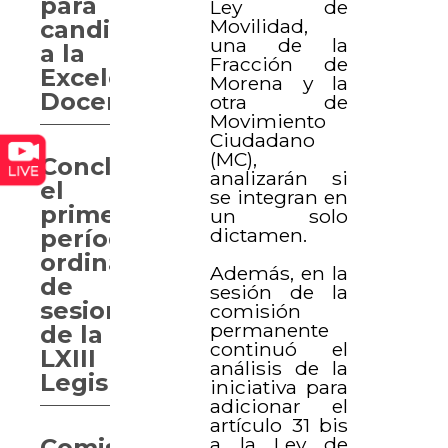
para
Ley de
Movilidad,
candidatos
una de la
a la
Fracción de
Excelencia
Morena y la
Docente
otra de
Movimiento
Ciudadano
(MC),
Concluye
analizarán si
el
se integran en
primer
un solo
dictamen.
período
ordinario
Además, en la
de
sesión de la
sesiones
comisión
permanente
de la
continuó el
LXIII
análisis de la
Legislatura
iniciativa para
adicionar el
artículo 31 bis
a la Ley de
Comisiones