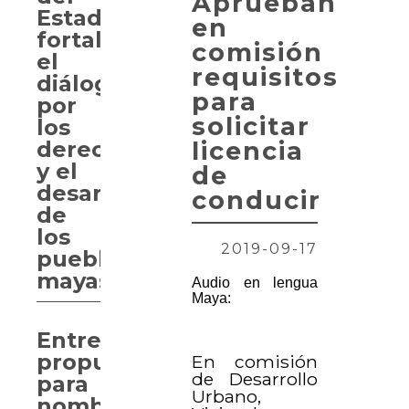
Aprueban
Estado
en
fortalece
comisión
el
requisitos
diálogo
para
por
solicitar
los
derechos
licencia
y el
de
desarrollo
conducir
de
los
2019-09-17
pueblos
mayas
Audio en lengua
Maya:
Entregan
propuesta
En comisión
de Desarrollo
para
Urbano,
nombrar