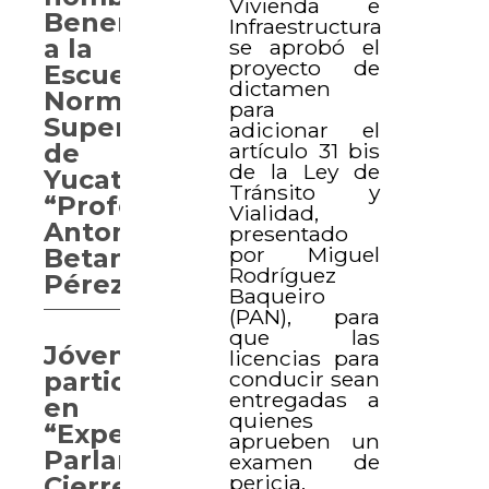
Vivienda e
Benemérita
Infraestructura
a la
se aprobó el
proyecto de
Escuela
dictamen
Normal
para
Superior
adicionar el
de
artículo 31 bis
de la Ley de
Yucatán
Tránsito y
“Profesor
Vialidad,
Antonio
presentado
por Miguel
Betancourt
Rodríguez
Pérez”
Baqueiro
(PAN), para
que las
Jóvenes
licencias para
participan
conducir sean
entregadas a
en
quienes
“Experiencia
aprueben un
Parlamentaria.
examen de
pericia.
Cierre