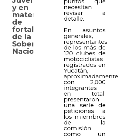
Juventudes
puntos que
y en
necesitan
revisar a
materia
detalle.
de
fortalecimiento
En asuntos
de la
generales,
representantes
Soberanía
de los más de
Nacional
120 clubes de
motociclistas
registrados en
Yucatán,
aproximadamente
con 2,000
integrantes
en total,
presentaron
una serie de
peticiones a
los miembros
de la
comisión,
como un