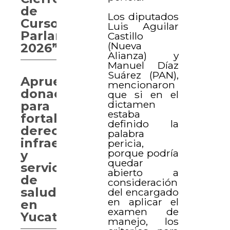
de
Los diputados
Curso
Luis Aguilar
Parlamentario
Castillo
(Nueva
2026”
Alianza) y
Manuel Díaz
Suárez (PAN),
Aprueban
mencionaron
donaciones
que si en el
dictamen
para
estaba
fortalecer
definido la
derechos,
palabra
infraestructura
pericia,
porque podría
y
quedar
servicios
abierto a
de
consideración
salud
del encargado
en aplicar el
en
examen de
Yucatán
manejo, los