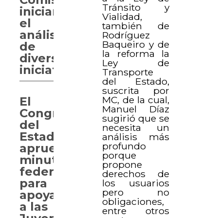
Tránsito y
iniciarán
Vialidad,
el
también de
análisis
Rodríguez
Baqueiro y de
de
la reforma la
diversas
Ley de
iniciativas
Transporte
del Estado,
suscrita por
MC, de la cual,
El
Manuel Díaz
Congreso
sugirió que se
del
necesita un
Estado
análisis más
profundo
aprueba
porque
minutas
propone
federales
derechos de
para
los usuarios
pero no
apoyar
obligaciones,
a las
entre otros