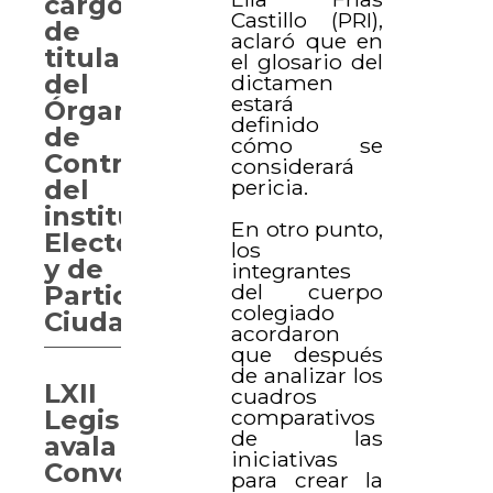
cargo
Castillo (PRI),
de
aclaró que en
titular
el glosario del
del
dictamen
estará
Órgano Interno
definido
de
cómo se
Control
considerará
del
pericia.
instituto
En otro punto,
Electoral
los
y de
integrantes
del cuerpo
Participación
colegiado
Ciudadana
acordaron
que después
de analizar los
LXII
cuadros
Legislatura
comparativos
de las
avala
iniciativas
Convocatoria
para crear la