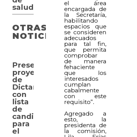
el área
salud
encargada de
la Secretaría,
habilitando
OTRAS
espacios que
se consideren
NOTICIAS
adecuados
para tal fin,
que permita
comprobar
de manera
Presentan
fehaciente
proyecto
que los
interesados
de
cumplan
Dictamen
cabalmente
con
con este
lista
requisito”.
de
Agregado a
candidatos
esto, la
para
presidenta de
el
la comisión,
Lila Frías