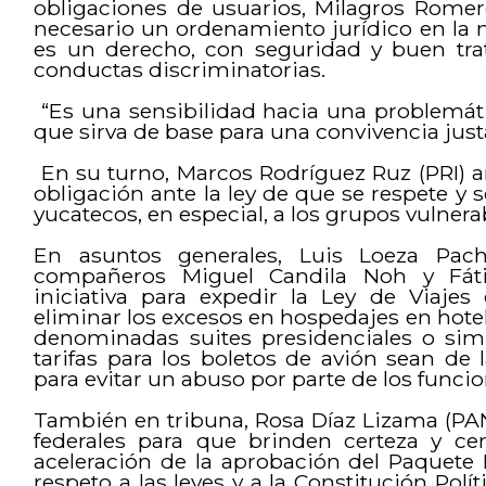
obligaciones de usuarios, Milagros Romer
necesario un ordenamiento jurídico en la 
es un derecho, con seguridad y buen trat
conductas discriminatorias.
“Es una sensibilidad hacia una problemát
que sirva de base para una convivencia justa
En su turno, Marcos Rodríguez Ruz (PRI) a
obligación ante la ley de que se respete y s
yucatecos, en especial, a los grupos vulnera
En asuntos generales, Luis Loeza Pa
compañeros Miguel Candila Noh y Fáti
iniciativa para expedir la Ley de Viaje
eliminar los excesos en hospedajes en hotel
denominadas suites presidenciales o sim
tarifas para los boletos de avión sean de
para evitar un abuso por parte de los funcio
También en tribuna, Rosa Díaz Lizama (PAN
federales para que brinden certeza y ce
aceleración de la aprobación del Paquete 
respeto a las leyes y a la Constitución Pol