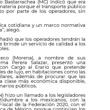
o Bastarrachea (MC) indicó que era
materia porque el transporte público
o por parte de los operadores, sin
ica cotidiana y un marco normativa
”, alegó.
ñadió que los operadores tendrán la
e brinde un servicio de calidad a los
bles.
checo (Morena), a nombre de sus
ma Perera Salazar, presentó una
s con Cargo al Erario que pretende
es de lujo, en habitaciones como las
ilares, además de procurar que las
 la clase más económica disponible,
narios públicos.
) hizo un llamado a los legisladores
rtidumbre a los mexicanos, con la
Fiscal de la Federación 2020, con el
ítica de México, porque continúan los