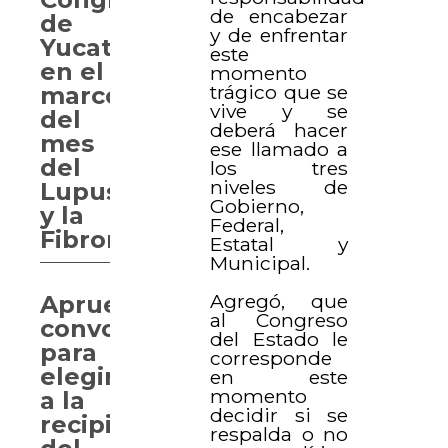
de encabezar
de
y de enfrentar
Yucatán
este
en el
momento
trágico que se
marco
vive y se
del
deberá hacer
mes
ese llamado a
del
los tres
niveles de
Lupus
Gobierno,
y la
Federal,
Fibromialgia
Estatal y
Municipal.
Agregó, que
Aprueban
al Congreso
convocatoria
del Estado le
para
corresponde
elegir
en este
momento
a la
decidir si se
recipiendaria
respalda o no