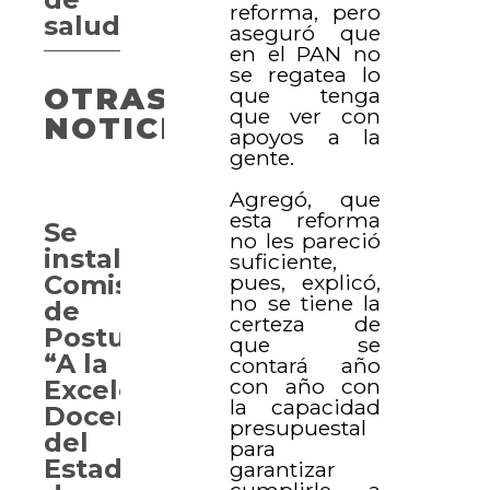
reforma, pero
salud
aseguró que
en el PAN no
se regatea lo
OTRAS
que tenga
que ver con
NOTICIAS
apoyos a la
gente.
Agregó, que
esta reforma
Se
no les pareció
instala
suficiente,
Comisión
pues, explicó,
no se tiene la
de
certeza de
Postulación
que se
“A la
contará año
con año con
Excelencia
la capacidad
Docente
presupuestal
del
para
Estado
garantizar