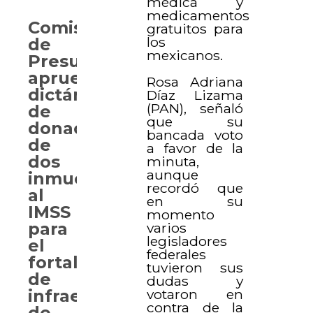
médica y
medicamentos
Comisión
gratuitos para
los
de
mexicanos.
Presupuesto
aprueba
Rosa Adriana
dictámenes
Díaz Lizama
(PAN), señaló
de
que su
donación
bancada voto
de
a favor de la
dos
minuta,
aunque
inmuebles
recordó que
al
en su
IMSS
momento
para
varios
legisladores
el
federales
fortalecimiento
tuvieron sus
de
dudas y
infraestructura
votaron en
contra de la
de