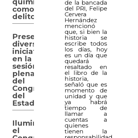
química
de la bancada
como
del PRI, Felipe
Cervera
delito
Hernández
mencionó
que, si bien la
Presentan
historia se
diversas
escribe todos
los días, hoy
iniciativas
es un día que
en la
quedará
sesión
resaltado en
plenaria
el libro de la
historia,
del
señaló que es
Congreso
momento de
del
unidad y que
ya habrá
Estado
tiempo de
llamar a
cuentas a
Iluminan
quienes
el
tienen la
Congreso
responsabilidad