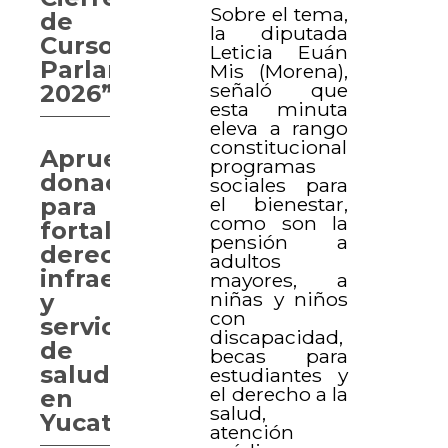
Sobre el tema,
de
la diputada
Curso
Leticia Euán
Parlamentario
Mis (Morena),
señaló que
2026”
esta minuta
eleva a rango
constitucional
Aprueban
programas
donaciones
sociales para
para
el bienestar,
como son la
fortalecer
pensión a
derechos,
adultos
infraestructura
mayores, a
niñas y niños
y
con
servicios
discapacidad,
de
becas para
salud
estudiantes y
el derecho a la
en
salud,
Yucatán
atención