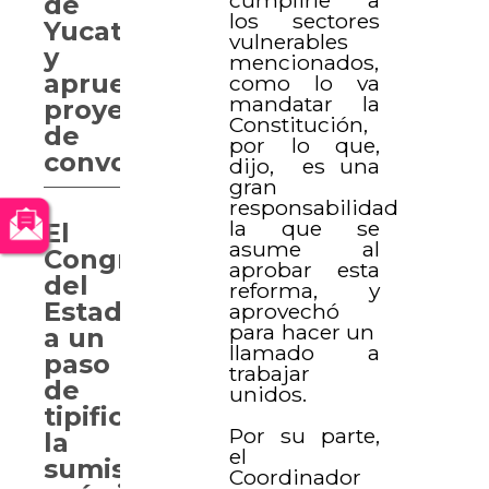
cumplirle a
de
los sectores
Yucatán”
vulnerables
y
mencionados,
aprueban
como lo va
mandatar la
proyecto
Constitución,
de
por lo que,
convocatoria
dijo, es una
gran
responsabilidad
la que se
El
asume al
Congreso
aprobar esta
del
reforma, y
Estado,
aprovechó
para hacer un
a un
llamado a
paso
trabajar
de
unidos.
tipificar
Por su parte,
la
el
sumisión
Coordinador