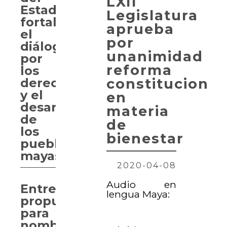
LXII
Estado
Legislatura
fortalece
aprueba
el
por
diálogo
unanimidad
por
reforma
los
derechos
constitucional
y el
en
desarrollo
materia
de
de
los
bienestar
pueblos
mayas
2020-04-08
Audio en
Entregan
lengua Maya:
propuesta
para
nombrar