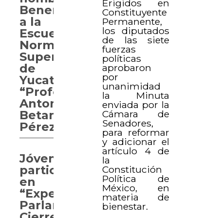
Erigidos en
Benemérita
Constituyente
a la
Permanente,
los diputados
Escuela
de las siete
Normal
fuerzas
Superior
políticas
de
aprobaron
por
Yucatán
unanimidad
“Profesor
la Minuta
Antonio
enviada por la
Betancourt
Cámara de
Senadores,
Pérez”
para reformar
y adicionar el
artículo 4 de
Jóvenes
la
participan
Constitución
Política de
en
México, en
“Experiencia
materia de
Parlamentaria.
bienestar.
Cierre