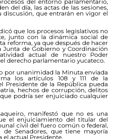
procesos del entorno parlamentario,
n del día, las actas de las sesiones,
 discusión, que entrarán en vigor el
dicó que los procesos legislativos no
e, junto con la dinámica social de
sta reforma, ya que después de hacer
 la Junta de Gobierno y Coordinación
matividad actual de nuestro Poder
del derecho parlamentario yucateco.
o por unanimidad la Minuta enviada
a los artículos 108 y 111 de la
 el Presidente de la República pueda
atria, hechos de corrupción, delitos
s que podría ser enjuiciado cualquier
Baqueiro, manifestó que no es una
e el enjuiciamiento del titular del
unal civil del fuero común o federal,
a de Senadores, que tiene mayoría
 el actual Presidente.