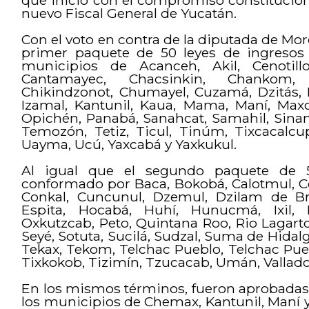
nuevo Fiscal General de Yucatán.
Con el voto en contra de la diputada de Mor
primer paquete de 50 leyes de ingresos p
municipios de Acanceh, Akil, Cenotillo
Cantamayec, Chacsinkin, Chankom,
Chikindzonot, Chumayel, Cuzamá, Dzitás,
Izamal, Kantunil, Kaua, Mama, Maní, Ma
Opichén, Panabá, Sanahcat, Samahil, Sinan
Temozón, Tetiz, Ticul, Tinúm, Tixcacalcu
Uayma, Ucú, Yaxcabá y Yaxkukul.
Al igual que el segundo paquete de 5
conformado por Baca, Bokobá, Calotmul, C
Conkal, Cuncunul, Dzemul, Dzilam de Br
Espita, Hocabá, Huhí, Hunucmá, Ixil, 
Oxkutzcab, Peto, Quintana Roo, Rio Lagarto
Seyé, Sotuta, Sucilá, Sudzal, Suma de Hidal
Tekax, Tekom, Telchac Pueblo, Telchac Pue
Tixkokob, Tizimín, Tzucacab, Umán, Valladol
En los mismos términos, fueron aprobadas
los municipios de Chemax, Kantunil, Maní 