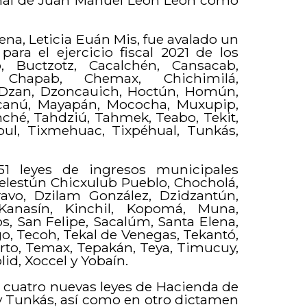
ena, Leticia Euán Mis, fue avalado un
ara el ejercicio fiscal 2021 de los
, Buctzotz, Cacalchén, Cansacab,
 Chapab, Chemax, Chichimilá,
 Dzan, Dzoncauich, Hoctún, Homún,
xcanú, Mayapán, Mococha, Muxupip,
ché, Tahdziú, Tahmek, Teabo, Tekit,
pul, Tixmehuac, Tixpéhual, Tunkás,
1 leyes de ingresos municipales
elestún Chicxulub Pueblo, Chocholá,
avo, Dzilam González, Dzidzantún,
Kanasín, Kinchil, Kopomá, Muna,
s, San Felipe, Sacalúm, Santa Elena,
go, Tecoh, Tekal de Venegas, Tekantó,
rto, Temax, Tepakán, Teya, Timucuy,
id, Xoccel y Yobaín.
 cuatro nuevas leyes de Hacienda de
y Tunkás, así como en otro dictamen