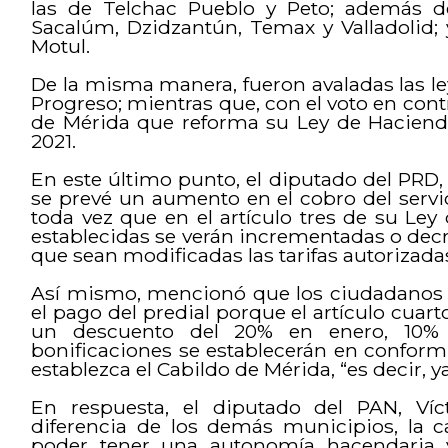
las de Telchac Pueblo y Peto; además d
Sacalúm, Dzidzantún, Temax y Valladolid; y
Motul.
De la misma manera, fueron avaladas las le
Progreso; mientras que, con el voto en cont
de Mérida que reforma su Ley de Hacienda
2021.
En este último punto, el diputado del PRD
se prevé un aumento en el cobro del servic
toda vez que en el artículo tres de su Le
establecidas se verán incrementadas o de
que sean modificadas las tarifas autorizada
Así mismo, mencionó que los ciudadanos 
el pago del predial porque el artículo cuar
un descuento del 20% en enero, 10%
bonificaciones se establecerán en confor
establezca el Cabildo de Mérida, “es decir, y
En respuesta, el diputado del PAN, Víc
diferencia de los demás municipios, la ca
poder tener una autonomía hacendaria