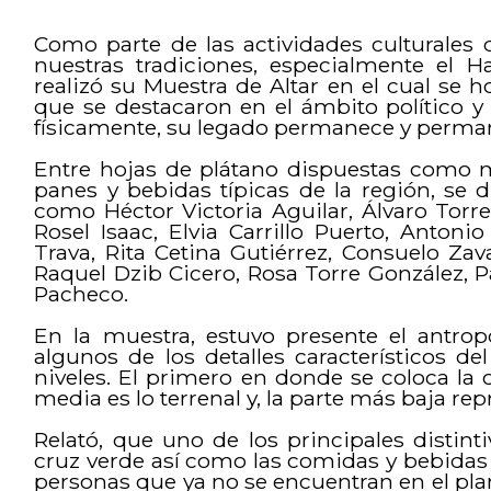
Como parte de las actividades culturales
nuestras tradiciones, especialmente el H
realizó su Muestra de Altar en el cual se h
que se destacaron en el ámbito político y
físicamente, su legado permanece y perman
Entre hojas de plátano dispuestas como ma
panes y bebidas típicas de la región, se
como Héctor Victoria Aguilar, Álvaro Torre 
Rosel Isaac, Elvia Carrillo Puerto, Anton
Trava, Rita Cetina Gutiérrez, Consuelo Zava
Raquel Dzib Cicero, Rosa Torre González, Pá
Pacheco.
En la muestra, estuvo presente el antro
algunos de los detalles característicos del
niveles. El primero en donde se coloca la c
media es lo terrenal y, la parte más baja rep
Relató, que uno de los principales distinti
cruz verde así como las comidas y bebidas q
personas que ya no se encuentran en el plan