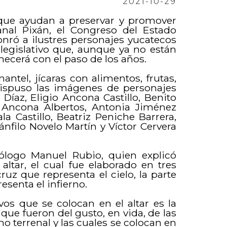
2021-10-29
 que ayudan a preservar y promover
anal Pixán, el Congreso del Estado
onró a ilustres personajes yucatecos
 legislativo que, aunque ya no están
ecerá con el paso de los años.
ntel, jícaras con alimentos, frutas,
 dispuso las imágenes de personajes
Díaz, Eligio Ancona Castillo, Benito
io Ancona Albertos, Antonia Jiménez
la Castillo, Beatriz Peniche Barrera,
nfilo Novelo Martín y Víctor Cervera
pólogo Manuel Rubio, quien explicó
 altar, el cual fue elaborado en tres
ruz que representa el cielo, la parte
resenta el infierno.
vos que se colocan en el altar es la
ue fueron del gusto, en vida, de las
o terrenal y las cuales se colocan en