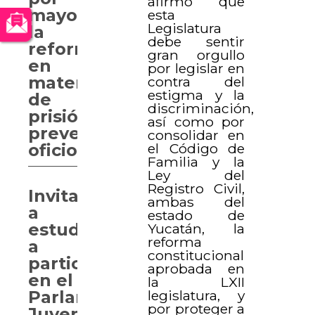
afirmó que
mayoría
esta
Legislatura
la
debe sentir
reforma
gran orgullo
en
por legislar en
materia
contra del
estigma y la
de
discriminación,
prisión
así como por
preventiva
consolidar en
el Código de
oficiosa
Familia y la
Ley del
Registro Civil,
Invitan
ambas del
a
estado de
estudiantes
Yucatán, la
reforma
a
constitucional
participar
aprobada en
en el
la LXII
legislatura, y
Parlamento
por proteger a
Juvenil