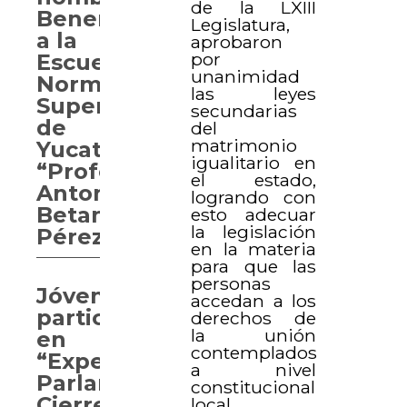
de la LXIII
Benemérita
Legislatura,
a la
aprobaron
por
Escuela
unanimidad
Normal
las leyes
Superior
secundarias
de
del
matrimonio
Yucatán
igualitario en
“Profesor
el estado,
Antonio
logrando con
Betancourt
esto adecuar
la legislación
Pérez”
en la materia
para que las
personas
Jóvenes
accedan a los
participan
derechos de
la unión
en
contemplados
“Experiencia
a nivel
Parlamentaria.
constitucional
Cierre
local.