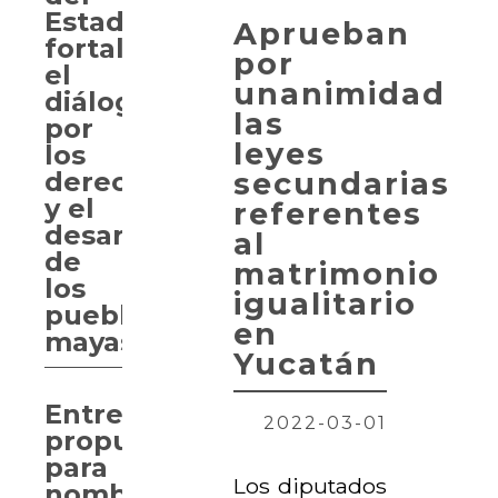
Estado
Aprueban
fortalece
por
el
unanimidad
diálogo
las
por
leyes
los
secundarias
derechos
y el
referentes
desarrollo
al
de
matrimonio
los
igualitario
pueblos
en
mayas
Yucatán
Entregan
2022-03-01
propuesta
para
Los diputados
nombrar