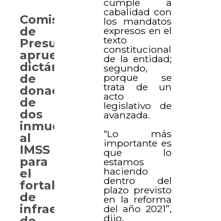
cumple a
cabalidad con
Comisión
los mandatos
de
expresos en el
texto
Presupuesto
constitucional
aprueba
de la entidad;
dictámenes
segundo,
porque se
de
trata de un
donación
acto
de
legislativo de
dos
avanzada.
inmuebles
“Lo más
al
importante es
IMSS
que lo
para
estamos
haciendo
el
dentro del
fortalecimiento
plazo previsto
de
en la reforma
infraestructura
del año 2021”,
dijo.
de