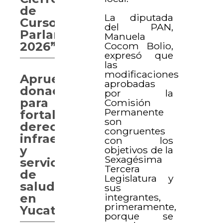
de
La diputada
Curso
del PAN,
Parlamentario
Manuela
2026”
Cocom Bolio,
expresó que
las
modificaciones
Aprueban
aprobadas
donaciones
por la
para
Comisión
Permanente
fortalecer
son
derechos,
congruentes
infraestructura
con los
y
objetivos de la
Sexagésima
servicios
Tercera
de
Legislatura y
salud
sus
integrantes,
en
primeramente,
Yucatán
porque se