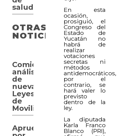
salud
En esta
ocasión,
prosiguió, el
OTRAS
Congreso del
Estado de
NOTICIAS
Yucatán no
habrá de
realizar
votaciones
secretas ni
Comienza
métodos
análisis
antidemocráticos,
de
por el
contrario, se
nuevas
hará valer lo
Leyes
previsto
de
dentro de la
Movilidad
ley.
La diputada
Karla Franco
Aprueban
Blanco (PRI),
por