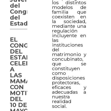
los distintos
del
modelos de
Congreso
familia que
coexisten en
del
la sociedad,
Estado
mediante una
regulación
incluyente en
EL
las
instituciones
CONGRESO
del
DEL
matrimonio y
ESTADO
concubinato,
CELEBRA
que se
constituyen
A
como
LAS
disposiciones
MAMÁS
protectoras,
CON
eficaces y
adecuadas a
MOTIVO
nuestra
DEL
realidad
10 DE
social.
MAYO