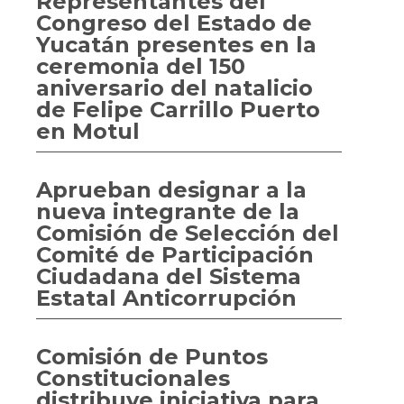
Representantes del
Congreso del Estado de
Yucatán presentes en la
ceremonia del 150
aniversario del natalicio
de Felipe Carrillo Puerto
en Motul
Aprueban designar a la
nueva integrante de la
Comisión de Selección del
Comité de Participación
Ciudadana del Sistema
Estatal Anticorrupción
Comisión de Puntos
Constitucionales
distribuye iniciativa para