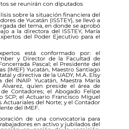
rtos se reunirán con diputados
isis sobre la situación financiera del
dores de Yucatán (ISSTEY), se llevó a
cargada del tema, en donde se aprobó
ajo a la directora del ISSTEY, María
xpertos del Poder Ejecutivo para el
pertos está conformado por: el
ber y Director de la Facultad de
oncerrada Pascal; el Presidente del
zas (IMEF) Yucatán, Maestro Santiago
atal y directiva de la UADY, M.A. Elsy
 del INAIP Yucatán, Maestra María
 Álvarez, quien preside el área de
 de Contadores; el Abogado Felipe
o SCP; el Actuario Francisco Miguel
 Actuariales del Norte; y el Contador
dente del IMEF.
boración de una convocatoria para
trabajadores en activo y jubilados del