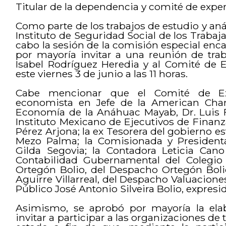
Titular de la dependencia y comité de expe
Como parte de los trabajos de estudio y anál
Instituto de Seguridad Social de los Trabaja
cabo la sesión de la comisión especial en
por mayoría invitar a una reunión de trab
Isabel Rodríguez Heredia y al Comité de E
este viernes 3 de junio a las 11 horas.
Cabe mencionar que el Comité de Ex
economista en Jefe de la American Cham
Economía de la Anáhuac Mayab, Dr. Luis F
Instituto Mexicano de Ejecutivos de Finan
Pérez Arjona; la ex Tesorera del gobierno est
Mezo Palma; la Comisionada y Presidenta
Gilda Segovia; la Contadora Leticia Cano
Contabilidad Gubernamental del Colegio
Ortegón Bolio, del Despacho Ortegón Boli
Aguirre Villarreal, del Despacho Valuaciones
Público José Antonio Silveira Bolio, expresi
Asimismo, se aprobó por mayoría la ela
invitar a participar a las organizaciones de 