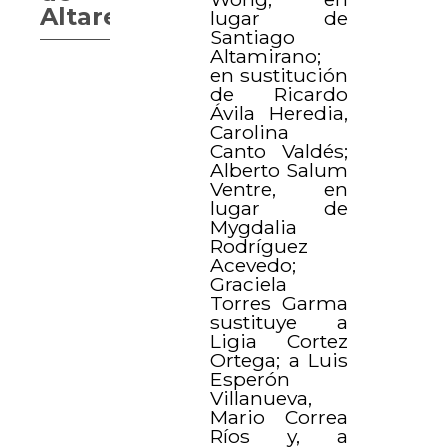
Altares
lugar de
Santiago
Altamirano;
en sustitución
de Ricardo
Ávila Heredia,
Carolina
Canto Valdés;
Alberto Salum
Ventre, en
lugar de
Mygdalia
Rodríguez
Acevedo;
Graciela
Torres Garma
sustituye a
Ligia Cortez
Ortega; a Luis
Esperón
Villanueva,
Mario Correa
Ríos y, a