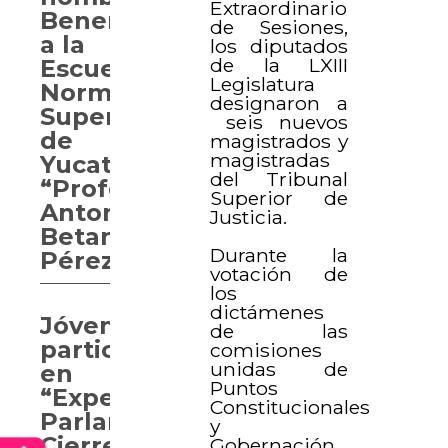
Extraordinario
Benemérita
de Sesiones,
a la
los diputados
de la LXIII
Escuela
Legislatura
Normal
designaron a
Superior
seis nuevos
de
magistrados y
magistradas
Yucatán
del Tribunal
“Profesor
Superior de
Antonio
Justicia.
Betancourt
Durante la
Pérez”
votación de
los
dictámenes
Jóvenes
de las
participan
comisiones
unidas de
en
Puntos
“Experiencia
Constitucionales
Parlamentaria.
y
Cierre
Gobernación,