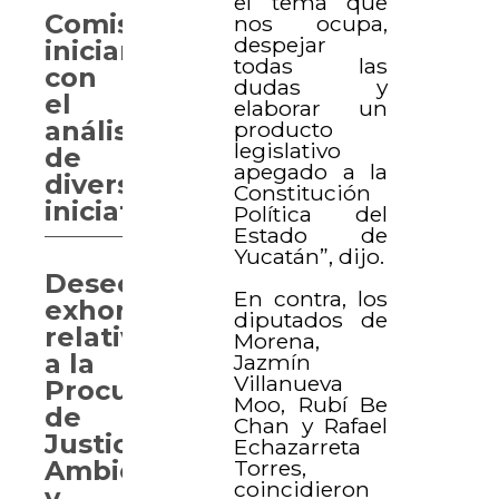
el tema que
Comisiones
nos ocupa,
despejar
inician
todas las
con
dudas y
el
elaborar un
análisis
producto
legislativo
de
apegado a la
diversas
Constitución
iniciativas
Política del
Estado de
Yucatán”, dijo.
Desechan
En contra, los
exhorto
diputados de
relativo
Morena,
a la
Jazmín
Villanueva
Procuraduría
Moo, Rubí Be
de
Chan y Rafael
Justicia
Echazarreta
Torres,
Ambiental
coincidieron
y