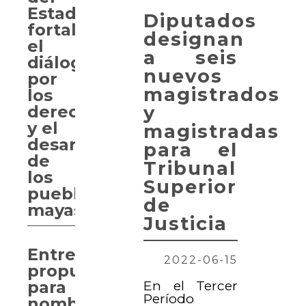
Estado
Diputados
fortalece
designan
el
a seis
diálogo
nuevos
por
magistrados
los
y
derechos
y el
magistradas
desarrollo
para el
de
Tribunal
los
Superior
pueblos
de
mayas
Justicia
Entregan
2022-06-15
propuesta
En el Tercer
para
Período
nombrar