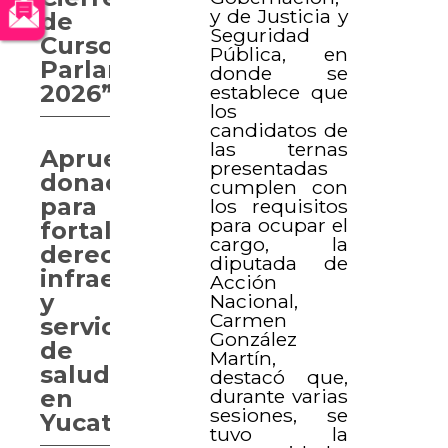
y de Justicia y
de
Seguridad
Curso
Pública, en
Parlamentario
donde se
2026”
establece que
los
candidatos de
las ternas
Aprueban
presentadas
donaciones
cumplen con
para
los requisitos
para ocupar el
fortalecer
cargo, la
derechos,
diputada de
infraestructura
Acción
y
Nacional,
Carmen
servicios
González
de
Martín,
salud
destacó que,
durante varias
en
sesiones, se
Yucatán
tuvo la