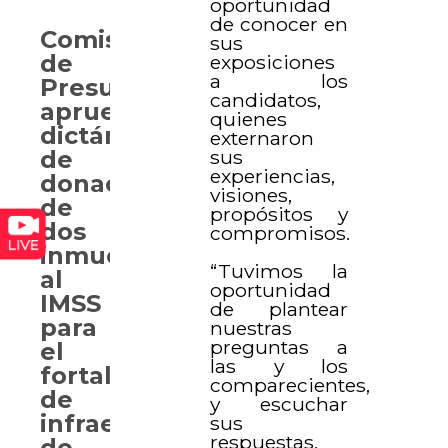
oportunidad
de conocer en
Comisión
sus
de
exposiciones
a los
Presupuesto
candidatos,
aprueba
quienes
dictámenes
externaron
sus
de
experiencias,
donación
visiones,
de
propósitos y
dos
compromisos.
inmuebles
“Tuvimos la
al
oportunidad
IMSS
de plantear
para
nuestras
preguntas a
el
las y los
fortalecimiento
comparecientes,
de
y escuchar
infraestructura
sus
respuestas,
de