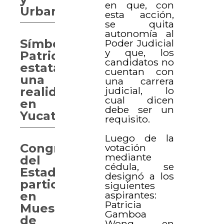
en que, con
Urbana
esta acción,
se quita
autonomía al
Símbolos
Poder Judicial
y que, los
Patrios
candidatos no
estatales,
cuentan con
una
una carrera
judicial, lo
realidad
cual dicen
en
debe ser un
Yucatán
requisito.
Luego de la
Congreso
votación
mediante
del
cédula, se
Estado
designó a los
participa
siguientes
aspirantes:
en
Patricia
Muestra
Gamboa
de
Wong, en