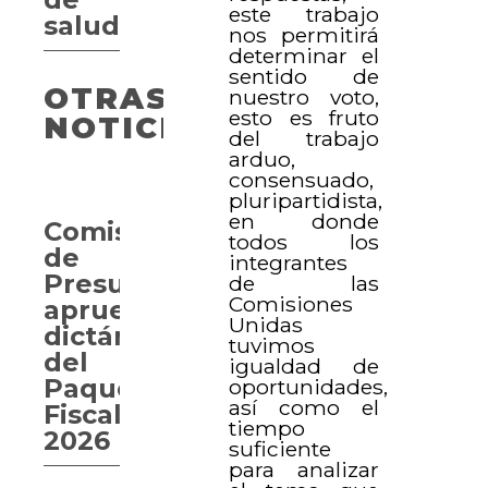
este trabajo
salud
nos permitirá
determinar el
sentido de
OTRAS
nuestro voto,
esto es fruto
NOTICIAS
del trabajo
arduo,
consensuado,
pluripartidista,
en donde
Comisión
todos los
de
integrantes
Presupuesto
de las
Comisiones
aprueba
Unidas
dictámenes
tuvimos
del
igualdad de
Paquete
oportunidades,
así como el
Fiscal
tiempo
2026
suficiente
para analizar