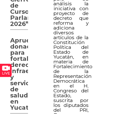
análisis la
de
iniciativa con
Curso
proyecto de
Parlamentario
decreto que
reforma y
2026”
adiciona
diversos
artículos de la
Aprueban
Constitución
donaciones
Política del
Estado de
para
Yucatán, en
fortalecer
materia de
derechos,
Fortalecimiento
infraestructura
de la
Representación
y
Democrática
servicios
en el H.
de
Congreso del
salud
Estado,
suscrita por
en
los diputados
Yucatán
del PRI,