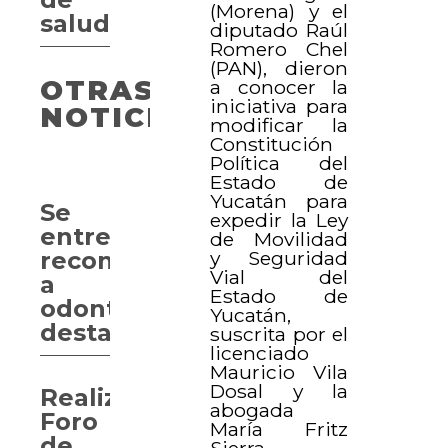
(Morena) y el
salud
diputado Raúl
Romero Chel
(PAN), dieron
OTRAS
a conocer la
iniciativa para
NOTICIAS
modificar la
Constitución
Política del
Estado de
Yucatán para
Se
expedir la Ley
entregan
de Movilidad
y Seguridad
reconocimientos
Vial del
a
Estado de
odontólogos
Yucatán,
destacados
suscrita por el
licenciado
Mauricio Vila
Dosal y la
Realizan
abogada
Foro
María Fritz
de
Sierra,