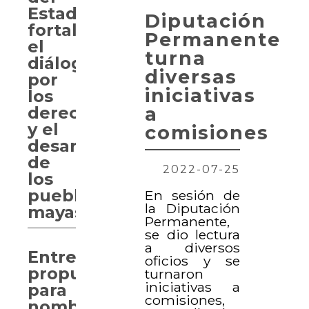
Estado
Diputación
fortalece
Permanente
el
turna
diálogo
diversas
por
iniciativas
los
a
derechos
y el
comisiones
desarrollo
de
2022-07-25
los
pueblos
En sesión de
la Diputación
mayas
Permanente,
se dio lectura
a diversos
Entregan
oficios y se
propuesta
turnaron
iniciativas a
para
comisiones,
nombrar