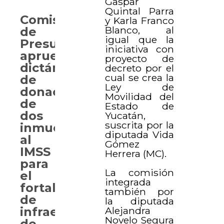
Gaspar
Quintal Parra
Comisión
y Karla Franco
Blanco, al
de
igual que la
Presupuesto
iniciativa con
aprueba
proyecto de
dictámenes
decreto por el
cual se crea la
de
Ley de
donación
Movilidad del
de
Estado de
dos
Yucatán,
suscrita por la
inmuebles
diputada Vida
al
Gómez
IMSS
Herrera (MC).
para
La comisión
el
integrada
fortalecimiento
también por
de
la diputada
Alejandra
infraestructura
Novelo Segura
de