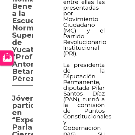
entre ellas las
Benemérita
presentadas
a la
por
Movimiento
Escuela
Ciudadano
Normal
(MC) y el
Superior
Partido
de
Revolucionario
Institucional
Yucatán
(PRI).
“Profesor
Antonio
La presidenta
de la
Betancourt
Diputación
Pérez”
Permanente,
diputada Pilar
Santos Díaz
Jóvenes
(PAN), turnó a
participan
la comisión
de Puntos
en
Constitucionales
“Experiencia
y
Parlamentaria.
Gobernación
para su
Cierre