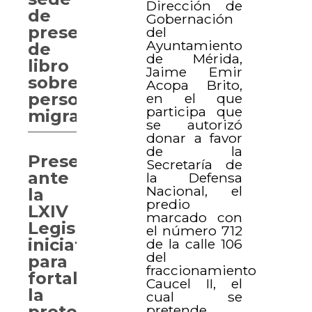
Dirección de
de
Gobernación
presentación
del
Ayuntamiento
de
de Mérida,
libro
Jaime Emir
sobre
Acopa Brito,
personas
en el que
participa que
migrantes
se autorizó
donar a favor
de la
Presentan
Secretaría de
ante
la Defensa
Nacional, el
la
predio
LXIV
marcado con
Legislatura
el número 712
iniciativa
de la calle 106
del
para
fraccionamiento
fortalecer
Caucel II, el
la
cual se
pretende
protección