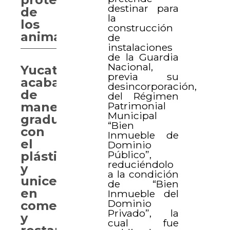
destinar para
de
la
los
construcción
animales
de
instalaciones
de la Guardia
Nacional,
Yucatán
previa su
acabará
desincorporación,
de
del Régimen
Patrimonial
manera
Municipal
gradual
“Bien
con
Inmueble de
el
Dominio
Público”,
plástico
reduciéndolo
y
a la condición
unicel
de “Bien
en
Inmueble del
Dominio
comercios
Privado”, la
y
cual fue