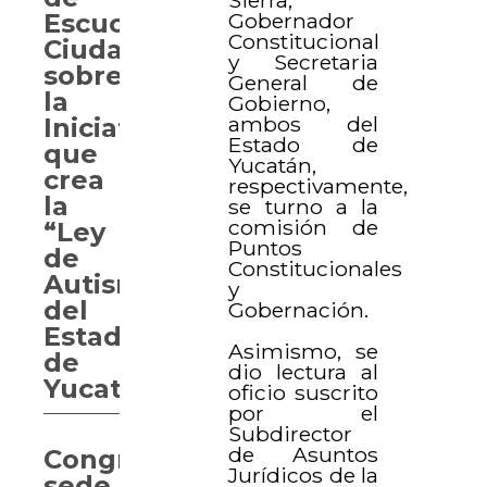
Gobernador
Escucha
Constitucional
Ciudadana
y Secretaria
sobre
General de
la
Gobierno,
ambos del
Iniciativa
Estado de
que
Yucatán,
crea
respectivamente,
la
se turno a la
comisión de
“Ley
Puntos
de
Constitucionales
Autismo
y
del
Gobernación.
Estado
Asimismo, se
de
dio lectura al
Yucatán”
oficio suscrito
por el
Subdirector
de Asuntos
Congreso
Jurídicos de la
sede