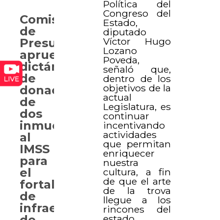
Política del
Congreso del
Comisión
Estado,
de
diputado
Víctor Hugo
Presupuesto
Lozano
aprueba
Poveda,
dictámenes
señaló que,
de
dentro de los
objetivos de la
donación
actual
de
Legislatura, es
dos
continuar
inmuebles
incentivando
actividades
al
que permitan
IMSS
enriquecer
para
nuestra
el
cultura, a fin
de que el arte
fortalecimiento
de la trova
de
llegue a los
infraestructura
rincones del
estado.
de