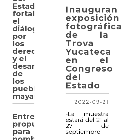
Estado
Inauguran
fortalece
exposición
el
fotográfica
diálogo
de la
por
Trova
los
Yucateca
derechos
y el
en el
desarrollo
Congreso
de
del
los
Estado
pueblos
mayas
2022-09-21
-La muestra
Entregan
estará del 21 al
propuesta
27 de
para
septiembre
nombrar