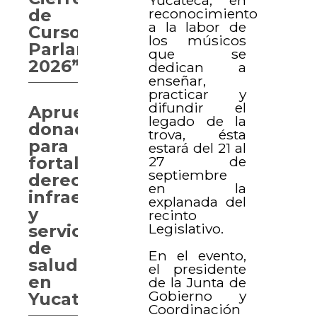
reconocimiento
de
a la labor de
Curso
los músicos
Parlamentario
que se
2026”
dedican a
enseñar,
practicar y
difundir el
Aprueban
legado de la
donaciones
trova, ésta
para
estará del 21 al
27 de
fortalecer
septiembre
derechos,
en la
infraestructura
explanada del
y
recinto
Legislativo.
servicios
de
En el evento,
salud
el presidente
en
de la Junta de
Gobierno y
Yucatán
Coordinación