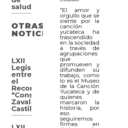
salud
“El amor y
orgullo que se
siente por la
OTRAS
canción
yucateca ha
NOTICIAS
trascendido
en la sociedad
a través de
agrupaciones
que
LXII
promueven y
Legislatura
difunden su
entrega
trabajo, como
lo es el Museo
el
de la Canción
Reconocimiento
Yucateca y de
“Consuelo
quienes
Zavala
marcaron la
historia, por
Castillo”.
eso
seguiremos
firmes en
LXII