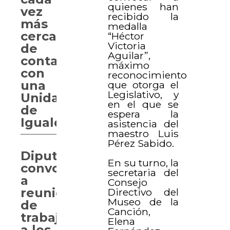
quienes han
vez
recibido la
más
medalla
cerca
“Héctor
Victoria
de
Aguilar”,
contar
máximo
con
reconocimiento
una
que otorga el
Legislativo, y
Unidad
en el que se
de
espera la
Igualdad
asistencia del
maestro Luis
Pérez Sabido.
Diputados
En su turno, la
convocan
secretaria del
a
Consejo
reunión
Directivo del
Museo de la
de
Canción,
trabajo
Elena
a los