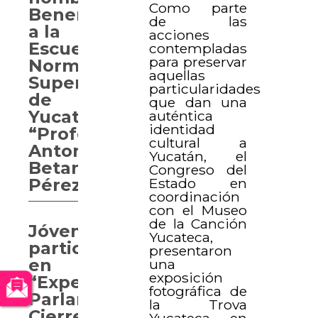
Como parte
Benemérita
de las
a la
acciones
Escuela
contempladas
para preservar
Normal
aquellas
Superior
particularidades
de
que dan una
Yucatán
auténtica
identidad
“Profesor
cultural a
Antonio
Yucatán, el
Betancourt
Congreso del
Estado en
Pérez”
coordinación
con el Museo
de la Canción
Jóvenes
Yucateca,
participan
presentaron
en
una
exposición
“Experiencia
fotográfica de
Parlamentaria.
la Trova
Cierre
Yucateca, en