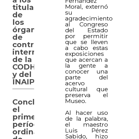
Fernández
Moral, externó
titulares
su
de
agradecimiento
los
al Congreso
órganos
del Estado
por permitir
de
que se lleven
control
a cabo estas
internos
exposiciones
de la
que acercan a
la gente a
CODHEY
conocer una
y del
parte del
INAIP
acervo
cultural que
preserva el
Museo.
Concluye
el
Al hacer uso
primer
de la palabra,
período
el maestro
Luis Pérez
ordinario
Sabido, hizo