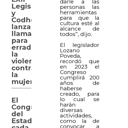
darle a las
Legislatura
personas las
herramientas
y
para que la
Codhey
cultura esté al
lanzan
alcance de
llamado
todos”, dijo.
para
El legislador
erradicar
Lozano
la
Poveda,
violencia
recordó que
en 2023 el
contra
Congreso
la
cumplirá 200
mujer.
años de
haberse
creado, para
lo cual se
El
harán
Congreso
diversas
del
actividades,
Estado,
como la de
convocar a
cada