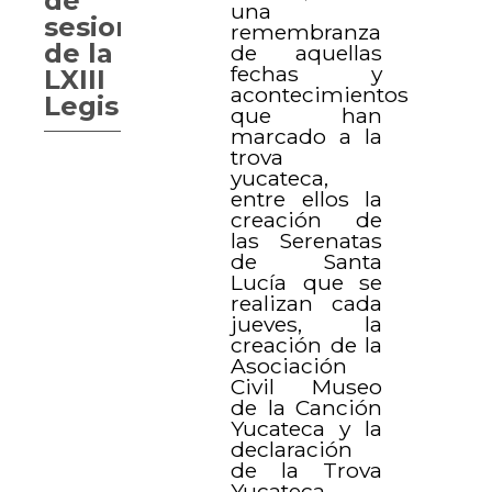
de
una
sesiones
remembranza
de la
de aquellas
fechas y
LXIII
acontecimientos
Legislatura
que han
marcado a la
trova
yucateca,
entre ellos la
creación de
las Serenatas
de Santa
Lucía que se
realizan cada
jueves, la
creación de la
Asociación
Civil Museo
de la Canción
Yucateca y la
declaración
de la Trova
Yucateca