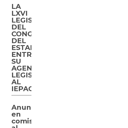
LA
LXVI
LEGISLATURA
DEL
CONGRESO
DEL
ESTADO
ENTREGA
SU
AGENDA
LEGISLATIVA
AL
IEPAC
Anuncian
en
comisión
al