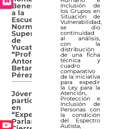
Benemérita
Inclusión de
los Grupos en
a la
Situación de
Escuela
Vulnerabilidad,
Normal
se dio
continuidad
Superior
al análisis,
de
con la
Yucatán
distribución
“Profesor
de una ficha
técnica y
Antonio
cuadro
Betancourt
comparativo
Pérez”
de la iniciativa
para expedir
la Ley para la
Atención,
Jóvenes
Protección e
participan
Inclusión de
en
Personas con
“Experiencia
la condición
del Espectro
Parlamentaria.
Autista,
Cierre