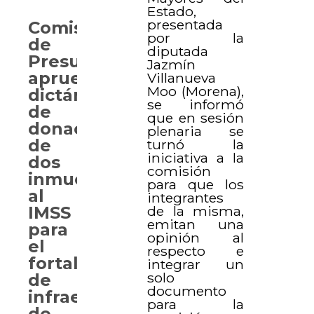
Estado,
presentada
Comisión
por la
de
diputada
Presupuesto
Jazmín
aprueba
Villanueva
Moo (Morena),
dictámenes
se informó
de
que en sesión
donación
plenaria se
de
turnó la
iniciativa a la
dos
comisión
inmuebles
para que los
al
integrantes
de la misma,
IMSS
emitan una
para
opinión al
el
respecto e
fortalecimiento
integrar un
solo
de
documento
infraestructura
para la
de