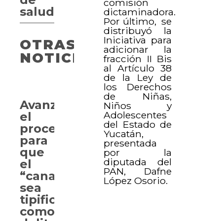
comisión
salud
dictaminadora.
Por último, se
distribuyó la
Iniciativa para
OTRAS
adicionar la
NOTICIAS
fracción II Bis
al Artículo 38
de la Ley de
los Derechos
de Niñas,
Avanza
Niños y
Adolescentes
el
del Estado de
proceso
Yucatán,
para
presentada
que
por la
diputada del
el
PAN, Dafne
“canasteo”
López Osorio.
sea
tipificado
como