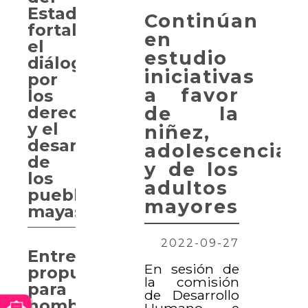
Estado
Continúan
fortalece
en
el
estudio
diálogo
iniciativas
por
a favor
los
de la
derechos
y el
niñez,
desarrollo
adolescencia
de
y de los
los
adultos
pueblos
mayores
mayas
2022-09-27
Entregan
En sesión de
propuesta
la comisión
para
de Desarrollo
nombrar
Humano e