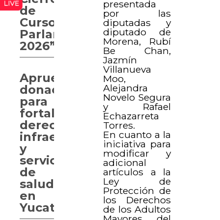
presentada
de
por las
Curso
diputadas y
diputado de
Parlamentario
Morena, Rubí
2026”
Be Chan,
Jazmín
Villanueva
Aprueban
Moo,
Alejandra
donaciones
Novelo Segura
para
y Rafael
fortalecer
Echazarreta
derechos,
Torres.
En cuanto a la
infraestructura
iniciativa para
y
modificar y
servicios
adicional
de
artículos a la
Ley de
salud
Protección de
en
los Derechos
Yucatán
de los Adultos
Mayores del