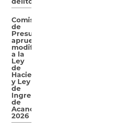
delito
Comisión
de
Presupuesto
aprueba
modificaciones
a la
Ley
de
Hacienda
y Ley
de
Ingresos
de
Acanceh
2026