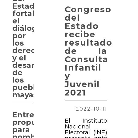
Estado
Congreso
fortalece
del
el
Estado
diálogo
recibe
por
resultado
los
de la
derechos
y el
Consulta
desarrollo
Infantil
de
y
los
Juvenil
pueblos
2021
mayas
2022-10-11
Entregan
El Instituto
propuesta
Nacional
para
Electoral (INE)
nombrar
presentó ante