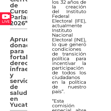
los 32 años de
de
la creación
Curso
del Instituto
Federal
Parlamentario
Electoral (IFE),
2026”
actualmente
Instituto
Nacional
Aprueban
Electoral (INE),
lo que generó
donaciones
condiciones
para
de transición
fortalecer
política para
derechos,
incentivar la
participación
infraestructura
de todos los
y
ciudadanos
servicios
en la política
de
de nuestro
país”.
salud
en
“Esta
Yucatán
comisión
especial abre