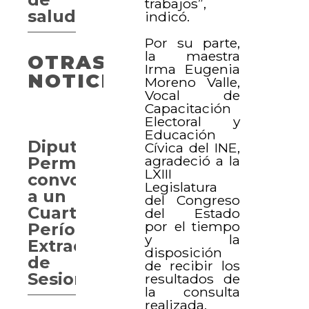
trabajos”,
salud
indicó.
Por su parte,
la maestra
OTRAS
Irma Eugenia
NOTICIAS
Moreno Valle,
Vocal de
Capacitación
Electoral y
Educación
Diputación
Cívica del INE,
agradeció a la
Permanente
LXIII
convoca
Legislatura
a un
del Congreso
Cuarto
del Estado
por el tiempo
Período
y la
Extraordinario
disposición
de
de recibir los
Sesiones
resultados de
la consulta
realizada.