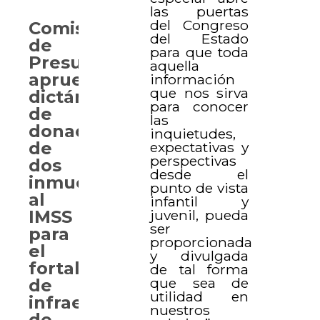
las puertas
del Congreso
Comisión
del Estado
de
para que toda
Presupuesto
aquella
aprueba
información
que nos sirva
dictámenes
para conocer
de
las
donación
inquietudes,
de
expectativas y
perspectivas
dos
desde el
inmuebles
punto de vista
al
infantil y
juvenil, pueda
IMSS
ser
para
proporcionada
el
y divulgada
fortalecimiento
de tal forma
que sea de
de
utilidad en
infraestructura
nuestros
de