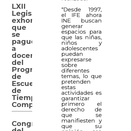
LXII
“Desde 1997,
Legislatura
el IFE ahora
exhorta
INE buscan
generar
que
espacios para
se
que las niñas,
pague
niños y
a
adolescentes
puedan
docentes
expresarse
del
sobre
Programa
diferentes
de
temas, lo que
pretenden
Escuelas
estas
de
actividades es
Tiempo
garantizar
primero el
Completo
derecho de
que se
manifiesten y
Congreso
que su
del