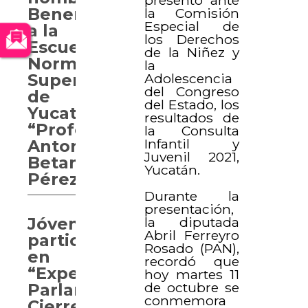
Benemérita
la Comisión
Especial de
a la
los Derechos
Escuela
de la Niñez y
Normal
la
Adolescencia
Superior
del Congreso
de
del Estado, los
Yucatán
resultados de
“Profesor
la Consulta
Infantil y
Antonio
Juvenil 2021,
Betancourt
Yucatán.
Pérez”
Durante la
presentación,
la diputada
Jóvenes
Abril Ferreyro
participan
Rosado (PAN),
en
recordó que
“Experiencia
hoy martes 11
de octubre se
Parlamentaria.
conmemora
Cierre