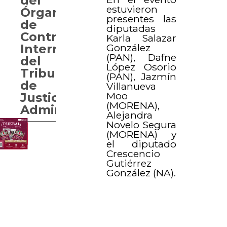
del
estuvieron
Órgano
presentes las
de
diputadas
Control
Karla Salazar
González
Interno
(PAN), Dafne
del
López Osorio
Tribunal
(PAN), Jazmín
de
Villanueva
Moo
Justicia
(MORENA),
Administrativa
Alejandra
Novelo Segura
(MORENA) y
el diputado
Crescencio
Gutiérrez
González (NA).