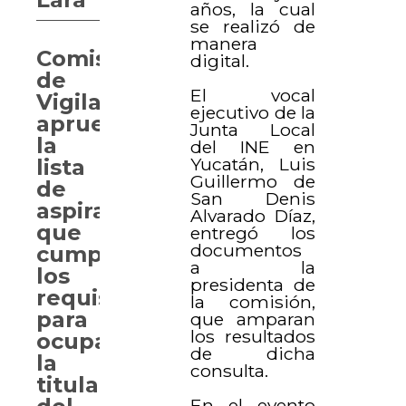
años, la cual
se realizó de
manera
Comisión
digital.
de
El vocal
Vigilancia
ejecutivo de la
aprueba
Junta Local
la
del INE en
Yucatán, Luis
lista
Guillermo de
de
San Denis
aspirantes
Alvarado Díaz,
que
entregó los
documentos
cumplen
a la
los
presidenta de
requisitos
la comisión,
para
que amparan
los resultados
ocupar
de dicha
la
consulta.
titularidad
En el evento