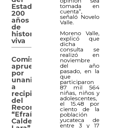
opinión sea
Estado,
tomada en
cuenta”,
200
señaló Novelo
años
Valle.
de
Moreno Valle,
historia
explicó que
viva
dicha
consulta se
realizó en
Comisión
noviembre
aprueba
del año
pasado, en la
por
que
unanimidad
participaron
a
87 mil 564
niñas, niños y
recipiendarios
adolescentes,
del
el 15.48 por
Reconocimiento
ciento de la
“Efraín
población
yucateca de
Calderón
entre 3 y 17
Lara”