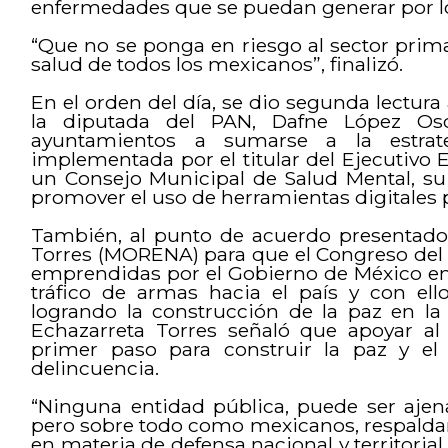
enfermedades que se puedan generar por 
“Que no se ponga en riesgo al sector pri
salud de todos los mexicanos”, finalizó.
En el orden del día, se dio segunda lectur
la diputada del PAN, Dafne López Osor
ayuntamientos a sumarse a la estrat
implementada por el titular del Ejecutivo E
un Consejo Municipal de Salud Mental, su
promover el uso de herramientas digitales p
También, al punto de acuerdo presentado 
Torres (MORENA) para que el Congreso del 
emprendidas por el Gobierno de México en
tráfico de armas hacia el país y con ell
logrando la construcción de la paz en la
Echazarreta Torres señaló que apoyar al 
primer paso para construir la paz y el 
delincuencia.
“Ninguna entidad pública, puede ser ajen
pero sobre todo como mexicanos, respaldar
en materia de defensa nacional y territorial