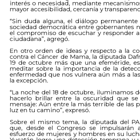
interés o necesidad, mediante mecanismo
mayor accesibilidad, cercanía y transparenc
“Sin duda alguna, el diálogo permanente 
sociedad democrática entre gobernantes no
el compromiso de escuchar y responder a
ciudadana”, agregó.
En otro orden de ideas y respecto a la c
contra el Cáncer de Mama, la diputada Daf
19 de octubre más que una efeméride, es
meditar sobre la importancia de la detec
enfermedad que nos vulnera aún más a las
la excepción.
“La noche del 18 de octubre, iluminamos de 
hacerlo brillar entre la oscuridad que s
mensaje: Aún entre la más terrible de la
luz en tu camino”, expresó.
Sobre el mismo tema, la diputada del P
que, desde el Congreso se impulsarán a
esfuerzo de mujeres y hombres en su lucha
Yucatán logre una detección temprana y 