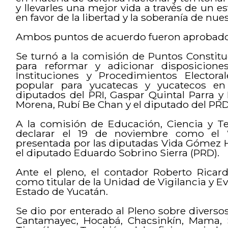
y llevarles una mejor vida a través de un e
en favor de la libertad y la soberanía de nues
Ambos puntos de acuerdo fueron aprobad
Se turnó a la comisión de Puntos Constituc
para reformar y adicionar disposicione
Instituciones y Procedimientos Electora
popular para yucatecas y yucatecos en 
diputados del PRI, Gaspar Quintal Parra y
Morena, Rubí Be Chan y el diputado del PRD
A la comisión de Educación, Ciencia y Tec
declarar el 19 de noviembre como el 
presentada por las diputadas Vida Gómez H
el diputado Eduardo Sobrino Sierra (PRD).
Ante el pleno, el contador Roberto Ricar
como titular de la Unidad de Vigilancia y Ev
Estado de Yucatán.
Se dio por enterado al Pleno sobre diversos
Cantamayec, Hocabá, Chacsinkín, Mama, S