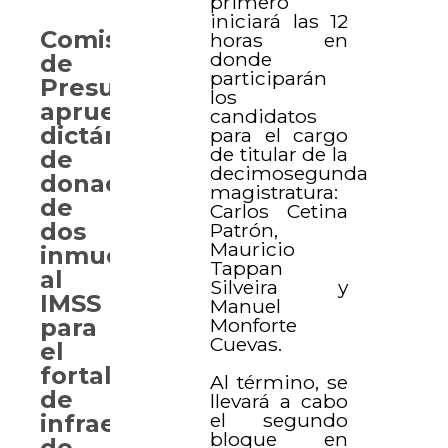
primero
iniciará las 12
Comisión
horas en
donde
de
participarán
Presupuesto
los
aprueba
candidatos
dictámenes
para el cargo
de titular de la
de
decimosegunda
donación
magistratura:
de
Carlos Cetina
dos
Patrón,
Mauricio
inmuebles
Tappan
al
Silveira y
IMSS
Manuel
Monforte
para
Cuevas.
el
fortalecimiento
Al término, se
de
llevará a cabo
el segundo
infraestructura
bloque en
de