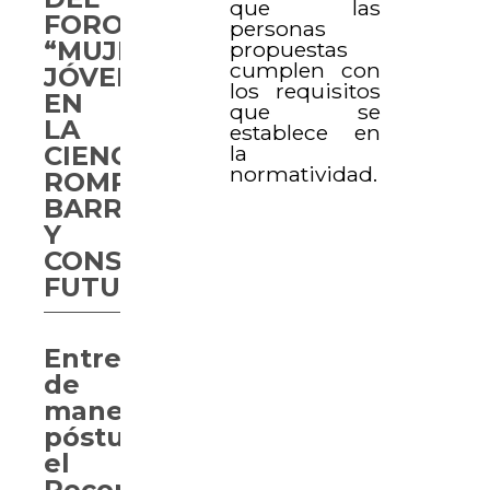
que las
FORO
personas
“MUJERES
propuestas
cumplen con
JÓVENES
los requisitos
EN
que se
LA
establece en
la
CIENCIA:
normatividad.
ROMPIENDO
BARRERAS
Y
CONSTRUYENDO
FUTURO”
Entregan
de
manera
póstuma
el
Reconocimiento