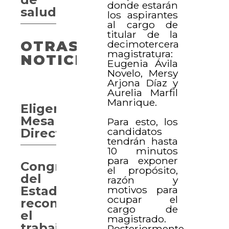
donde estarán
salud
los aspirantes
al cargo de
titular de la
decimotercera
OTRAS
magistratura:
NOTICIAS
Eugenia Ávila
Novelo, Mersy
Arjona Díaz y
Aurelia Marfil
Manrique.
Eligen
Mesa
Para esto, los
candidatos
Directiva
tendrán hasta
10 minutos
para exponer
Congreso
el propósito,
del
razón y
motivos para
Estado
ocupar el
reconoce
cargo de
el
magistrado.
trabajo
Posteriormente