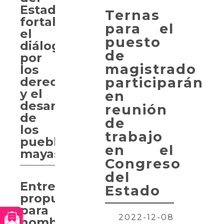
Estado
Ternas
fortalece
para el
el
puesto
diálogo
de
por
magistrado
los
participarán
derechos
y el
en
desarrollo
reunión
de
de
los
trabajo
pueblos
en el
mayas
Congreso
del
Entregan
Estado
propuesta
para
2022-12-08
nombrar