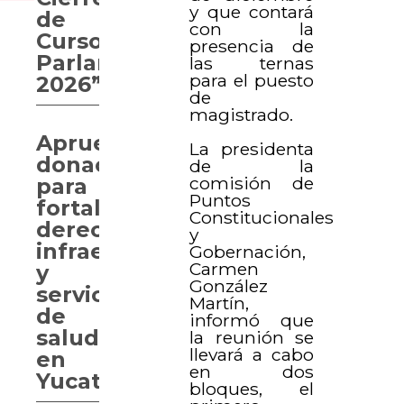
y que contará
de
con la
Curso
presencia de
Parlamentario
las ternas
para el puesto
2026”
de
magistrado.
Aprueban
La presidenta
donaciones
de la
comisión de
para
Puntos
fortalecer
Constitucionales
derechos,
y
infraestructura
Gobernación,
Carmen
y
González
servicios
Martín,
de
informó que
salud
la reunión se
llevará a cabo
en
en dos
Yucatán
bloques, el