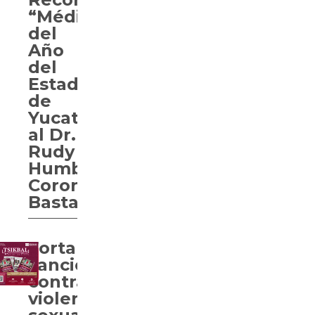
“Médico
del
Año
del
Estado
de
Yucatán”
al Dr.
Rudy
Humberto
Coronado
Bastarrachea
Fortalecen
sanciones
contra
violencia