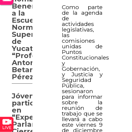
Benemérita
Como parte
a la
de la agenda
de
Escuela
actividades
Normal
legislativas,
Superior
las
comisiones
de
unidas de
Yucatán
Puntos
“Profesor
Constitucionales
Antonio
y
Gobernación,
Betancourt
y Justicia y
Pérez”
Seguridad
Pública,
sesionaron
Jóvenes
para informar
sobre la
participan
reunión de
en
trabajo que se
“Experiencia
llevará a cabo
Parlamentaria.
este viernes 9
de diciembre
Cierre