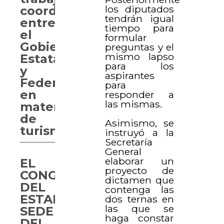
los diputados
coordinado
tendrán igual
entre
tiempo para
el
formular
Gobierno
preguntas y el
mismo lapso
Estatal
para los
y
aspirantes
Federal
para
en
responder a
las mismas.
materia
de
Asimismo, se
turismo
instruyó a la
Secretaría
General
elaborar un
EL
proyecto de
CONGRESO
dictamen que
DEL
contenga las
ESTADO,
dos ternas en
las que se
SEDE
haga constar
DEL