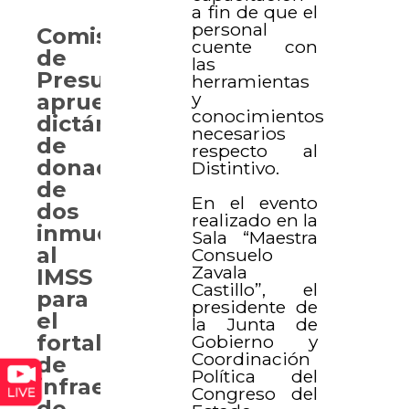
a fin de que el
personal
Comisión
cuente con
de
las
Presupuesto
herramientas
y
aprueba
conocimientos
dictámenes
necesarios
de
respecto al
donación
Distintivo.
de
En el evento
dos
realizado en la
inmuebles
Sala “Maestra
al
Consuelo
Zavala
IMSS
Castillo”, el
para
presidente de
el
la Junta de
fortalecimiento
Gobierno y
Coordinación
de
Política del
infraestructura
Congreso del
de