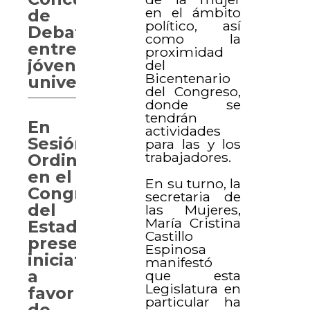
en el ámbito
de
político, así
Debate
como la
entre
proximidad
jóvenes
del
Bicentenario
universitarios
del Congreso,
donde se
tendrán
En
actividades
Sesión
para las y los
trabajadores.
Ordinaria
en el
En su turno, la
Congreso
secretaria de
del
las Mujeres,
María Cristina
Estado
Castillo
presentan
Espinosa
iniciativa
manifestó
a
que esta
Legislatura en
favor
particular ha
de