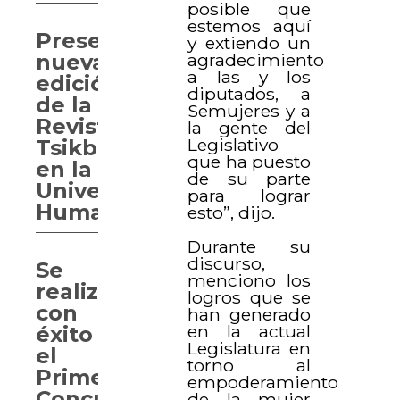
posible que
estemos aquí
Presentan
y extiendo un
agradecimiento
nueva
a las y los
edición
diputados, a
de la
Semujeres y a
Revista
la gente del
Legislativo
Tsikbal
que ha puesto
en la
de su parte
Universidad
para lograr
Humanitas
esto”, dijo.
Durante su
discurso,
Se
menciono los
realiza
logros que se
con
han generado
en la actual
éxito
Legislatura en
el
torno al
Primer
empoderamiento
Concurso
de la mujer