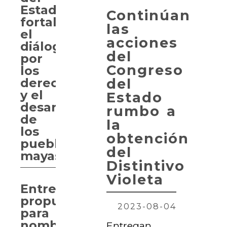
Estado
Continúan
fortalece
las
el
acciones
diálogo
del
por
Congreso
los
del
derechos
y el
Estado
desarrollo
rumbo a
de
la
los
obtención
pueblos
del
mayas
Distintivo
Violeta
Entregan
propuesta
2023-08-04
para
nombrar
Entregan