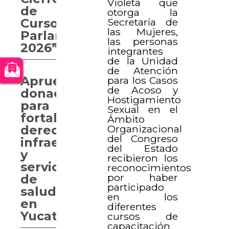
Violeta que
de
otorga la
Secretaría de
Curso
las Mujeres,
Parlamentario
las personas
2026”
integrantes
de la Unidad
de Atención
Aprueban
para los Casos
de Acoso y
donaciones
Hostigamiento
para
Sexual en el
fortalecer
Ámbito
Organizacional
derechos,
del Congreso
infraestructura
del Estado
y
recibieron los
servicios
reconocimientos
por haber
de
participado
salud
en los
en
diferentes
Yucatán
cursos de
capacitación