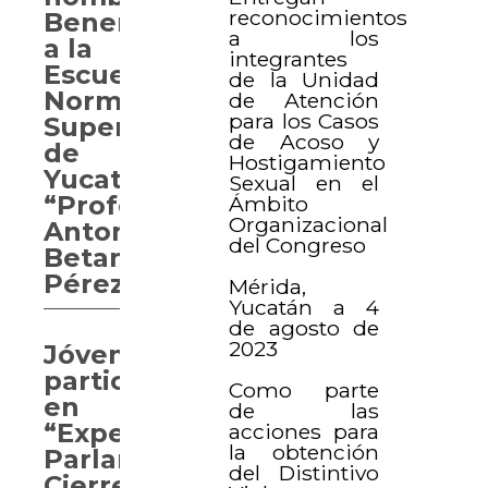
reconocimientos
Benemérita
a los
a la
integrantes
Escuela
de la Unidad
Normal
de Atención
para los Casos
Superior
de Acoso y
de
Hostigamiento
Yucatán
Sexual en el
“Profesor
Ámbito
Organizacional
Antonio
del Congreso
Betancourt
Pérez”
Mérida,
Yucatán a 4
de agosto de
2023
Jóvenes
participan
Como parte
en
de las
“Experiencia
acciones para
la obtención
Parlamentaria.
del Distintivo
Cierre