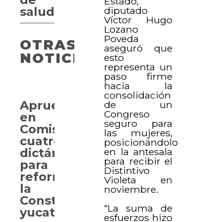
Estado,
diputado
salud
Víctor Hugo
Lozano
Poveda
OTRAS
aseguró que
NOTICIAS
esto
representa un
paso firme
hacia la
consolidación
Aprueban
de un
Congreso
en
seguro para
Comisión
las mujeres,
cuatro
posicionándolo
en la antesala
dictámenes
para recibir el
para
Distintivo
reformar
Violeta en
la
noviembre.
Constitución
“La suma de
yucateca
esfuerzos hizo