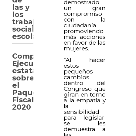
demostrado
las y
un gran
compromiso
los
con la
trabajadores
ciudadanía
sociales
promoviendo
escolares
más acciones
en favor de las
mujeres.
Comparece
“Al hacer
Ejecutivo
estos
estatal
pequeños
cambios
sobre
dentro del
el
Congreso que
Paquete
giran en torno
Fiscal
a la empatía y
la
2020
sensibilidad
para legislar,
se les
demuestra a
las