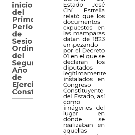
inicio
Estado José
Chí Estrella
del
relató que los
Primer
documentos
Período
expuestos en
las mamparas
de
datan de 1823
Sesiones
empezando
Ordinarias
por el Decreto
del
01 en el que se
declaran los
Segundo
diputados
Año
legítimamente
de
instalados en
Ejercicio
Congreso
Constituyente
Constitucional
del Estado, así
como
imágenes del
lugar en
donde se
realizaban en
aquellas