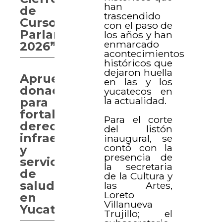
han
de
trascendido
Curso
con el paso de
Parlamentario
los años y han
enmarcado
2026”
acontecimientos
históricos que
dejaron huella
Aprueban
en las y los
donaciones
yucatecos en
la actualidad.
para
fortalecer
Para el corte
derechos,
del listón
infraestructura
inaugural, se
contó con la
y
presencia de
servicios
la secretaria
de
de la Cultura y
salud
las Artes,
Loreto
en
Villanueva
Yucatán
Trujillo; el