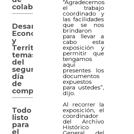
“Agradecemos
colaboración
el trabajo
coordinado y
las facilidades
que se nos
Desarrollo
brindaron
Económico
para llevar a
y
cabo esta
Territorial,
exposición y
permitir que
temas
tengamos
del
aquí
segundo
presentes los
día
documentos
expuestos
de
para ustedes”,
comparecencias
dijo.
Al recorrer la
Todo
exposición, el
coordinador
listo
del Archivo
para
Histórico
el
General del