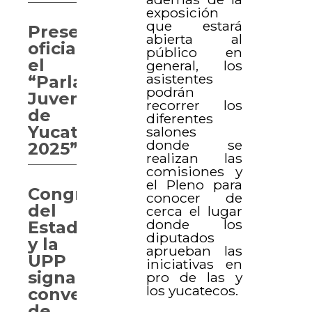
exposición
que estará
Presentan
abierta al
oficialmente
público en
el
general, los
asistentes
“Parlamento
podrán
Juvenil
recorrer los
de
diferentes
Yucatán
salones
donde se
2025”
realizan las
comisiones y
el Pleno para
Congreso
conocer de
del
cerca el lugar
donde los
Estado
diputados
y la
aprueban las
UPP
iniciativas en
signan
pro de las y
los yucatecos.
convenio
de