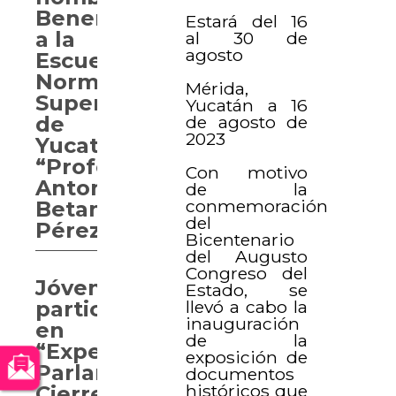
Benemérita
Estará del 16
a la
al 30 de
agosto
Escuela
Normal
Mérida,
Superior
Yucatán a 16
de agosto de
de
2023
Yucatán
“Profesor
Con motivo
Antonio
de la
conmemoración
Betancourt
del
Pérez”
Bicentenario
del Augusto
Congreso del
Jóvenes
Estado, se
llevó a cabo la
participan
inauguración
en
de la
“Experiencia
exposición de
Parlamentaria.
documentos
históricos que
Cierre