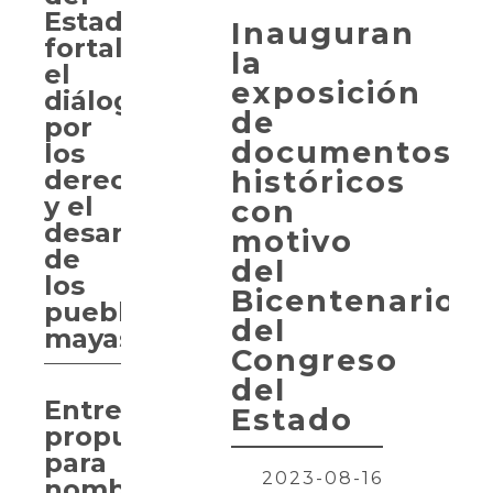
Estado
Inauguran
fortalece
la
el
exposición
diálogo
de
por
documentos
los
históricos
derechos
y el
con
desarrollo
motivo
de
del
los
Bicentenario
pueblos
del
mayas
Congreso
del
Entregan
Estado
propuesta
para
2023-08-16
nombrar