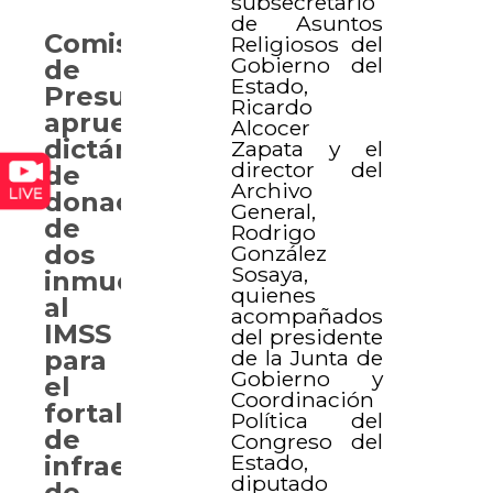
subsecretario
de Asuntos
Comisión
Religiosos del
Gobierno del
de
Estado,
Presupuesto
Ricardo
aprueba
Alcocer
dictámenes
Zapata y el
director del
de
Archivo
donación
General,
de
Rodrigo
dos
González
Sosaya,
inmuebles
quienes
al
acompañados
IMSS
del presidente
de la Junta de
para
Gobierno y
el
Coordinación
fortalecimiento
Política del
de
Congreso del
Estado,
infraestructura
diputado
de