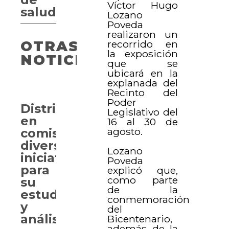
Víctor Hugo
salud
Lozano
Poveda
realizaron un
recorrido en
OTRAS
la exposición
NOTICIAS
que se
ubicará en la
explanada del
Recinto del
Poder
Distribuyen
Legislativo del
en
16 al 30 de
agosto.
comisiones
diversas
Lozano
iniciativas
Poveda
para
explicó que,
como parte
su
de la
estudio
conmemoración
y
del
análisis
Bicentenario,
además de la