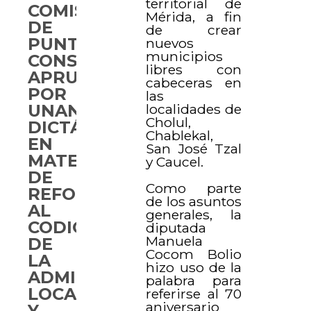
territorial de
COMISIÓN
Mérida, a fin
DE
de crear
PUNTOS
nuevos
municipios
CONSTITUCIONALES
libres con
APRUEBA
cabeceras en
POR
las
localidades de
UNANIMIDAD
Cholul,
DICTÁMENES
Chablekal,
EN
San José Tzal
MATERIA
y Caucel.
DE
Como parte
REFORMAS
de los asuntos
AL
generales, la
CODIGO
diputada
Manuela
DE
Cocom Bolio
LA
hizo uso de la
ADMINISTRACIÓN
palabra para
LOCAL
referirse al 70
aniversario
Y