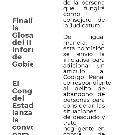
de la persona
que fungirá
como
consejero de
Finaliza
la Judicatura.
la
Glosa
De igual
del II
manera, a
esta comisión
Informe
se envió la
de
iniciativa para
Gobierno
adicionar un
artículo al
Código Penal
correspondiente
El
al delito de
Congreso
abandono de
del
personas para
Estado
considerar las
situaciones
lanza
de descuido y
la
trato
convocatoria
negligente en
para
contra de