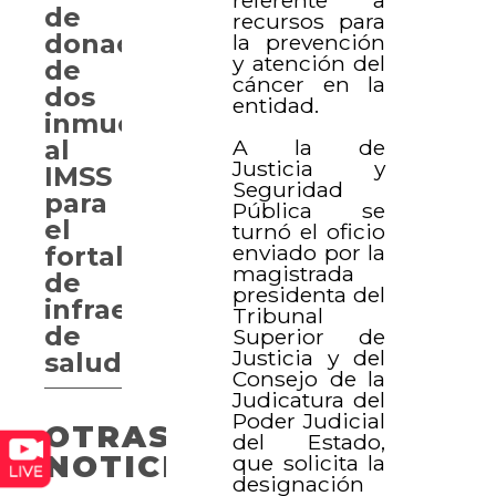
de
recursos para
donación
la prevención
y atención del
de
cáncer en la
dos
entidad.
inmuebles
A la de
al
Justicia y
IMSS
Seguridad
para
Pública se
el
turnó el oficio
enviado por la
fortalecimiento
magistrada
de
presidenta del
infraestructura
Tribunal
de
Superior de
Justicia y del
salud
Consejo de la
Judicatura del
Poder Judicial
OTRAS
del Estado,
NOTICIAS
que solicita la
designación