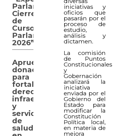
diversas
Parlamentaria.
iniciativas y
oficios que
Cierre
pasarán por el
de
proceso de
Curso
estudio,
Parlamentario
análisis y
dictamen.
2026”
La comisión
de Puntos
Aprueban
Constitucionales
donaciones
y
Gobernación
para
analizará la
fortalecer
iniciativa
derechos,
enviada por el
infraestructura
Gobierno del
Estado para
y
modificar la
servicios
Constitución
de
Política local,
salud
en materia de
mejora
en