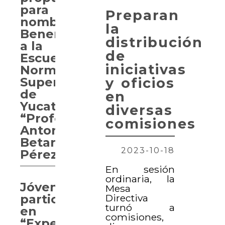
para
Preparan
nombrar
la
Benemérita
distribución
a la
de
Escuela
iniciativas
Normal
y oficios
Superior
de
en
Yucatán
diversas
“Profesor
comisiones
Antonio
Betancourt
2023-10-18
Pérez”
En sesión
ordinaria, la
Jóvenes
Mesa
Directiva
participan
turnó a
en
comisiones,
“Experiencia