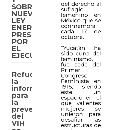
del derecho al
SOBRE
sufragio
NUEVA
femenino en
LEY
México que se
conmemora
ENERGÉTICA
cada 17 de
PRESENTADA
octubre.
POR
“Yucatán ha
EL
sido cuna del
EJECUTIVO
feminismo,
fue sede del
Primer
Refuerzan
Congreso
la
Feminista en
1916, siendo
información
este un
para
espacio en el
la
que valientes
mujeres se
prevención
unieron para
del
desafiar las
VIH
estructuras de