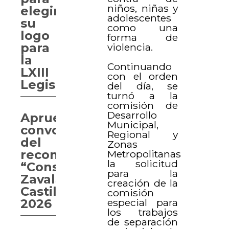
niños, niñas y
elegir
adolescentes
su
como una
logo
forma de
para
violencia.
la
Continuando
LXIII
con el orden
Legislatura
del día, se
turnó a la
comisión de
Desarrollo
Aprueban
Municipal,
convocatoria
Regional y
del
Zonas
reconocimiento
Metropolitanas
la solicitud
“Consuelo
para la
Zavala
creación de la
Castillo”
comisión
especial para
2026
los trabajos
de separación