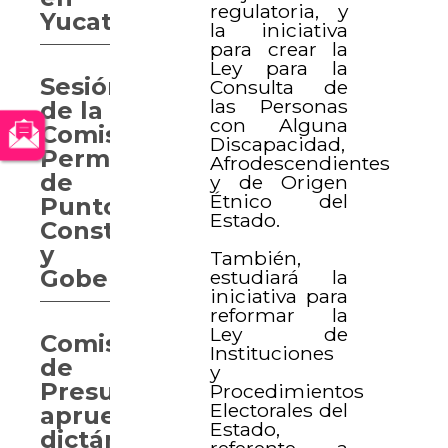
regulatoria, y
Yucatán
la iniciativa
para crear la
Ley para la
Sesión
Consulta de
las Personas
de la
con Alguna
Comisión
Discapacidad,
Permanente
Afrodescendientes
de
y de Origen
Étnico del
Puntos
Estado.
Constitucionales
y
También,
Gobernación
estudiará la
iniciativa para
reformar la
Ley de
Comisión
Instituciones
de
y
Presupuesto
Procedimientos
Electorales del
aprueba
Estado,
dictámenes
referente a