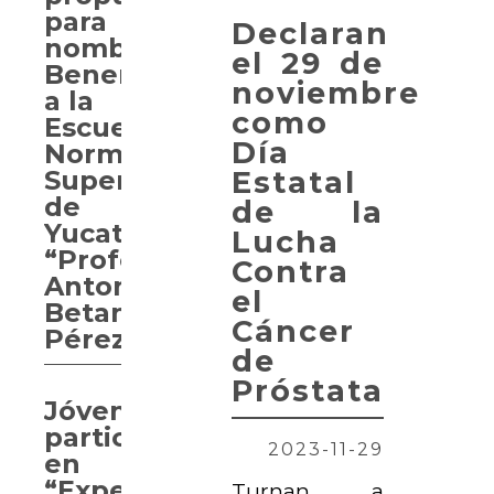
para
Declaran
nombrar
el 29 de
Benemérita
noviembre
a la
como
Escuela
Día
Normal
Estatal
Superior
de
de la
Yucatán
Lucha
“Profesor
Contra
Antonio
el
Betancourt
Cáncer
Pérez”
de
Próstata
Jóvenes
participan
2023-11-29
en
“Experiencia
Turnan a