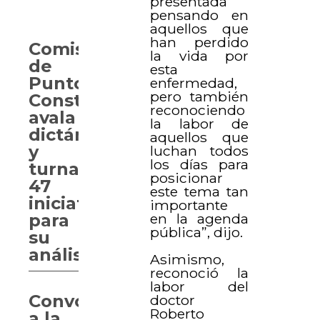
presentada
pensando en
aquellos que
han perdido
Comisión
la vida por
de
esta
Puntos
enfermedad,
pero también
Constitucionales
reconociendo
avala
la labor de
dictámenes
aquellos que
y
luchan todos
los días para
turna
posicionar
47
este tema tan
iniciativas
importante
en la agenda
para
pública”, dijo.
su
análisis
Asimismo,
reconoció la
labor del
Convocan
doctor
Roberto
a la