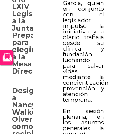
García, quien
LXIV
en conjunto
Legislatura
con el
legislador
a la
impulsó la
Junta
iniciativa y a
Preparatoria
diario trabaja
para
desde su
clínica y
elegir
fundación
a la
luchando
Mesa
para salvar
Directiva
vidas
mediante la
concientización,
prevención y
Designan
atención
a
temprana.
Nancy
En sesión
Walker
plenaria, en
Olvera
los asuntos
como
generales, la
recipiendaria
diputada