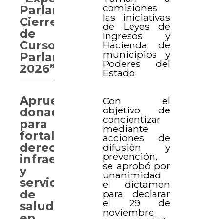
comisiones
Parlamentaria.
las iniciativas
Cierre
de Leyes de
de
Ingresos y
Curso
Hacienda de
municipios y
Parlamentario
Poderes del
2026”
Estado
Aprueban
Con el
objetivo de
donaciones
concientizar
para
mediante
fortalecer
acciones de
derechos,
difusión y
prevención,
infraestructura
se aprobó por
y
unanimidad
servicios
el dictamen
de
para declarar
el 29 de
salud
noviembre
en