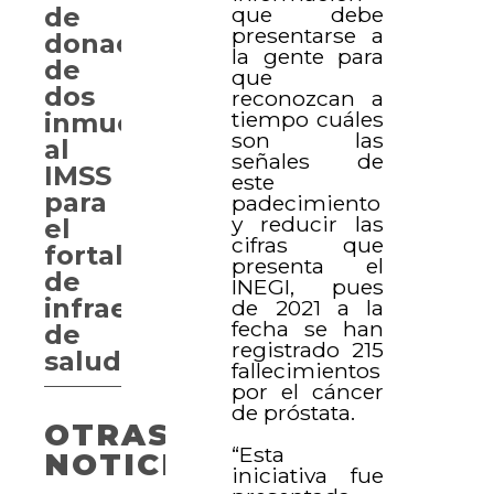
que debe
de
presentarse a
donación
la gente para
de
que
dos
reconozcan a
tiempo cuáles
inmuebles
son las
al
señales de
IMSS
este
para
padecimiento
y reducir las
el
cifras que
fortalecimiento
presenta el
de
INEGI, pues
infraestructura
de 2021 a la
fecha se han
de
registrado 215
salud
fallecimientos
por el cáncer
de próstata.
OTRAS
“Esta
NOTICIAS
iniciativa fue