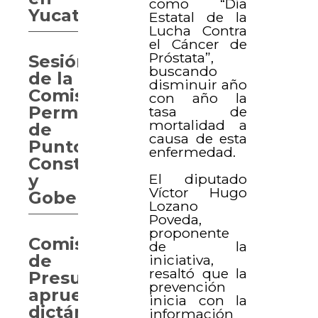
como “Día
Yucatán
Estatal de la
Lucha Contra
el Cáncer de
Próstata”,
Sesión
buscando
de la
disminuir año
Comisión
con año la
Permanente
tasa de
mortalidad a
de
causa de esta
Puntos
enfermedad.
Constitucionales
El diputado
y
Víctor Hugo
Gobernación
Lozano
Poveda,
proponente
Comisión
de la
de
iniciativa,
resaltó que la
Presupuesto
prevención
aprueba
inicia con la
dictámenes
información