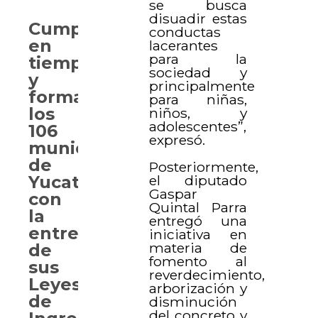
se busca
disuadir estas
Cumplen
conductas
en
lacerantes
para la
tiempo
sociedad y
y
principalmente
forma
para niñas,
los
niños, y
adolescentes”,
106
expresó.
municipios
de
Posteriormente,
el diputado
Yucatán
Gaspar
con
Quintal Parra
la
entregó una
entrega
iniciativa en
materia de
de
fomento al
sus
reverdecimiento,
Leyes
arborización y
de
disminución
del concreto y