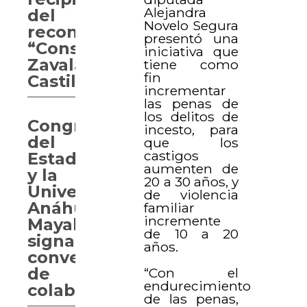
Alejandra
del
Novelo Segura
reconocimiento
presentó una
“Consuelo
iniciativa que
Zavala
tiene como
fin
Castillo”
incrementar
las penas de
los delitos de
Congreso
incesto, para
del
que los
castigos
Estado
aumenten de
y la
20 a 30 años, y
Universidad
de violencia
Anáhuac
familiar
incremente
Mayab
de 10 a 20
signan
años.
convenio
de
“Con el
endurecimiento
colaboración
de las penas,