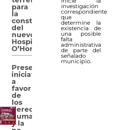
inicie la
investigación
para
correspondiente
la
que
construcción
determine la
del
existencia de
una posible
nuevo
falta
Hospital
administrativa
O’Horán
de parte del
señalado
municipio.
Presentan
iniciativas
a
favor
de
los
derechos
humanos
y la