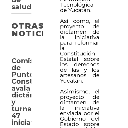
Tecnológica
salud
de Yucatán.
Así como, el
OTRAS
proyecto de
dictamen de
NOTICIAS
la iniciativa
para reformar
la
Constitución
Estatal sobre
Comisión
los derechos
de
de las y los
Puntos
artesanos de
Yucatán.
Constitucionales
avala
Asimismo, el
dictámenes
proyecto de
y
dictamen de
la iniciativa
turna
enviada por el
47
Gobierno del
iniciativas
Estado sobre