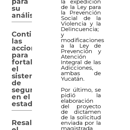
para
la expedición
de la Ley para
su
la Prevención
análisis
Social de la
Violencia y la
Delincuencia;
Continúan
y
modificaciones
las
a la Ley de
acciones
Prevención y
para
Atención
fortalecer
Integral de las
Adicciones,
el
ambas de
sistema
Yucatán.
de
seguridad
Por último, se
pidió la
en el
elaboración
estado
del proyecto
de dictamen
de la solicitud
Resaltan
enviada por la
magistrada
el