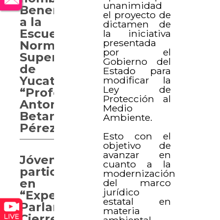
unanimidad
Benemérita
el proyecto de
a la
dictamen de
Escuela
la iniciativa
presentada
Normal
por el
Superior
Gobierno del
de
Estado para
Yucatán
modificar la
Ley de
“Profesor
Protección al
Antonio
Medio
Betancourt
Ambiente.
Pérez”
Esto con el
objetivo de
avanzar en
Jóvenes
cuanto a la
participan
modernización
en
del marco
jurídico
“Experiencia
estatal en
Parlamentaria.
materia
Cierre
ambiental,