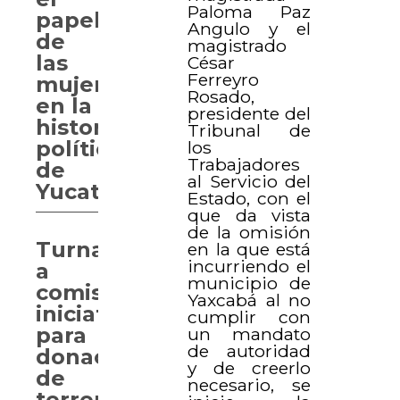
Paloma Paz
papel
Angulo y el
de
magistrado
las
César
Ferreyro
mujeres
Rosado,
en la
presidente del
historia
Tribunal de
política
los
Trabajadores
de
al Servicio del
Yucatán
Estado, con el
que da vista
de la omisión
Turnan
en la que está
incurriendo el
a
municipio de
comisión
Yaxcabá al no
iniciativa
cumplir con
para
un mandato
de autoridad
donación
y de creerlo
de
necesario, se
terrenos