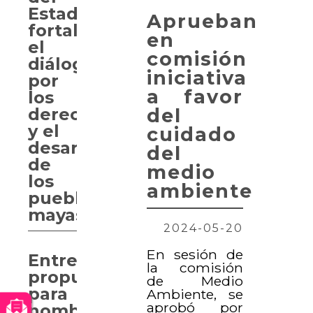
Estado
Aprueban
fortalece
en
el
comisión
diálogo
iniciativa
por
a favor
los
del
derechos
y el
cuidado
desarrollo
del
de
medio
los
ambiente
pueblos
mayas
2024-05-20
En sesión de
Entregan
la comisión
propuesta
de Medio
para
Ambiente, se
aprobó por
nombrar