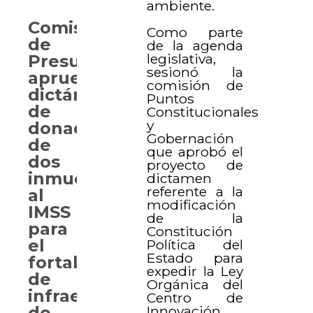
ambiente.
Comisión
Como parte
de
de la agenda
legislativa,
Presupuesto
sesionó la
aprueba
comisión de
dictámenes
Puntos
de
Constitucionales
y
donación
Gobernación
de
que aprobó el
dos
proyecto de
inmuebles
dictamen
referente a la
al
modificación
IMSS
de la
para
Constitución
el
Política del
Estado para
fortalecimiento
expedir la Ley
de
Orgánica del
infraestructura
Centro de
Innovación
de