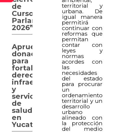
territorial y
de
urbana. De
Curso
igual manera
Parlamentario
permitirá
2026”
continuar con
reformas que
permitan
contar con
Aprueban
leyes y
donaciones
normas
para
acordes con
las
fortalecer
necesidades
derechos,
del estado
infraestructura
para procurar
y
un
ordenamiento
servicios
territorial y un
de
desarrollo
salud
urbano
en
alineado con
la protección
Yucatán
del medio