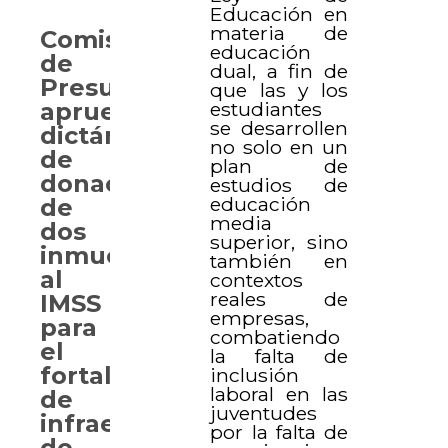
Educación en
materia de
Comisión
educación
de
dual, a fin de
Presupuesto
que las y los
estudiantes
aprueba
se desarrollen
dictámenes
no solo en un
de
plan de
donación
estudios de
educación
de
media
dos
superior, sino
inmuebles
también en
al
contextos
reales de
IMSS
empresas,
para
combatiendo
el
la falta de
fortalecimiento
inclusión
laboral en las
de
juventudes
infraestructura
por la falta de
de