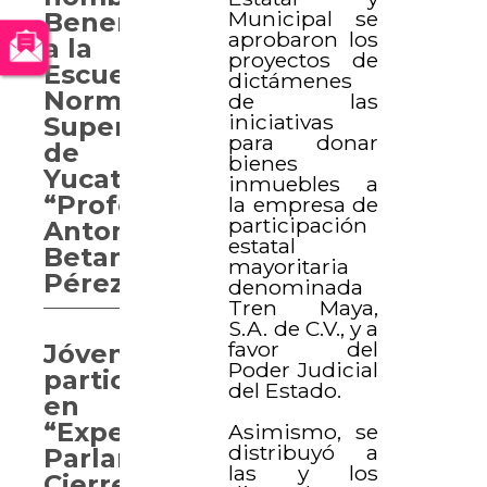
Municipal se
Benemérita
aprobaron los
a la
proyectos de
Escuela
dictámenes
Normal
de las
iniciativas
Superior
para donar
de
bienes
Yucatán
inmuebles a
“Profesor
la empresa de
participación
Antonio
estatal
Betancourt
mayoritaria
Pérez”
denominada
Tren Maya,
S.A. de C.V., y a
favor del
Jóvenes
Poder Judicial
participan
del Estado.
en
“Experiencia
Asimismo, se
distribuyó a
Parlamentaria.
las y los
Cierre