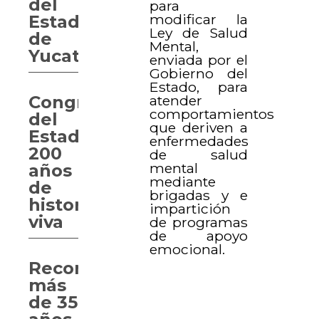
del
para
modificar la
Estado
Ley de Salud
de
Mental,
Yucatán
enviada por el
Gobierno del
Estado, para
atender
Congreso
comportamientos
del
que deriven a
Estado,
enfermedades
200
de salud
mental
años
mediante
de
brigadas y e
historia
impartición
viva
de programas
de apoyo
emocional.
Reconocen
más
de 35