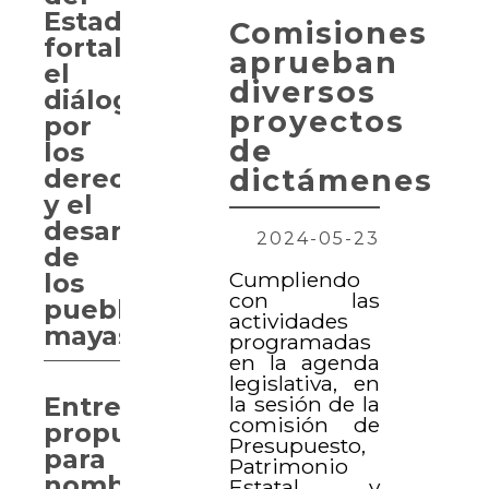
Estado
Comisiones
fortalece
aprueban
el
diversos
diálogo
proyectos
por
de
los
dictámenes
derechos
y el
desarrollo
2024-05-23
de
Cumpliendo
los
con las
pueblos
actividades
mayas
programadas
en la agenda
legislativa, en
la sesión de la
Entregan
comisión de
propuesta
Presupuesto,
para
Patrimonio
nombrar
Estatal y