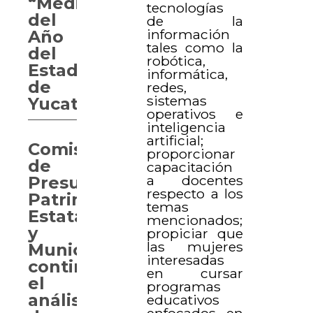
“Médico
tecnologías
del
de la
información
Año
tales como la
del
robótica,
Estado
informática,
de
redes,
sistemas
Yucatán”.
operativos e
inteligencia
artificial;
Comisión
proporcionar
de
capacitación
a docentes
Presupuesto,
respecto a los
Patrimonio
temas
Estatal
mencionados;
y
propiciar que
las mujeres
Municipal
interesadas
continúa
en cursar
el
programas
análisis
educativos
enfocados en