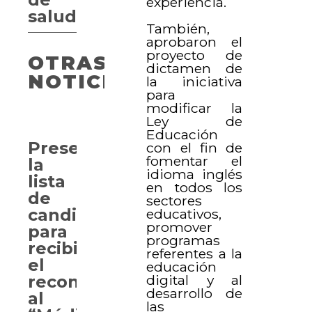
experiencia.
salud
También,
aprobaron el
proyecto de
OTRAS
dictamen de
NOTICIAS
la iniciativa
para
modificar la
Ley de
Educación
Presentan
con el fin de
fomentar el
la
idioma inglés
lista
en todos los
de
sectores
candidatos
educativos,
promover
para
programas
recibir
referentes a la
el
educación
digital y al
reconocimiento
desarrollo de
al
las