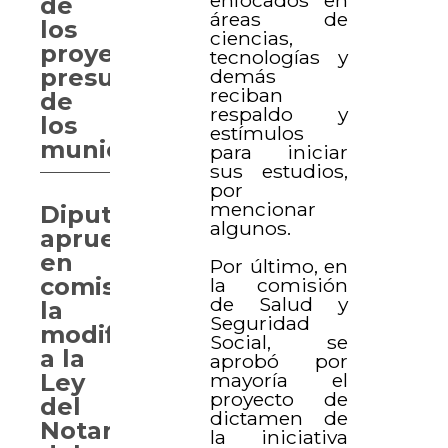
de
áreas de
los
ciencias,
proyectos
tecnologías y
presupuestales
demás
reciban
de
respaldo y
los
estímulos
municipios.
para iniciar
sus estudios,
por
mencionar
Diputados
algunos.
aprueban
en
Por último, en
comisión
la comisión
de Salud y
la
Seguridad
modificación
Social, se
a la
aprobó por
mayoría el
Ley
proyecto de
del
dictamen de
Notariado
la iniciativa