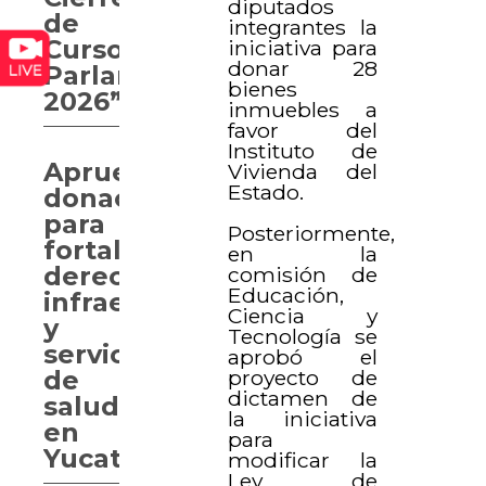
diputados
de
integrantes la
Curso
iniciativa para
donar 28
Parlamentario
bienes
2026”
inmuebles a
favor del
Instituto de
Aprueban
Vivienda del
Estado.
donaciones
para
Posteriormente,
fortalecer
en la
derechos,
comisión de
Educación,
infraestructura
Ciencia y
y
Tecnología se
servicios
aprobó el
proyecto de
de
dictamen de
salud
la iniciativa
en
para
Yucatán
modificar la
Ley de