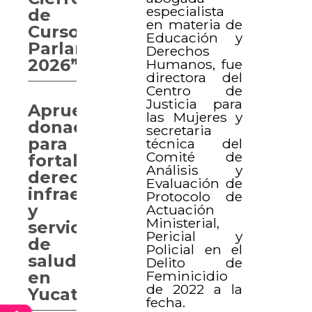
especialista
de
en materia de
Curso
Educación y
Parlamentario
Derechos
2026”
Humanos, fue
directora del
Centro de
Justicia para
Aprueban
las Mujeres y
donaciones
secretaria
para
técnica del
Comité de
fortalecer
Análisis y
derechos,
Evaluación de
infraestructura
Protocolo de
y
Actuación
Ministerial,
servicios
Pericial y
de
Policial en el
salud
Delito de
Feminicidio
en
de 2022 a la
Yucatán
fecha.