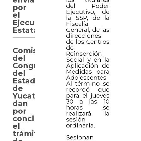
del Poder
por
Ejecutivo, de
el
la SSP, de la
Ejecutivo
Fiscalía
Estata
General, de las
direcciones
de los Centros
de
Comisiones
Reinserción
del
Social y en la
Congreso
Aplicación de
Medidas para
del
Adolescentes.
Estado
Al término se
de
recordó que
Yucatán
para el jueves
30 a las 10
dan
horas se
por
realizará la
concluido
sesión
ordinaria.
el
trámite
Sesionan