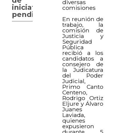
de
diversas
iniciativas
comisiones
pendientes
En reunión de
trabajo, la
comisión de
Justicia y
Seguridad
Pública
recibió a los
candidatos a
consejero de
la Judicatura
del Poder
Judicial,
Primo Canto
Centeno,
Rodrigo Ortiz
Eljure y Álvaro
Juanes
Laviada,
quienes
expusieron
durante 5