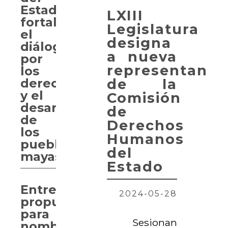
Estado
LXIII
fortalece
Legislatura
el
designa
diálogo
a nueva
por
representante
los
de la
derechos
y el
Comisión
desarrollo
de
de
Derechos
los
Humanos
pueblos
del
mayas
Estado
Entregan
2024-05-28
propuesta
para
Sesionan
nombrar