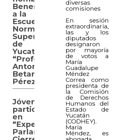
diversas
Benemérita
comisiones
a la
En sesión
Escuela
extraordinaria,
Normal
las y los
Superior
diputados
de
designaron
por mayoría
Yucatán
de votos a
“Profesor
María
Antonio
Guadalupe
Betancourt
Méndez
Correa como
Pérez”
presidenta de
la Comisión
de Derechos
Jóvenes
Humanos del
participan
Estado de
Yucatán
en
(CODHEY).
“Experiencia
María
Parlamentaria.
Méndez, es
Cierre
abogada