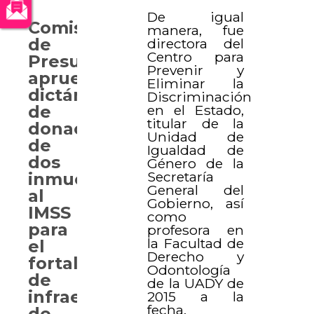
De igual
Comisión
manera, fue
de
directora del
Centro para
Presupuesto
Prevenir y
aprueba
Eliminar la
dictámenes
Discriminación
en el Estado,
de
titular de la
donación
Unidad de
de
Igualdad de
dos
Género de la
Secretaría
inmuebles
General del
al
Gobierno, así
IMSS
como
para
profesora en
la Facultad de
el
Derecho y
fortalecimiento
Odontología
de
de la UADY de
infraestructura
2015 a la
fecha.
de