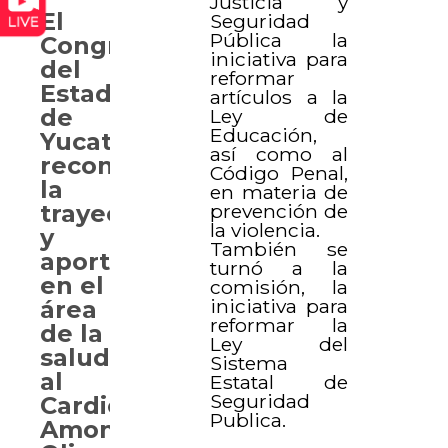
Justicia y
El
Seguridad
Pública la
Congreso
iniciativa para
del
reformar
Estado
artículos a la
de
Ley de
Educación,
Yucatán
así como al
reconoce
Código Penal,
la
en materia de
prevención de
trayectoria
la violencia.
y
También se
aportaciones
turnó a la
en el
comisión, la
iniciativa para
área
reformar la
de la
Ley del
salud
Sistema
al
Estatal de
Seguridad
Cardiólogo
Publica.
Amonario