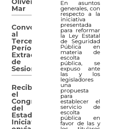
Olivera
En asuntos
Mar
generales, con
respecto a la
iniciativa
presentada
Convocan
para reformar
al
la Ley Estatal
Tercer
de Seguridad
Pública en
Período
materia de
Extraordinario
escolta
de
pública, se
Sesiones
expuso ante
las y los
legisladores
una
Recibe
propuesta
el
para
Congreso
establecer el
servicio de
del
escolta
Estado
pública en
Iniciativa
favor de las y
enviada
los titulares