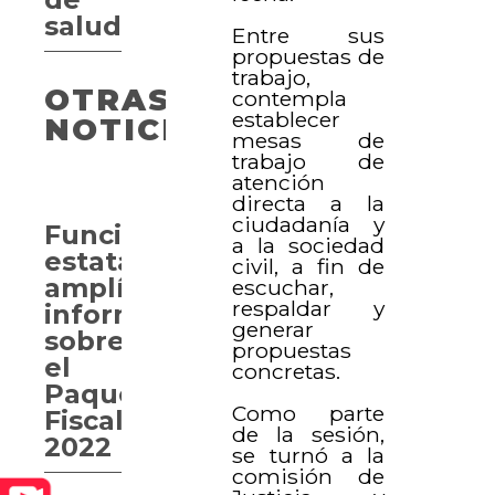
salud
Entre sus
propuestas de
trabajo,
OTRAS
contempla
establecer
NOTICIAS
mesas de
trabajo de
atención
directa a la
ciudadanía y
Funcionarios
a la sociedad
estatales
civil, a fin de
amplían
escuchar,
respaldar y
información
generar
sobre
propuestas
el
concretas.
Paquete
Como parte
Fiscal
de la sesión,
2022
se turnó a la
comisión de