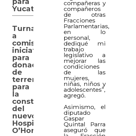
para
compañeras y
Yucatán
compañeros
de otras
Fracciones
Parlamentarias,
Turnan
en lo
a
personal,
comisión
dediqué mi
trabajo
iniciativa
legislativo a
para
mejorar las
donación
condiciones
de
de las
mujeres,
terrenos
niñas, niños y
para
adolescentes”,
la
agregó.
construcción
Asimismo, el
del
diputado
nuevo
Gaspar
Hospital
Quintal Parra
O’Horán
aseguró que
la Fracción