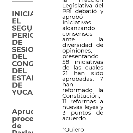
Legislativa del
PRI debatió y
INICIA
aprobó
EL
iniciativas
SEGUNDO
alcanzando
consensos
PERÍODO
ante la
DE
diversidad de
SESIONES
opiniones,
DEL
presentando
58 iniciativas
CONGRESO
de las cuales
DEL
21 han sido
ESTADO
aprobadas, 7
han
DE
reformado la
YUCATÁN
Constitución,
11 reformas a
nuevas leyes y
Aprueban
3 puntos de
procedimiento
acuerdo.
de
“Quiero
Parlamento