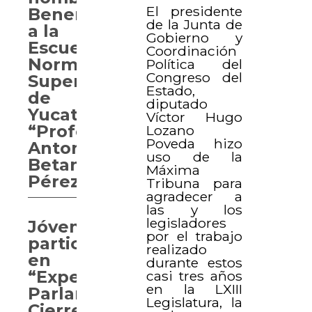
El presidente
Benemérita
de la Junta de
a la
Gobierno y
Escuela
Coordinación
Normal
Política del
Congreso del
Superior
Estado,
de
diputado
Yucatán
Víctor Hugo
“Profesor
Lozano
Poveda hizo
Antonio
uso de la
Betancourt
Máxima
Pérez”
Tribuna para
agradecer a
las y los
legisladores
Jóvenes
por el trabajo
participan
realizado
en
durante estos
“Experiencia
casi tres años
en la LXIII
Parlamentaria.
Legislatura, la
Cierre