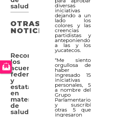
para aprobar
diversas
salud
iniciativas
dejando a un
lado los
OTRAS
colores y las
NOTICIAS
creencias
partidistas y
anteponiendo
a las y los
yucatecos.
Reconocen
“Me siento
los
orgullosa de
acuerdos
haber
federales
ingresado 15
iniciativas
y
personales, 5
estatales
a nombre del
en
Grupo
materia
Parlamentario
y suscribí
de
otras 5 que
salud
ingresaron