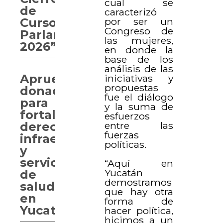
cual se
de
caracterizó
por ser un
Curso
Congreso de
Parlamentario
las mujeres,
2026”
en donde la
base de los
análisis de las
Aprueban
iniciativas y
propuestas
donaciones
fue el diálogo
para
y la suma de
fortalecer
esfuerzos
entre las
derechos,
fuerzas
infraestructura
políticas.
y
servicios
“Aquí en
Yucatán
de
demostramos
salud
que hay otra
en
forma de
Yucatán
hacer política,
hicimos a un