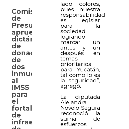
lado colores,
pues nuestra
Comisión
responsabilidad
de
es legislar
Presupuesto
para la
sociedad
aprueba
logrando
dictámenes
marcar un
de
antes y un
donación
después en
temas
de
prioritarios
dos
para Yucatán,
inmuebles
tal como lo es
al
la seguridad”,
agregó.
IMSS
para
La diputada
el
Alejandra
fortalecimiento
Novelo Segura
reconoció la
de
suma de
infraestructura
esfuerzos
de