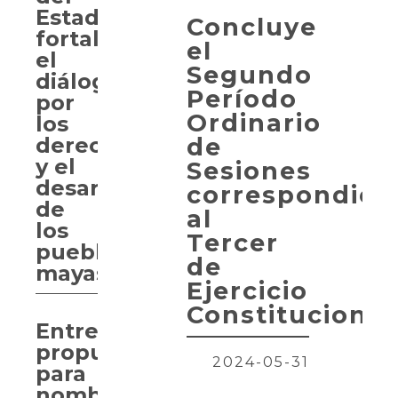
Estado
Concluye
fortalece
el
el
Segundo
diálogo
Período
por
Ordinario
los
de
derechos
y el
Sesiones
desarrollo
correspondien
de
al
los
Tercer
pueblos
de
mayas
Ejercicio
Constitucional
Entregan
propuesta
2024-05-31
para
nombrar