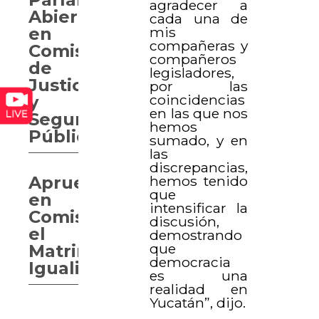
agradecer a
Abierto
cada una de
mis
en
compañeras y
Comisión
compañeros
de
legisladores,
Justicia
por las
coincidencias
y
en las que nos
Seguridad
hemos
Pública.
sumado, y en
las
discrepancias,
hemos tenido
Aprueban
que
en
intensificar la
Comisión
discusión,
el
demostrando
que
Matrimonio
democracia
Igualitario
es una
realidad en
Yucatán”, dijo.