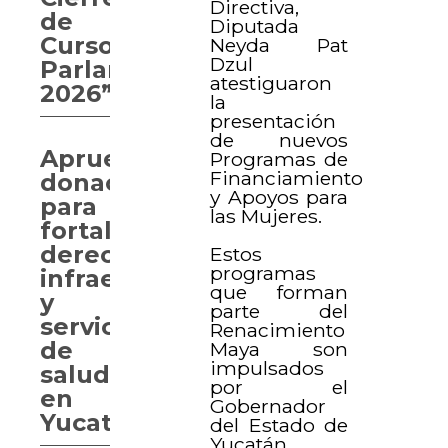
Directiva,
de
Diputada
Curso
Neyda Pat
Dzul
Parlamentario
atestiguaron
2026”
la
presentación
de nuevos
Aprueban
Programas de
Financiamiento
donaciones
y Apoyos para
para
las Mujeres.
fortalecer
derechos,
Estos
programas
infraestructura
que forman
y
parte del
servicios
Renacimiento
de
Maya son
impulsados
salud
por el
en
Gobernador
Yucatán
del Estado de
Yucatán,