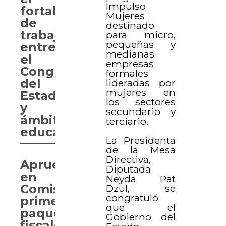
Impulso
fortalecimiento
Mujeres
de
destinado
trabajo
para micro,
pequeñas y
entre
medianas
el
empresas
Congreso
formales
del
lideradas por
mujeres en
Estado
los sectores
y
secundario y
ámbito
terciario.
educativo
La Presidenta
de la Mesa
Directiva,
Aprueban
Diputada
en
Neyda Pat
Comisión
Dzul, se
congratuló
primeros
que el
paquetes
Gobierno del
fiscales