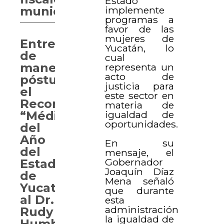
Estado
implemente
municipales
programas a
favor de las
mujeres de
Entregan
Yucatán, lo
de
cual
manera
representa un
acto de
póstuma
justicia para
el
este sector en
Reconocimiento
materia de
igualdad de
“Médico
oportunidades.
del
Año
En su
del
mensaje, el
Gobernador
Estado
Joaquín Díaz
de
Mena señaló
Yucatán”
que durante
al Dr.
esta
administración
Rudy
la igualdad de
Humberto