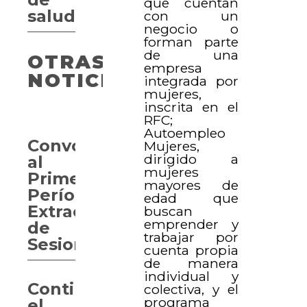
que cuentan
salud
con un
negocio o
forman parte
de una
OTRAS
empresa
NOTICIAS
integrada por
mujeres,
inscrita en el
RFC;
Autoempleo
Convocan
Mujeres,
dirigido a
al
mujeres
Primer
mayores de
Período
edad que
Extraordinario
buscan
emprender y
de
trabajar por
Sesiones
cuenta propia
de manera
individual y
Continúa
colectiva, y el
programa
el