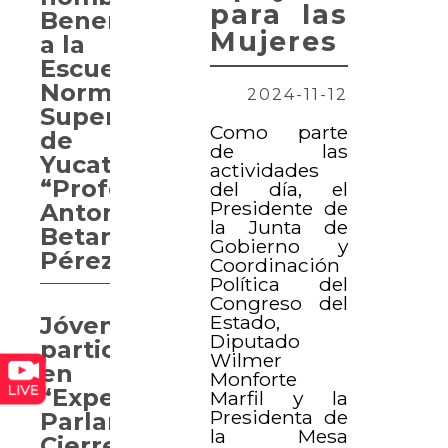
para las
Benemérita
Mujeres
a la
Escuela
Normal
2024-11-12
Superior
Como parte
de
de las
Yucatán
actividades
“Profesor
del día, el
Presidente de
Antonio
la Junta de
Betancourt
Gobierno y
Pérez”
Coordinación
Política del
Congreso del
Estado,
Jóvenes
Diputado
participan
Wilmer
en
Monforte
“Experiencia
Marfil y la
Presidenta de
Parlamentaria.
la Mesa
Cierre