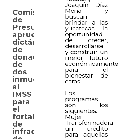
Joaquín Díaz
Mena y
Comisión
buscan
de
brindar a las
Presupuesto
yucatecas la
aprueba
oportunidad
de crecer,
dictámenes
desarrollarse
de
y construir un
donación
mejor futuro
económicamente
de
para el
dos
bienestar de
inmuebles
estas.
al
Los
IMSS
programas
para
son los
el
siguientes:
fortalecimiento
Mujer
Transformadora,
de
un crédito
infraestructura
para aquellas
de