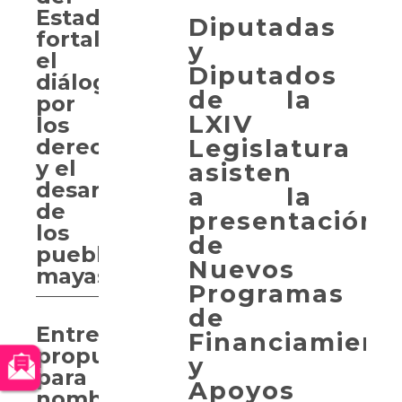
Estado
Diputadas
fortalece
y
el
Diputados
diálogo
de la
por
LXIV
los
Legislatura
derechos
y el
asisten
desarrollo
a la
de
presentación
los
de
pueblos
Nuevos
mayas
Programas
de
Entregan
Financiamient
propuesta
y
para
Apoyos
nombrar