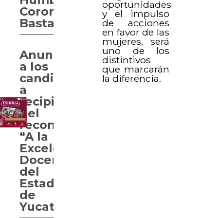
oportunidades
Coronado
y el impulso
Bastarrachea
de acciones
en favor de las
mujeres, será
uno de los
Anuncian
distintivos
a los
que marcarán
candidatos
la diferencia.
a
recipiendarios
del
reconocimiento
“A la
Excelencia
Docente
del
Estado
de
Yucatán”.