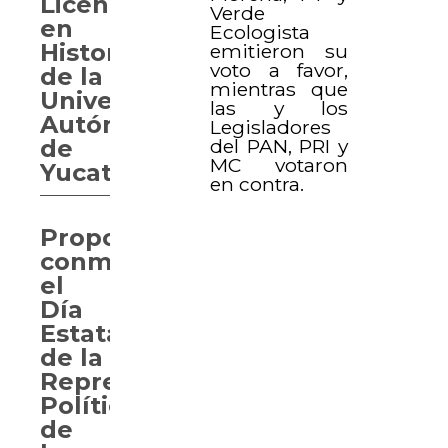
Licenciatura
Verde
en
Ecologista
Historia
emitieron su
voto a favor,
de la
mientras que
Universidad
las y los
Autónoma
Legisladores
del PAN, PRI y
de
MC votaron
Yucatán
en contra.
Proponen
conmemorar
el
Día
Estatal
de la
Representación
Política
de