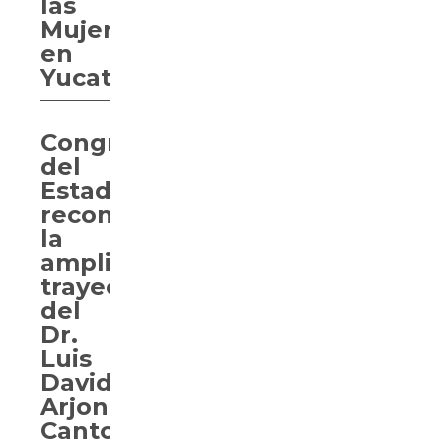
las
Mujeres
en
Yucatán
Congreso
del
Estado
reconoce
la
amplia
trayectoria
del
Dr.
Luis
David
Arjona
Canto