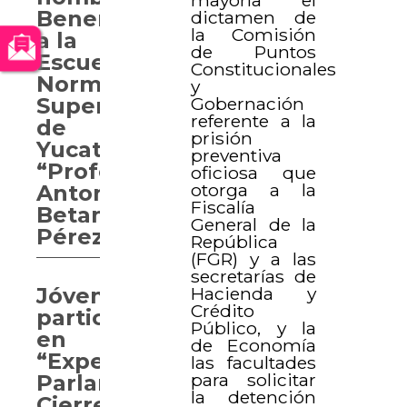
Benemérita
dictamen de
la Comisión
a la
de Puntos
Escuela
Constitucionales
Normal
y
Gobernación
Superior
referente a la
de
prisión
Yucatán
preventiva
“Profesor
oficiosa que
otorga a la
Antonio
Fiscalía
Betancourt
General de la
Pérez”
República
(FGR) y a las
secretarías de
Hacienda y
Jóvenes
Crédito
participan
Público, y la
en
de Economía
“Experiencia
las facultades
para solicitar
Parlamentaria.
la detención
Cierre