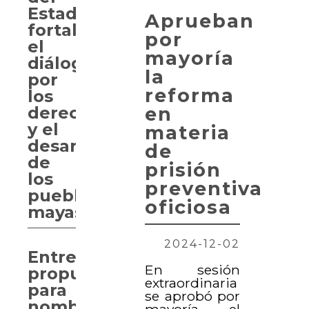
Estado
Aprueban
fortalece
por
el
mayoría
diálogo
la
por
reforma
los
en
derechos
y el
materia
desarrollo
de
de
prisión
los
preventiva
pueblos
oficiosa
mayas
2024-12-02
Entregan
En sesión
propuesta
extraordinaria
para
se aprobó por
nombrar
mayoría el