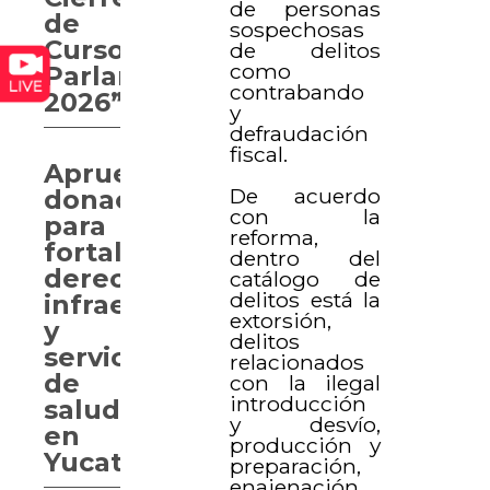
de personas
de
sospechosas
Curso
de delitos
como
Parlamentario
contrabando
2026”
y
defraudación
fiscal.
Aprueban
De acuerdo
donaciones
con la
para
reforma,
fortalecer
dentro del
derechos,
catálogo de
delitos está la
infraestructura
extorsión,
y
delitos
servicios
relacionados
de
con la ilegal
introducción
salud
y desvío,
en
producción y
Yucatán
preparación,
enajenación,