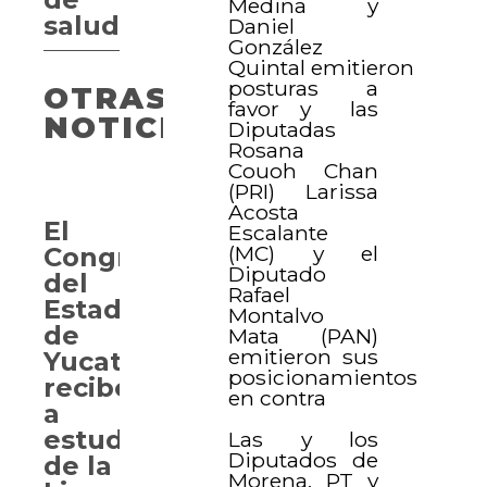
Medina y
salud
Daniel
González
Quintal emitieron
posturas a
OTRAS
favor y las
NOTICIAS
Diputadas
Rosana
Couoh Chan
(PRI) Larissa
Acosta
El
Escalante
(MC) y el
Congreso
Diputado
del
Rafael
Estado
Montalvo
de
Mata (PAN)
emitieron sus
Yucatán
posicionamientos
recibe
en contra
a
estudiantes
Las y los
Diputados de
de la
Morena, PT y