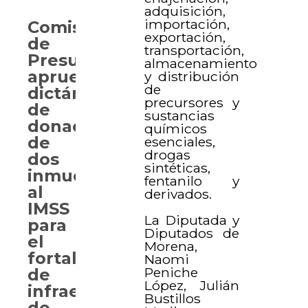
adquisición,
importación,
Comisión
exportación,
de
transportación,
Presupuesto
almacenamiento
aprueba
y distribución
de
dictámenes
precursores y
de
sustancias
donación
químicos
de
esenciales,
drogas
dos
sintéticas,
inmuebles
fentanilo y
al
derivados.
IMSS
La Diputada y
para
Diputados de
el
Morena,
fortalecimiento
Naomi
Peniche
de
López, Julián
infraestructura
Bustillos
de