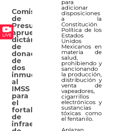
para
adicionar
Comisión
disposiciones
de
a la
Constitución
Presupuesto
Política de los
aprueba
Estados
dictámenes
Unidos
de
Mexicanos en
materia de
donación
salud,
de
prohibiendo y
dos
sancionando
inmuebles
la producción,
distribución y
al
venta de
IMSS
vapeadores,
para
cigarrillos
electrónicos y
el
sustancias
fortalecimiento
tóxicas como
de
el fentanilo.
infraestructura
Aplazan
de