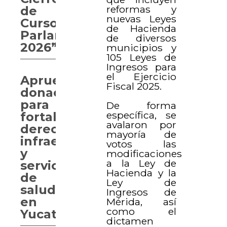
reformas y
de
nuevas Leyes
Curso
de Hacienda
Parlamentario
de diversos
2026”
municipios y
105 Leyes de
Ingresos para
el Ejercicio
Aprueban
Fiscal 2025.
donaciones
para
De forma
específica, se
fortalecer
avalaron por
derechos,
mayoría de
infraestructura
votos las
y
modificaciones
a la Ley de
servicios
Hacienda y la
de
Ley de
salud
Ingresos de
en
Mérida, así
como el
Yucatán
dictamen