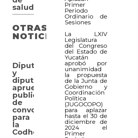
Primer
salud
Periodo
Ordinario de
Sesiones
OTRAS
La LXIV
NOTICIAS
Legislatura
del Congreso
del Estado de
Yucatán
aprobó por
Diputadas
unanimidad
y
la propuesta
diputados
de la Junta de
Gobierno y
aprueban
Coordinación
publicación
Política
de
(JUGOCOPO)
convocatorias
para aplazar
hasta el 30 de
para
diciembre de
la
2024 el
Codhey
Primer