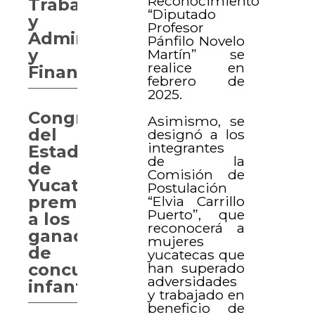
Reconocimiento
Trabajo,
“Diputado
y
Profesor
Administración
Pánfilo Novelo
y
Martín” se
realice en
Finanzas
febrero de
2025.
Congreso
Asimismo, se
del
designó a los
integrantes
Estado
de la
de
Comisión de
Yucatán
Postulación
premia
“Elvia Carrillo
Puerto”, que
a los
reconocerá a
ganadores
mujeres
de
yucatecas que
han superado
concurso
adversidades
infantil
y trabajado en
beneficio de