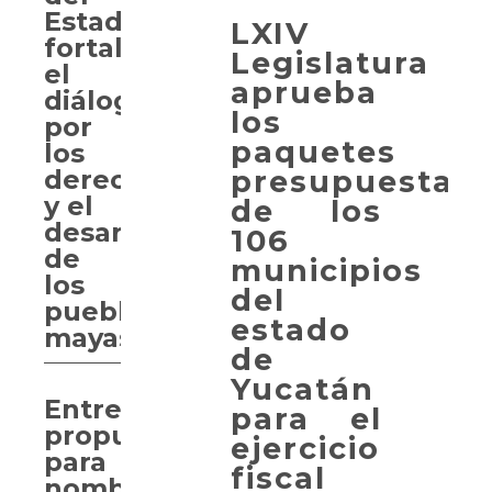
Estado
LXIV
fortalece
Legislatura
el
aprueba
diálogo
los
por
paquetes
los
presupuestale
derechos
y el
de los
desarrollo
106
de
municipios
los
del
pueblos
estado
mayas
de
Yucatán
Entregan
para el
propuesta
ejercicio
para
fiscal
nombrar