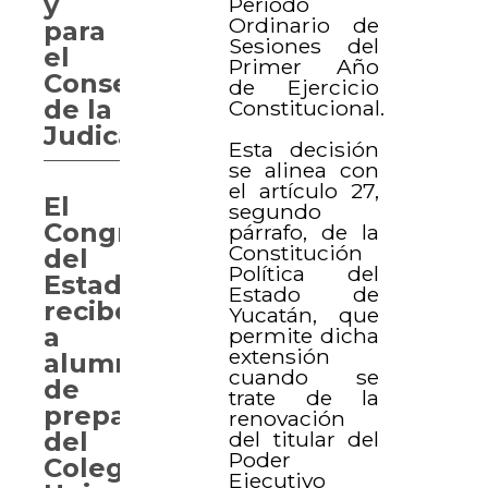
y
Período
Ordinario de
para
Sesiones del
el
Primer Año
Consejo
de Ejercicio
de la
Constitucional.
Judicatura
Esta decisión
se alinea con
el artículo 27,
El
segundo
Congreso
párrafo, de la
Constitución
del
Política del
Estado
Estado de
recibe
Yucatán, que
a
permite dicha
extensión
alumnos
cuando se
de
trate de la
preparatoria
renovación
del titular del
del
Poder
Colegio
Ejecutivo