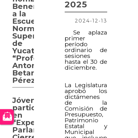
2025
Benemérita
a la
Escuela
2024-12-13
Normal
Se aplaza
Superior
primer
de
período
ordinario de
Yucatán
sesiones
“Profesor
hasta el 30 de
Antonio
diciembre.
Betancourt
Pérez”
La Legislatura
aprobó los
dictámenes
Jóvenes
de la
participan
Comisión de
Presupuesto,
en
Patrimonio
“Experiencia
Estatal y
Parlamentaria.
Municipal
Cierre
que incluyen