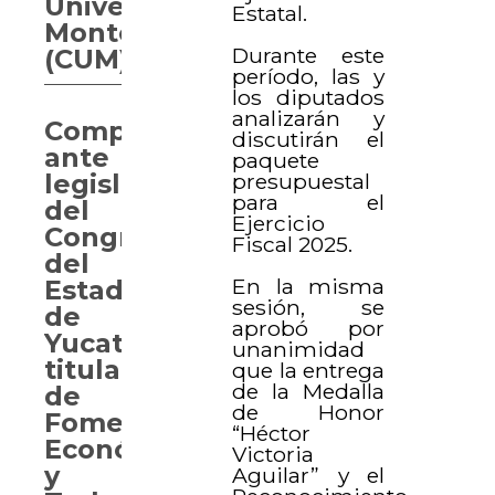
Universitario
Estatal.
Montejo
Durante este
(CUM)
período, las y
los diputados
analizarán y
Comparecen
discutirán el
ante
paquete
presupuestal
legisladores
para el
del
Ejercicio
Congreso
Fiscal 2025.
del
En la misma
Estado
sesión, se
de
aprobó por
Yucatán,
unanimidad
titulares
que la entrega
de la Medalla
de
de Honor
Fomento
“Héctor
Económico
Victoria
y
Aguilar” y el