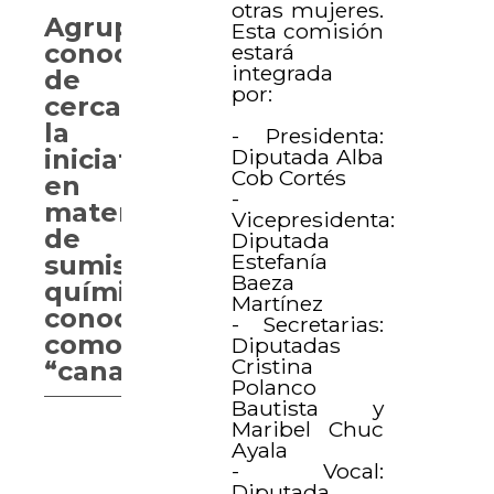
otras mujeres.
Agrupaciones
Esta comisión
conocen
estará
integrada
de
por:
cerca
la
- Presidenta:
Diputada Alba
iniciativa
Cob Cortés
en
-
materia
Vicepresidenta:
de
Diputada
Estefanía
sumisión
Baeza
química
Martínez
conocida
- Secretarias:
como
Diputadas
Cristina
“canasteo”
Polanco
Bautista y
Maribel Chuc
Ayala
- Vocal:
Diputada