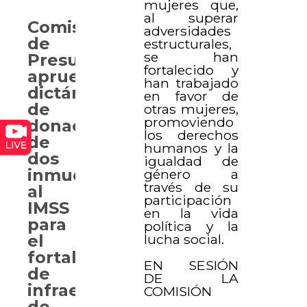
mujeres que,
al superar
Comisión
adversidades
de
estructurales,
se han
Presupuesto
fortalecido y
aprueba
han trabajado
dictámenes
en favor de
de
otras mujeres,
promoviendo
donación
los derechos
de
humanos y la
dos
igualdad de
inmuebles
género a
través de su
al
participación
IMSS
en la vida
para
política y la
lucha social.
el
fortalecimiento
EN SESIÓN
de
DE LA
infraestructura
COMISIÓN
de