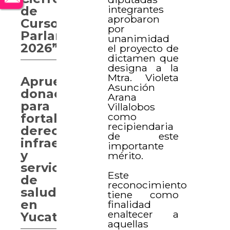
integrantes
de
aprobaron
Curso
por
Parlamentario
unanimidad
2026”
el proyecto de
dictamen que
designa a la
Mtra. Violeta
Aprueban
Asunción
donaciones
Arana
para
Villalobos
como
fortalecer
recipiendaria
derechos,
de este
infraestructura
importante
y
mérito.
servicios
Este
de
reconocimiento
salud
tiene como
en
finalidad
enaltecer a
Yucatán
aquellas