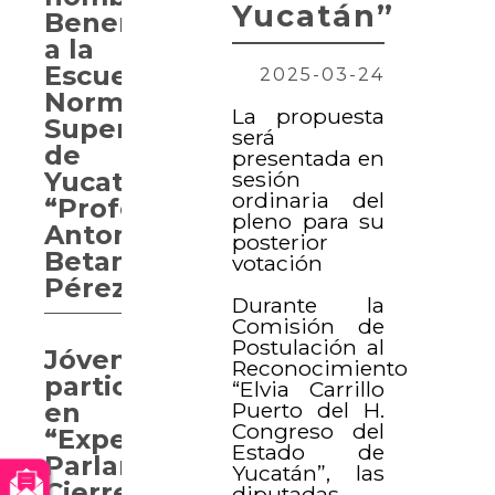
Yucatán”
Benemérita
a la
Escuela
2025-03-24
Normal
La propuesta
Superior
será
de
presentada en
sesión
Yucatán
ordinaria del
“Profesor
pleno para su
Antonio
posterior
Betancourt
votación
Pérez”
Durante la
Comisión de
Postulación al
Jóvenes
Reconocimiento
participan
“Elvia Carrillo
Puerto del H.
en
Congreso del
“Experiencia
Estado de
Parlamentaria.
Yucatán”, las
Cierre
diputadas