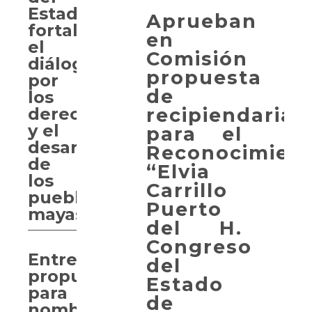
Estado
Aprueban
fortalece
en
el
Comisión
diálogo
propuesta
por
de
los
recipiendaria
derechos
y el
para el
desarrollo
Reconocimien
de
“Elvia
los
Carrillo
pueblos
Puerto
mayas
del H.
Congreso
Entregan
del
propuesta
Estado
para
de
nombrar