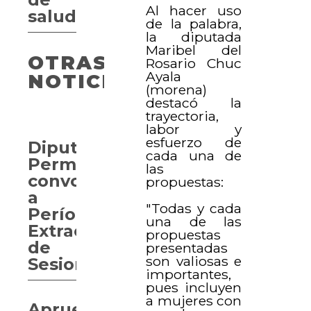
Al hacer uso
salud
de la palabra,
la diputada
Maribel del
OTRAS
Rosario Chuc
Ayala
NOTICIAS
(morena)
destacó la
trayectoria,
labor y
esfuerzo de
Diputación
cada una de
Permanente
las
convoca
propuestas:
a
"Todas y cada
Período
una de las
Extraordinario
propuestas
de
presentadas
son valiosas e
Sesiones
importantes,
pues incluyen
a mujeres con
Aprueban