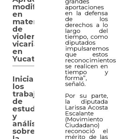
grandes
modificaciones
aportaciones
en la defensa
en
de los
materia
derechos a lo
de
largo del
violencia
tiempo, como
diputados
vicaria
impulsaremos
en
que estos
Yucatán
reconocimientos
se realicen en
tiempo y
forma”,
Inician
señaló.
los
trabajos
Por su parte,
de
la diputada
Larissa Acosta
estudio
Escalante
y
(Movimiento
análisis
Ciudadano)
sobre
reconoció el
mérito de las
la