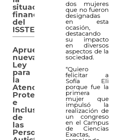
dos mujeres
situación
que no fueron
financiera
designadas
del
en esta
ocasión,
ISSTEY
destacando
su impacto
en diversos
Aprueban
aspectos de la
nueva
sociedad.
Ley
“Quiero
para
felicitar a
la
Sofía Eli
Atención,
porque fue la
primera
Protección
mujer que
e
impulsó la
Inclusión
realización de
un congreso
de
en el Campus
las
de Ciencias
Personas
Exactas,
Autistas