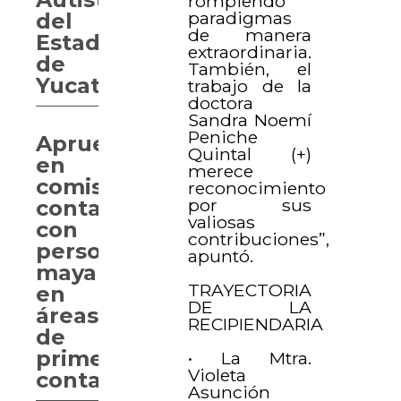
rompiendo
paradigmas
del
de manera
Estado
extraordinaria.
de
También, el
Yucatán
trabajo de la
doctora
Sandra Noemí
Peniche
Aprueban
Quintal (+)
en
merece
comisión
reconocimiento
por sus
contar
valiosas
con
contribuciones”,
personal
apuntó.
mayahablante
TRAYECTORIA
en
DE LA
áreas
RECIPIENDARIA
de
primer
• La Mtra.
Violeta
contacto
Asunción