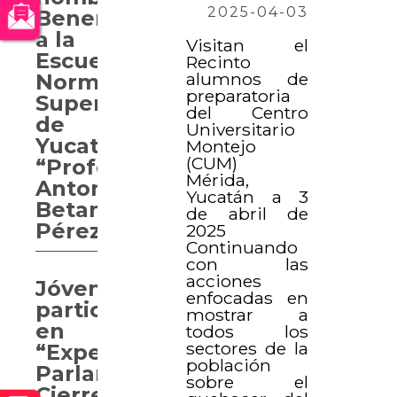
2025-04-03
Benemérita
a la
Visitan el
Escuela
Recinto
alumnos de
Normal
preparatoria
Superior
del Centro
de
Universitario
Yucatán
Montejo
(CUM)
“Profesor
Mérida,
Antonio
Yucatán a 3
Betancourt
de abril de
Pérez”
2025
Continuando
con las
acciones
Jóvenes
enfocadas en
participan
mostrar a
en
todos los
sectores de la
“Experiencia
población
Parlamentaria.
sobre el
Cierre