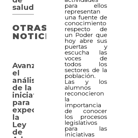
para ellos
salud
representan
una fuente de
conocimiento
OTRAS
respecto de
un Poder que
NOTICIAS
hoy abre sus
puertas y
escucha las
voces de
todos los
Avanzan
sectores de la
el
población.
análisis
Las y los
de la
alumnos
reconocieron
iniciativa
la
para
importancia
expedir
de conocer
la
los procesos
legislativos
Ley
para las
de
iniciativas