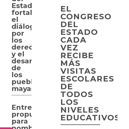
Estado
EL
fortalece
CONGRESO
el
DEL
diálogo
ESTADO
por
CADA
los
VEZ
derechos
y el
RECIBE
desarrollo
MÁS
de
VISITAS
los
ESCOLARES
pueblos
DE
mayas
TODOS
LOS
Entregan
NIVELES
propuesta
EDUCATIVOS
para
nombrar