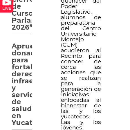
quehacer del
de
Poder
Legislativo,
Curso
alumnos de
Parlamentario
preparatoria
2026”
del Centro
Universitario
Montejo
(CUM)
Aprueban
acudieron al
donaciones
Recinto para
para
conocer de
fortalecer
cerca las
acciones que
derechos,
se realizan
infraestructura
para la
y
generación de
servicios
iniciativas
enfocadas al
de
bienestar de
salud
las y los
en
yucatecos.
Las y los
Yucatán
jóvenes