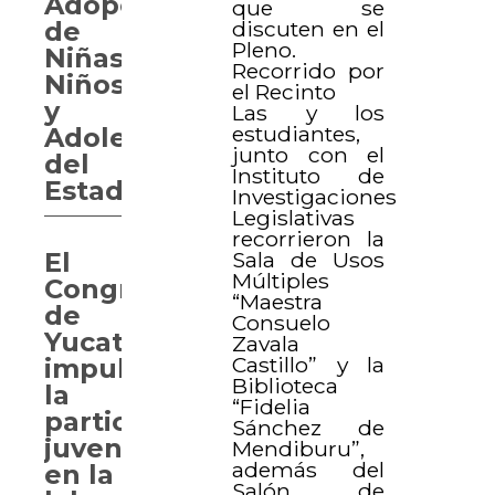
Adopciones
que se
discuten en el
de
Pleno.
Niñas,
Recorrido por
Niños
el Recinto
y
Las y los
estudiantes,
Adolescentes
junto con el
del
Instituto de
Estado
Investigaciones
Legislativas
recorrieron la
Sala de Usos
El
Múltiples
Congreso
“Maestra
de
Consuelo
Yucatán
Zavala
Castillo” y la
impulsa
Biblioteca
la
“Fidelia
participación
Sánchez de
juvenil
Mendiburu”,
además del
en la
Salón de