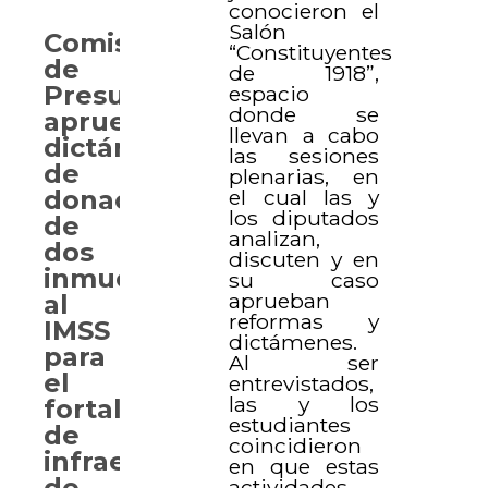
conocieron el
Salón
Comisión
“Constituyentes
de
de 1918”,
Presupuesto
espacio
donde se
aprueba
llevan a cabo
dictámenes
las sesiones
de
plenarias, en
el cual las y
donación
los diputados
de
analizan,
dos
discuten y en
inmuebles
su caso
aprueban
al
reformas y
IMSS
dictámenes.
para
Al ser
el
entrevistados,
las y los
fortalecimiento
estudiantes
de
coincidieron
infraestructura
en que estas
de
actividades