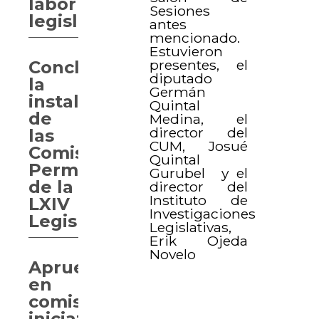
labor
Sesiones
legislativa
antes
mencionado.
Estuvieron
presentes, el
Concluye
diputado
la
Germán
instalación
Quintal
de
Medina, el
director del
las
CUM, Josué
Comisiones
Quintal
Permanentes
Gurubel y el
de la
director del
Instituto de
LXIV
Investigaciones
Legislatura
Legislativas,
Erik Ojeda
Novelo
Aprueban
en
comisión
iniciativa