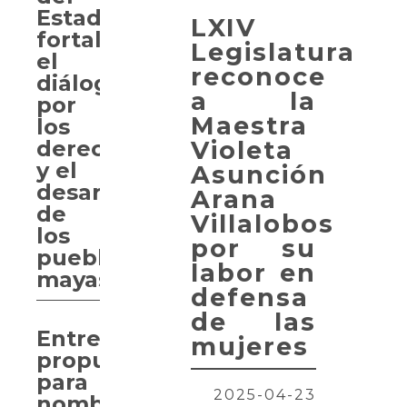
Estado
LXIV
fortalece
Legislatura
el
reconoce
diálogo
a la
por
Maestra
los
Violeta
derechos
y el
Asunción
desarrollo
Arana
de
Villalobos
los
por su
pueblos
labor en
mayas
defensa
de las
Entregan
mujeres
propuesta
para
2025-04-23
nombrar