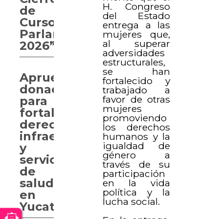
H. Congreso
de
del Estado
Curso
entrega a las
Parlamentario
mujeres que,
al superar
2026”
adversidades
estructurales,
se han
Aprueban
fortalecido y
donaciones
trabajado a
favor de otras
para
mujeres
fortalecer
promoviendo
derechos,
los derechos
infraestructura
humanos y la
igualdad de
y
género a
servicios
través de su
de
participación
salud
en la vida
política y la
en
lucha social.
Yucatán