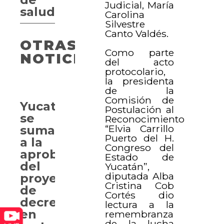
Judicial, María
salud
Carolina
Silvestre
Canto Valdés.
OTRAS
Como parte
NOTICIAS
del acto
protocolario,
la presidenta
de la
Comisión de
Yucatán
Postulación al
se
Reconocimiento
“Elvia Carrillo
suma
Puerto del H.
a la
Congreso del
aprobación
Estado de
del
Yucatán”,
diputada Alba
proyecto
Cristina Cob
de
Cortés dio
decreto
lectura a la
en
remembranza
de la lucha