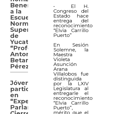
Benemérita
• El H.
a la
Congreso del
Estado hace
Escuela
entrega del
Normal
reconocimiento
Superior
“Elvia Carrillo
Puerto”
de
Yucatán
En Sesión
“Profesor
Solemne, la
Antonio
Maestra
Violeta
Betancourt
Asunción
Pérez”
Arana
Villalobos fue
distinguida
Jóvenes
por la LXIV
Legislatura al
participan
entregarle el
en
reconocimiento
“Experiencia
“Elvia Carrillo
Parlamentaria.
Puerto”,
mérito que el
Cierre