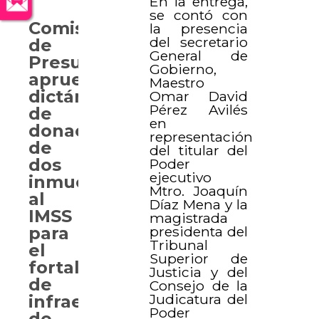
En la entrega,
se contó con
Comisión
la presencia
del secretario
de
General de
Presupuesto
Gobierno,
aprueba
Maestro
dictámenes
Omar David
Pérez Avilés
de
en
donación
representación
de
del titular del
dos
Poder
ejecutivo
inmuebles
Mtro. Joaquín
al
Díaz Mena y la
IMSS
magistrada
presidenta del
para
Tribunal
el
Superior de
fortalecimiento
Justicia y del
de
Consejo de la
Judicatura del
infraestructura
Poder
de