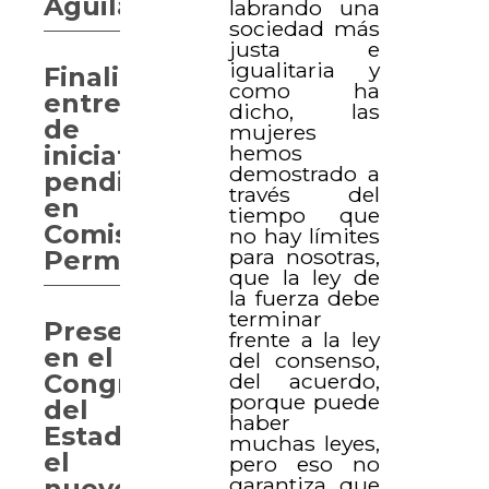
Aguilar”
labrando una
sociedad más
justa e
igualitaria y
Finalizan
como ha
entrega
dicho, las
de
mujeres
hemos
iniciativas
demostrado a
pendientes
través del
en
tiempo que
Comisiones
no hay límites
para nosotras,
Permanentes
que la ley de
la fuerza debe
terminar
Presentan
frente a la ley
en el
del consenso,
del acuerdo,
Congreso
porque puede
del
haber
Estado
muchas leyes,
el
pero eso no
garantiza que
nuevo