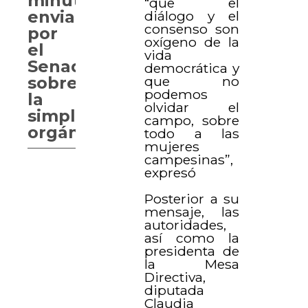
minuta
“que el
enviada
diálogo y el
consenso son
por
oxígeno de la
el
vida
Senado
democrática y
que no
sobre
podemos
la
olvidar el
simplificación
campo, sobre
orgánica
todo a las
mujeres
campesinas”,
expresó
Posterior a su
mensaje, las
autoridades,
así como la
presidenta de
la Mesa
Directiva,
diputada
Claudia