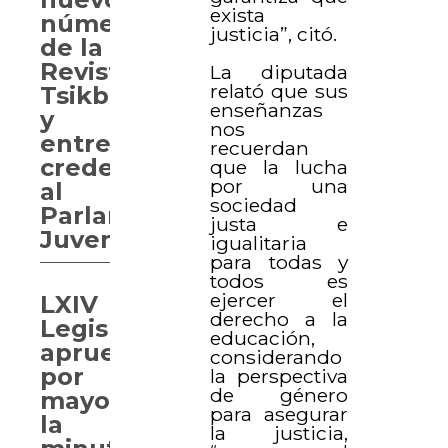
exista
número
justicia”, citó.
de la
Revista
La diputada
relató que sus
Tsikbal
enseñanzas
y
nos
entregan
recuerdan
credenciales
que la lucha
por una
al
sociedad
Parlamento
justa e
Juvenil
igualitaria
para todas y
todos es
ejercer el
LXIV
derecho a la
Legislatura
educación,
aprueba
considerando
por
la perspectiva
de género
mayoría
para asegurar
la
la justicia,