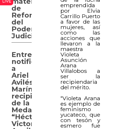
materia
emprendida
de
por Elvia
Reforma
Carrillo Puerto
del
a favor de las
mujeres, así
Poder
como las
Judicial
acciones que
llevaron a la
maestra
Entregan
Violeta
Asunción
notificación
Arana
a
Villalobos a
Ariel
ser la
Avilés
recipiendaria
del mérito.
Marín,
recipiendario
“Violeta Arana
de la
es ejemplo de
feminismo
Medalla
yucateco, que
“Héctor
con tesón y
Victoria
esmero fue