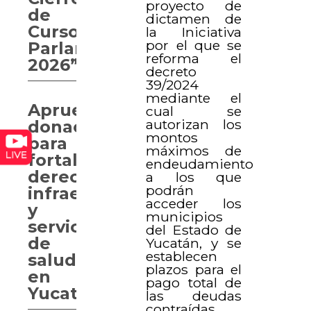
proyecto de
de
dictamen de
Curso
la Iniciativa
por el que se
Parlamentario
reforma el
2026”
decreto
39/2024
mediante el
Aprueban
cual se
autorizan los
donaciones
montos
para
máximos de
fortalecer
endeudamiento
derechos,
a los que
podrán
infraestructura
acceder los
y
municipios
servicios
del Estado de
de
Yucatán, y se
establecen
salud
plazos para el
en
pago total de
Yucatán
las deudas
contraídas