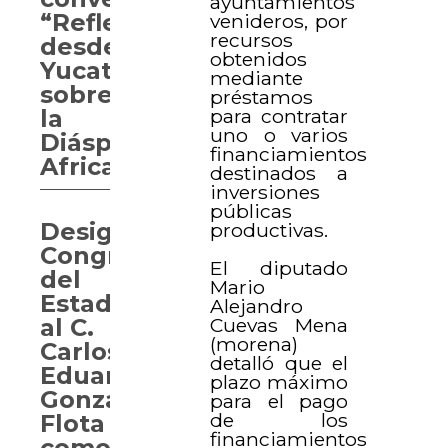
ayuntamientos
“Reflexiones
venideros, por
recursos
desde
obtenidos
Yucatán
mediante
sobre
préstamos
para contratar
la
uno o varios
Diáspora
financiamientos
Africana”
destinados a
inversiones
públicas
Designa
productivas.
Congreso
El diputado
del
Mario
Estado
Alejandro
Cuevas Mena
al C.
(morena)
Carlos
detalló que el
Eduardo
plazo máximo
González
para el pago
de los
Flota
financiamientos
como