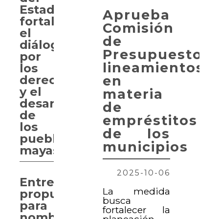
Estado
Aprueba
fortalece
Comisión
el
de
diálogo
Presupuesto,
por
lineamientos
los
en
derechos
y el
materia
desarrollo
de
de
empréstitos
los
de los
pueblos
municipios
mayas
2025-10-06
Entregan
La medida
propuesta
busca
para
fortalecer la
nombrar
planeación