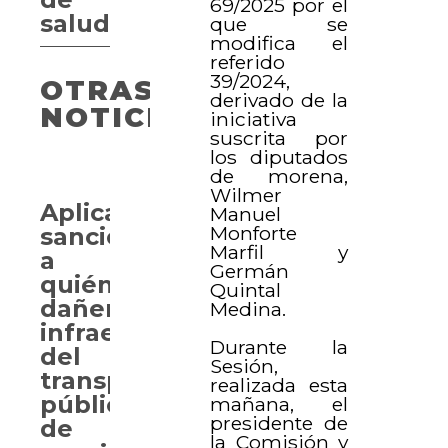
69/2025 por el
salud
que se
modifica el
referido
39/2024,
OTRAS
derivado de la
NOTICIAS
iniciativa
suscrita por
los diputados
de morena,
Wilmer
Aplicarán
Manuel
Monforte
sanciones
Marfil y
a
Germán
quiénes
Quintal
dañen
Medina.
infraestructura
Durante la
del
Sesión,
transporte
realizada esta
público
mañana, el
presidente de
de
la Comisión y