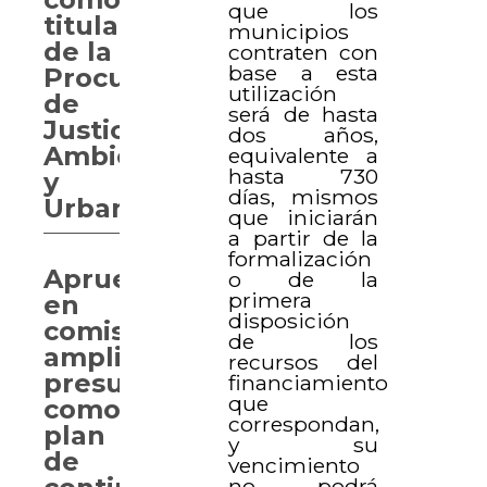
que los
titular
municipios
de la
contraten con
base a esta
Procuraduría
utilización
de
será de hasta
Justicia
dos años,
Ambiental
equivalente a
hasta 730
y
días, mismos
Urbana
que iniciarán
a partir de la
formalización
Aprueban
o de la
primera
en
disposición
comisión
de los
ampliación
recursos del
presupuestal
financiamiento
que
como
correspondan,
plan
y su
de
vencimiento
no podrá