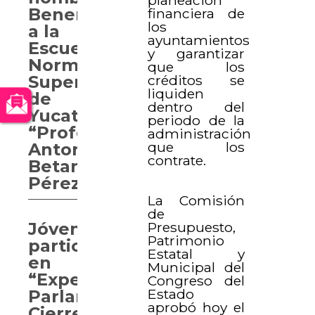
Benemérita
financiera de
los
a la
ayuntamientos
Escuela
y garantizar
Normal
que los
créditos se
Superior
liquiden
de
dentro del
Yucatán
periodo de la
“Profesor
administración
que los
Antonio
contrate.
Betancourt
Pérez”
La Comisión
de
Presupuesto,
Jóvenes
Patrimonio
participan
Estatal y
en
Municipal del
“Experiencia
Congreso del
Estado
Parlamentaria.
aprobó hoy el
Cierre