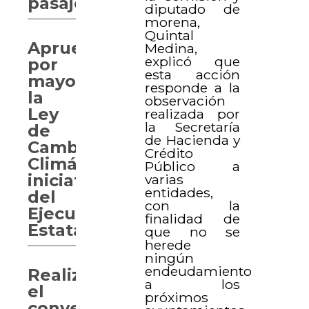
pasajeros
diputado de
morena,
Quintal
Aprueban
Medina,
explicó que
por
esta acción
mayoría
responde a la
la
observación
Ley
realizada por
la Secretaría
de
de Hacienda y
Cambio
Crédito
Climático,
Público a
iniciativa
varias
entidades,
del
con la
Ejecutivo
finalidad de
Estatal
que no se
herede
ningún
endeudamiento
Realizan
a los
el
próximos
conversatorio