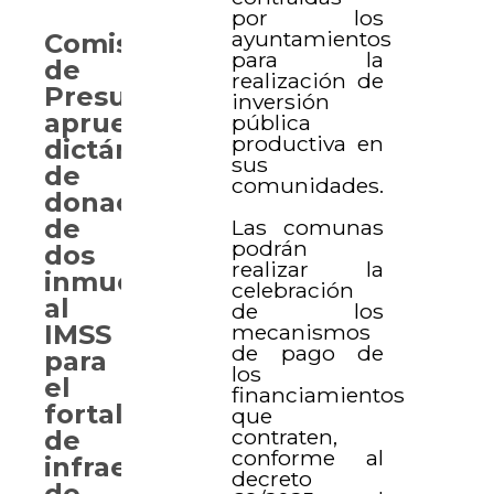
por los
ayuntamientos
Comisión
para la
de
realización de
Presupuesto
inversión
aprueba
pública
productiva en
dictámenes
sus
de
comunidades.
donación
de
Las comunas
podrán
dos
realizar la
inmuebles
celebración
al
de los
mecanismos
IMSS
de pago de
para
los
el
financiamientos
fortalecimiento
que
contraten,
de
conforme al
infraestructura
decreto
de