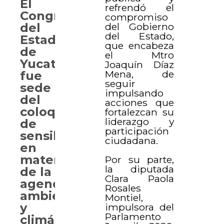
El
refrendó el
Congreso
compromiso
del Gobierno
del
del Estado,
Estado
que encabeza
de
el Mtro
Yucatán
Joaquín Díaz
Mena, de
fue
seguir
sede
impulsando
del
acciones que
coloquio
fortalezcan su
liderazgo y
de
participación
sensibilización
ciudadana.
en
materia
Por su parte,
la diputada
de la
Clara Paola
agenda
Rosales
ambiental
Montiel,
y
impulsora del
Parlamento
climática