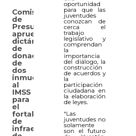
oportunidad
para que las
Comisión
juventudes
de
conozcan de
Presupuesto
cerca el
trabajo
aprueba
legislativo y
dictámenes
comprendan
de
la
donación
importancia
del diálogo, la
de
construcción
dos
de acuerdos y
inmuebles
la
al
participación
ciudadana en
IMSS
la elaboración
para
de leyes.
el
fortalecimiento
"Las
juventudes no
de
solamente
infraestructura
son el futuro
de