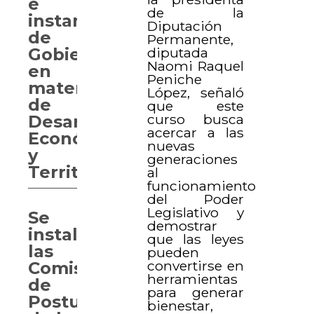
e
de la
instancias
Diputación
de
Permanente,
diputada
Gobierno
Naomi Raquel
en
Peniche
materia
López, señaló
de
que este
curso busca
Desarrollo
acercar a las
Económico
nuevas
y
generaciones
Territorial
al
funcionamiento
del Poder
Legislativo y
Se
demostrar
instalan
que las leyes
las
pueden
convertirse en
Comisiones
herramientas
de
para generar
Postulación
bienestar,