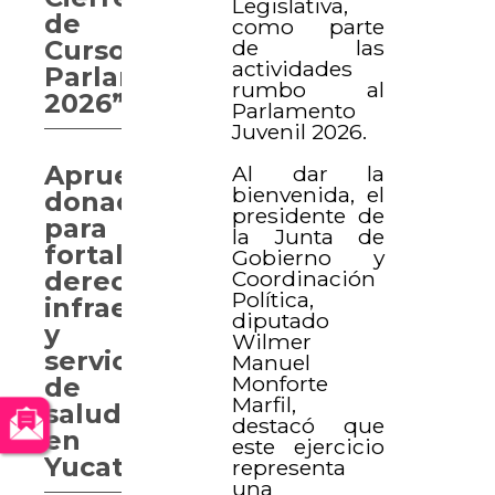
Legislativa,
de
como parte
de las
Curso
actividades
Parlamentario
rumbo al
2026”
Parlamento
Juvenil 2026.
Aprueban
Al dar la
bienvenida, el
donaciones
presidente de
para
la Junta de
fortalecer
Gobierno y
Coordinación
derechos,
Política,
infraestructura
diputado
y
Wilmer
servicios
Manuel
Monforte
de
Marfil,
salud
destacó que
en
este ejercicio
Yucatán
representa
una