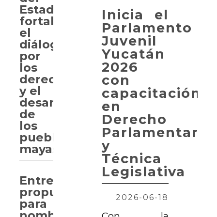
Estado
Inicia el
fortalece
Parlamento
el
Juvenil
diálogo
Yucatán
por
2026
los
con
derechos
y el
capacitación
desarrollo
en
de
Derecho
los
Parlamentario
pueblos
y
mayas
Técnica
Legislativa
Entregan
propuesta
2026-06-18
para
nombrar
Con la