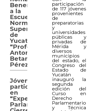
participación
Benemérita
de 117 jóvenes
a la
provenientes
Escuela
de
Normal
preparatorias
y
Superior
universidades
de
públicas y
Yucatán
privadas de
“Profesor
Mérida y
diversos
Antonio
municipios
Betancourt
del estado, el
Pérez”
Congreso del
Estado de
Yucatán
inauguró la
Jóvenes
segunda
participan
edición del
en
Curso en
“Experiencia
Derecho
Parlamentario
Parlamentaria.
y Técnica
Cierre