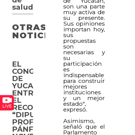
de Yucatán,
son una parte
salud
muy activa de
su presente.
Sus opiniones
OTRAS
importan hoy,
NOTICIAS
sus
propuestas
son
necesarias y
su
EL
participación
es
CONGRESO
indispensable
DE
para construir
YUCATÁN
mejores
instituciones
ENTREGA
y un mejor
EL
estado",
RECONOCIMIENTO
expresó.
“DIPUTADO
Asimismo,
PROFESOR
señaló que el
PÁNFILO
Parlamento