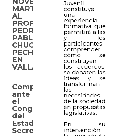
NOVELO
Juvenil
MARTÍN”
constituye
una
AL
experiencia
PROFESOR
formativa que
PEDRO
permitirá a las
PABLO
y los
participantes
CHUC
comprender
PECH
cómo se
EN
construyen
VALLADOLID
los acuerdos,
se debaten las
ideas y se
transforman
Comparecen
las
ante
necesidades
el
de la sociedad
en propuestas
Congreso
legislativas.
del
Estado
En su
Secretarías
intervención,
la presidenta