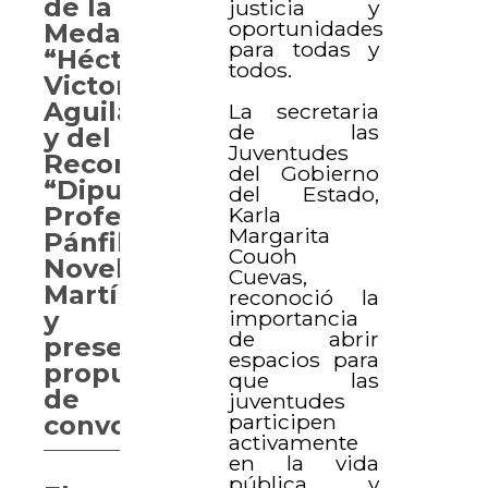
de la
justicia y
oportunidades
Medalla
para todas y
“Héctor
todos.
Victoria
Aguilar”
La secretaria
de las
y del
Juventudes
Reconocimiento
del Gobierno
“Diputado
del Estado,
Profesor
Karla
Margarita
Pánfilo
Couoh
Novelo
Cuevas,
Martín”
reconoció la
importancia
y
de abrir
presentan
espacios para
propuestas
que las
de
juventudes
participen
convocatoria
activamente
en la vida
pública y