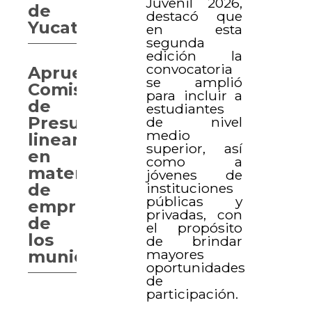
Juvenil 2026,
de
destacó que
Yucatán.
en esta
segunda
edición la
convocatoria
Aprueba
se amplió
Comisión
para incluir a
de
estudiantes
Presupuesto,
de nivel
medio
lineamientos
superior, así
en
como a
materia
jóvenes de
instituciones
de
públicas y
empréstitos
privadas, con
de
el propósito
los
de brindar
mayores
municipios
oportunidades
de
participación.