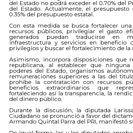
del Estado no podrá exceder el 0.70% del 
del Estado. Actualmente, el presupuesto d
0.35% del presupuesto estatal.
Con esta medida se busca fortalecer una
recursos públicos, privilegiar el gasto e
generados puedan traducirse en ma
infraestructura y servicios en beneficio
privilegios y buscar el fortalecimiento de l
Asimismo, incorpora disposiciones que re
republicana, al establecer que ninguna
poderes del Estado, organismos autónom
remuneraciones superiores a las del titul
prohíbe la contratación con recursos pú
beneficios extraordinarios que represe
fortaleciendo así la transparencia, la rend
del dinero público.
Durante la discusión, la diputada Laris
Ciudadano se pronunció a favor del dictam
Armando Quintal Parra del PRI, manifestó s
De igual forma, las y los diputados aprob