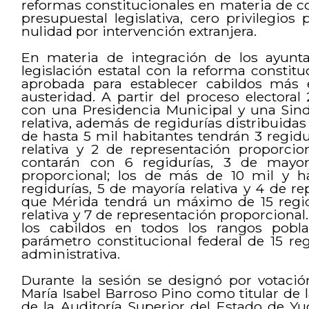
reformas constitucionales en materia de c
presupuestal legislativa, cero privilegios 
nulidad por intervención extranjera.
En materia de integración de los ayunt
legislación estatal con la reforma constitu
aprobada para establecer cabildos más e
austeridad. A partir del proceso electora
con una Presidencia Municipal y una Sind
relativa, además de regidurías distribuida
de hasta 5 mil habitantes tendrán 3 regidur
relativa y 2 de representación proporcio
contarán con 6 regidurías, 3 de mayorí
proporcional; los de más de 10 mil y h
regidurías, 5 de mayoría relativa y 4 de r
que Mérida tendrá un máximo de 15 regid
relativa y 7 de representación proporcional.
los cabildos en todos los rangos pobla
parámetro constitucional federal de 15 regi
administrativa.
Durante la sesión se designó por votació
María Isabel Barroso Pino como titular de 
de la Auditoría Superior del Estado de Yu