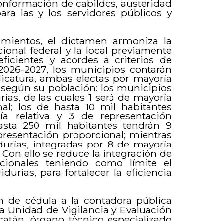
onformación de cabildos, austeridad
para las y los servidores públicos y
amientos, el dictamen armoniza la
cional federal y la local previamente
ficientes y acordes a criterios de
l 2026-2027, los municipios contarán
icatura, ambas electas por mayoría
s según su población: los municipios
ías, de las cuales 1 será de mayoría
nal; los de hasta 10 mil habitantes
a relativa y 3 de representación
asta 250 mil habitantes tendrán 9
epresentación proporcional; mientras
urías, integradas por 8 de mayoría
 Con ello se reduce la integración de
cionales teniendo como límite el
durías, para fortalecer la eficiencia
n de cédula a la contadora pública
la Unidad de Vigilancia y Evaluación
catán, órgano técnico especializado