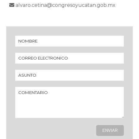
alvaro.cetina@congresoyucatan.gob.mx