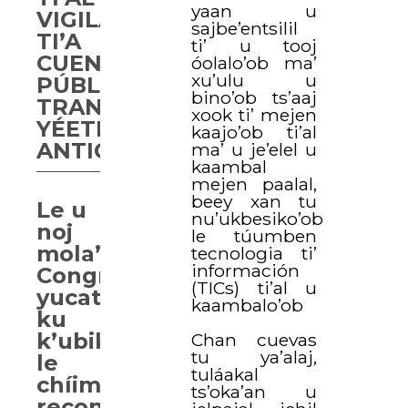
yaan u
VIGILANCIA
sajbe’entsilil
TI’A
ti’ u tooj
CUENTA
óolalo’ob ma’
xu’ulu u
PÚBLICA,
bino’ob ts’aaj
TRANSPARENCIA
xook ti’ mejen
YÉETEL
kaajo’ob ti’al
ANTICORRUPCIÓN
ma’ u je’elel u
kaambal
mejen paalal,
beey xan tu
Le u
nu’ukbesiko’ob
noj
le túumben
mola’ay
tecnologia ti’
información
Congresoi
(TICs) ti’al u
yucatan
kaambalo’ob
ku
k’ubik
Chan cuevas
tu ya’alaj,
le
tuláakal
chíimpolal
ts’oka’an u
reconocimiento