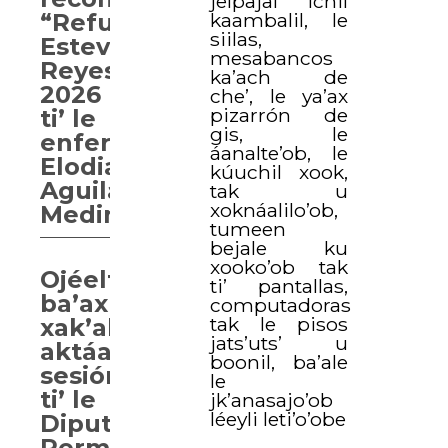
jelpajal ichil
kaambalil, le
“Refugio
siilas,
Esteves
mesabancos
Reyes”
ka’ach de
2026
che’, le ya’ax
pizarrón de
ti’ le
gis, le
enfermera
áanalte’ob, le
Elodia
kúuchil xook,
Aguilar
tak u
xoknáalilo’ob,
Medina
tumeen
bejale ku
xooko’ob tak
Ojéelt
ti’ pantallas,
ba’ax
computadoras
tak le pisos
xak’alta’ab
jats’uts’ u
aktáan
boonil, ba’ale
sesión
le
ti’ le
jk’anasajo’ob
léeyli leti’o’obe
Diputación
Permanente.