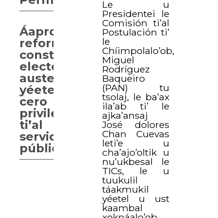
Le u
Presidentei le
Comisión ti’al
Áaprobaarta’ab
Postulación ti’
le
reforma
Chíimpolalo’ob,
constitucional
Miguel
electoral,
Rodríguez
austeridad
Baqueiro
(PAN) tu
yéetel
tsolaj, le ba’ax
cero
ila’ab ti’ le
privilegios
ajka’ansaj
ti’al
José dolores
Chan Cuevas
servidores
leti’e u
públicas.
cha’ajo’oltik u
nu’ukbesal le
TICs, le u
tuukulil
táakmukil
yéetel u ust
kaambal
xoknáalo’ob,