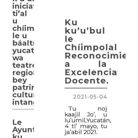
iniciativa
ti’al
u
Ku
chíimpolta’al
ku’u’bul
le u
le
báalts’aamil
Chíimpolal
yucatan
Reconocimien
wa
a la
teatreo
Excelencia
regional
Docente.
bey
patrimonio
cultural
2021-05-04
intangible
Tu noj
kaajil Jo’, u
lu’umil,Yucatán,
Le
4 ti’ mayo, tu
Ayuntamientos
ja’abil 2021.
ku