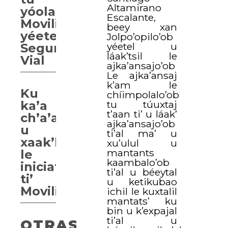
Altamirano
yóolal
Escalante,
Movilidad
beey xan
yéetel
Jolpo’opilo’ob
yéetel u
Seguridad
láak’tsil le
Vial
ajka’ansajo’ob
Le ajka’ansaj
k’am le
Ku
chíimpolalo’ob
tu túuxtaj
ka’a
t’aan ti’ u láak’
ch’a’ajo’olta’al
ajka’ansajo’ob
u
ti’al ma’ u
xaak’lil
xu’ulul u
mantants
le
kaambalo’ob
iniciativa
ti’al u béeytal
ti’
u ketikubao
Movilidad
ichil le kuxtalil
mantats’ ku
bin u k’expajal
ti’al u
OTRAS