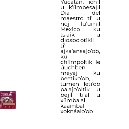
Yucatán, ichil
u k’íimbesajil
Dia del
maestro ti’ u
noj lu’umil
Mexico ku
ts’aik u
diosbo’otikil
ti’
ajka’ansajo’ob,
ku
chíimpoltik le
úuchben
meyaj ku
beetiko’ob,
tumen leti’ob
pa’ajo’oltik u
bejil ti’al u
xíimba’al
kaambal
xoknáalo’ob