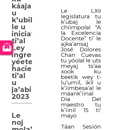
káajal
Le LXII
u
legislatura tu
k’ubiko’ob
k’ubaj le
le u
chíimpolal “A
la Excelencia
iniciativas
Docente” ti’ le
ti’al
ajka’ansaj
Ley
José Dolores
ingresos
Chan Cuevas
tu yóolal le uts
yéetel
meyaj ts’aa
hacienda
xook ku
ti’al
beetik wey t-
u
lu’umil, ikil u
k’iimbesa’al le
ja’abil
máank’iinal
2023
Dia Del
maestro tu
k’iinil 15 ti’
Le
mayo
noj
Táan Sesión
mola’ay