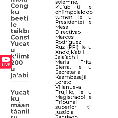
solemne,
Congreso
k’u’ub ti’ le
ku
chíimpolalo’ob
tumen le u
beetik
Presidentei le
le
Mesa
tsikbalil“El
Directivao
Constitucionalismo
Marcos
Rodríguez
Yucateco:ikil
Ruz (PRI), le u
u
Xno’ojk’abil
k’iimbesa’al
Jala’achil
María Fritz
200
Sierra, le u
u
Secretaria
ja’abil
Kaambesajil
Loreto
Villanueva
Yucatán
Trujillo, le u
Magistradoi le
ku
Tribunal
máan
superior ti’
táanil
justicia
Santiago
tu