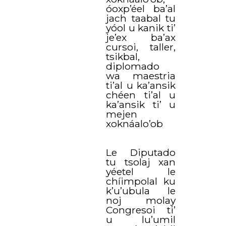
óoxp’éel ba’al
jach taabal tu
yóol u kanik ti’
je’ex ba’ax
cursoi, taller,
tsikbal,
diplomado
wa maestria
ti’al u ka’ansik
chéen ti’al u
ka’ansik ti’ u
mejen
xoknáalo’ob
Le Diputado
tu tsolaj xan
yéetel le
chíimpolal ku
k’u’ubula le
noj molay
Congresoi ti’
u lu’umil