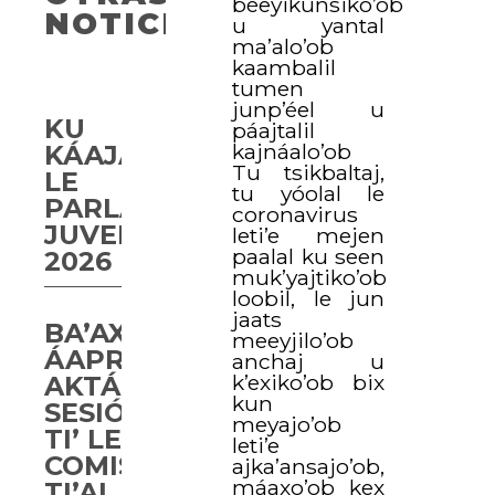
béeyikunsiko’ob
NOTICIAS
u yantal
ma’alo’ob
kaambalil
tumen
junp’éel u
KU
páajtalil
kajnáalo’ob
KÁAJAL
Tu tsikbaltaj,
LE
tu yóolal le
PARLAMENTO
coronavirus
JUVENIL
leti’e mejen
paalal ku seen
2026
muk’yajtiko’ob
loobil, le jun
jaats
BA’AX
meeyjilo’ob
ÁAPROBAARTA’AB
anchaj u
k’exiko’ob bix
AKTÁAN
kun
SESIÓN
meyajo’ob
TI’ LE
leti’e
COMISIÓN
ajka’ansajo’ob,
máaxo’ob kex
TI’AL