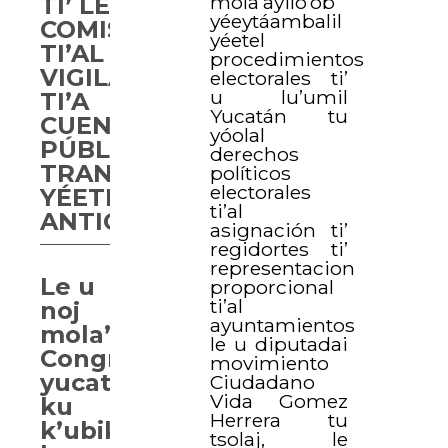
mola’ayilo’ob
TI’ LE
yéeytáambalil
COMISIÓN
yéetel
TI’AL
procedimientos
VIGILANCIA
electorales ti’
u lu’umil
TI’A
Yucatán tu
CUENTA
yóolal
PÚBLICA,
derechos
TRANSPARENCIA
políticos
electorales
YÉETEL
ti’al
ANTICORRUPCIÓN
asignación ti’
regidortes ti’
representacion
Le u
proporcional
ti’al
noj
ayuntamientos
mola’ay
le u diputadai
Congresoi
movimiento
yucatan
Ciudadano
Vida Gomez
ku
Herrera tu
k’ubik
tsolaj, le