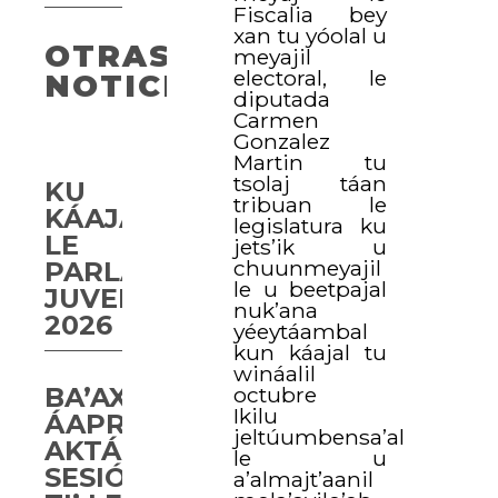
Fiscalia bey
xan tu yóolal u
OTRAS
meyajil
electoral, le
NOTICIAS
diputada
Carmen
Gonzalez
Martin tu
tsolaj táan
KU
tribuan le
KÁAJAL
legislatura ku
LE
jets’ik u
chuunmeyajil
PARLAMENTO
le u beetpajal
JUVENIL
nuk’ana
2026
yéeytáambal
kun káajal tu
wináalil
octubre
BA’AX
Ikilu
ÁAPROBAARTA’AB
jeltúumbensa’al
AKTÁAN
le u
SESIÓN
a’almajt’aanil