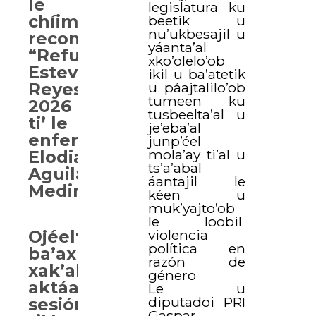
le
legislatura ku
chíimpolal
beetik u
nu’ukbesajil u
reconocimiento
yáanta’al
“Refugio
xko’olelo’ob
Esteves
ikil u ba’atetik
u páajtalilo’ob
Reyes”
tumeen ku
2026
tusbeelta’al u
ti’ le
je’eba’al
enfermera
junp’éel
mola’ay ti’al u
Elodia
ts’a’abal
Aguilar
áantajil le
Medina
kéen u
muk’yajto’ob
le loobil
violencia
Ojéelt
política en
ba’ax
razón de
xak’alta’ab
género
aktáan
Le u
diputadoi PRI
sesión
Gaspar