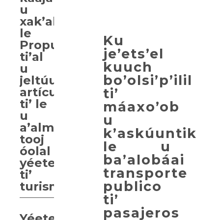
u
xak’alta’al
le
Ku
Propuesta
je’ets’el
ti’al
kuuch
u
bo’olsi’p’ilil
jeltúumbensa’al
artículos
ti’
ti’ le
máaxo’ob
u
u
a’almajt’aanil
k’askúuntik
tooj
le u
óolal
ba’alobáai
yéetel
transporte
ti’
publico
turismo.
ti’
pasajeros
Yéetel