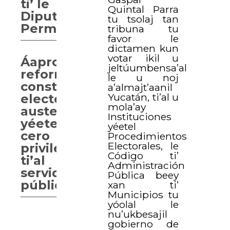
ti’ le
Quintal Parra
Diputación
tu tsolaj tan
Permanente.
tribuna tu
favor le
dictamen kun
votar ikil u
Áaprobaarta’ab
jeltúumbensa’al
reforma
le u noj
constitucional
a’almajt’aanil
Yucatán, ti’al u
electoral,
mola’ay
austeridad
Instituciones
yéetel
yéetel
cero
Procedimientos
Electorales, le
privilegios
Código ti’
ti’al
Administración
servidores
Pública beey
públicas.
xan ti’
Municipios tu
yóolal le
nu’ukbesajil
gobierno de