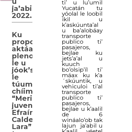
u
ti’ u lu’umil
ja’abil
Yucatán tu
yóolal le loobil
2022.
ikil u
k’askúunta’al
u ba’alobáay
Ku
transporte
propoberta’al
publico ti’
pasajeros,
aktáan
bejlae ku
pleno
jets’a’al u
le u
kuuch
jóok’sa’al
bo’olsip’íl ti’
máax ku k’a
le
´skúuntik, u
túumben
vehiculoi ti’al
chíimpolal
transporte
publico ti’
“Merito
pasajeros,
juvenil
bejlae u k’aalil
Efraín
de 6
Calderón
wináalo’ob tak
lajun ja’abil u
Lara”
k’aalil yéetel