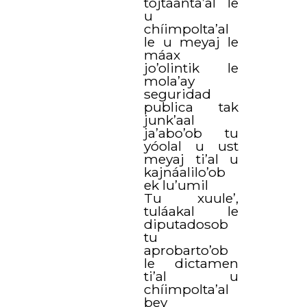
tojtáanta’al le
u
chíimpolta’al
le u meyaj le
máax
jo’olintik le
mola’ay
seguridad
publica tak
junk’aal
ja’abo’ob tu
yóolal u ust
meyaj ti’al u
kajnáalilo’ob
ek lu’umil
Tu xuule’,
tuláakal le
diputadosob
tu
aprobarto’ob
le dictamen
ti’al u
chíimpolta’al
bey