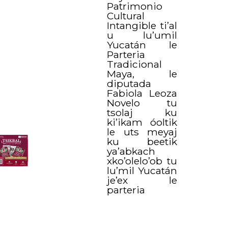
Patrimonio
Cultural
Intangible ti’al
u lu’umil
Yucatán le
Parteria
Tradicional
Maya, le
diputada
Fabiola Leoza
Novelo tu
tsolaj ku
ki’ikam óoltik
le uts meyaj
ku beetik
ya’abkach
xko’olelo’ob tu
lu’mil Yucatán
je’ex le
parteria