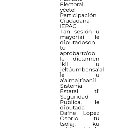
Electoral
yéetel
Participación
Ciudadana
IEPAC
Tan sesión u
mayoriai le
diputadoson
tu
aprobarto’ob
le dictamen
ikil u
jeltúumbensa’al
le u
a’almajt’aanil
Sistema
Estatal ti’
Seguridad
Publica, le
diputada
Dafne Lopez
Osorio tu
tsolaj, ku