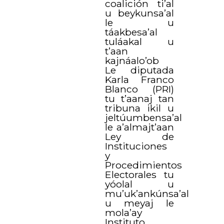
coalición ti’al
u beykunsa’al
le u
táakbesa’al
tuláakal u
t’aan
kajnáalo’ob
Le diputada
Karla Franco
Blanco (PRI)
tu t’aanaj tan
tribuna ikil u
jeltúumbensa’al
le a’almajt’aan
Ley de
Instituciones
y
Procedimientos
Electorales tu
yóolal u
mu’uk’ankúnsa’al
u meyaj le
mola’ay
Instituto