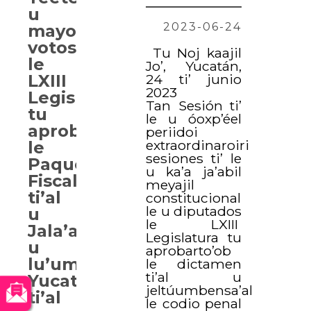
u
2023-06-24
mayoría
votos
Tu Noj kaajil
le
Jo’, Yucatán,
24 ti’ junio
LXIII
2023
Legislatura
Tan Sesión ti’
tu
le u óoxp’éel
aprobartaj
periidoi
extraordinaroiri
le
sesiones ti’ le
Paquete
u ka’a ja’abil
Fiscal
meyajil
ti’al
constitucional
le u diputados
u
le LXIII
Jala’achil
Legislatura tu
u
aprobarto’ob
lu’umil
le dictamen
ti’al u
Yucatán
jeltúumbensa’al
ti’al
le codio penal