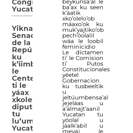
Congresoi
beykunsa’al le
ba’ax ku seen
Yucatán.
k’áatik
xko’olelo’ob
máaxo’ok ku
Yiknal
muk’yajtiko’ob
Senado
pech’óolalil
wáa le loobil
de la
feminicidio
República
Le dictamen
ku
ti’ le Comision
k’iimbesa’al
ti’ Putos
Constitucionales
le
yéetel
Centenario
Gobernacion
ti le
ku tusbeeltik
u
yáax
jeltúumbensa’al
xkolelo’ob
jejeláas u
diputadas
a’almajt’aanil
tu
Yucatan tu
yóolal u
lu’umil
jáalk’abil u
Yucatán
meyaj le