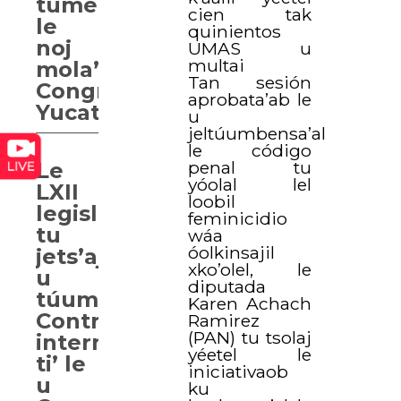
tumen
cien tak
le
quinientos
noj
UMAS u
multai
mola’ay
Tan sesión
Congreso
aprobata’ab le
Yucatán
u
jeltúumbensa’al
le código
penal tu
Le
yóolal lel
LXII
loobil
legislatura
feminicidio
tu
wáa
óolkinsajil
jets’aj
xko’olel, le
u
diputada
túumben
Karen Achach
Contralor
Ramirez
(PAN) tu tsolaj
interno
yéetel le
ti’ le
iniciativaob
u
ku