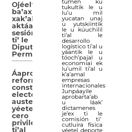
tumen ku
Ojéelt
tukultik le u
ba’ax
lu’u mil
xak’alta’ab
yucatan unaj
u yutskíintik
aktáan
le u kúuchilil
sesión
ti’al le
ti’ le
desarrollo
Diputación
logístico ti’al u
yáantik le u
Permanente.
tóoch’pajal u
economiai ek
lu’umil ti’al u
Áaprobaarta’ab
k’a’amal
reforma
empresas
internacionales
constitucional
Junpáayile
electoral,
aprobarta’ab
austeridad
u láak’
yéetel
dictamenes
je’ex ti le
cero
comisión ti’
privilegios
cutluira física
ti’al
yéetel deporte