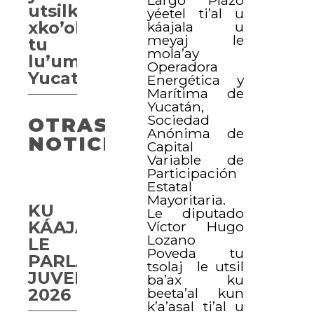
Largo Plazo
utsilkuxtal
yéetel ti’al u
xko’olelo’ob
káajala u
meyaj le
tu
mola’ay
lu’umil
Operadora
Yucatán
Energética y
Marítima de
Yucatán,
Sociedad
OTRAS
Anónima de
NOTICIAS
Capital
Variable de
Participación
Estatal
Mayoritaria.
KU
Le diputado
KÁAJAL
Víctor Hugo
Lozano
LE
Poveda tu
PARLAMENTO
tsolaj le utsil
JUVENIL
ba’ax ku
2026
beeta’al kun
k’a’asal ti’al u