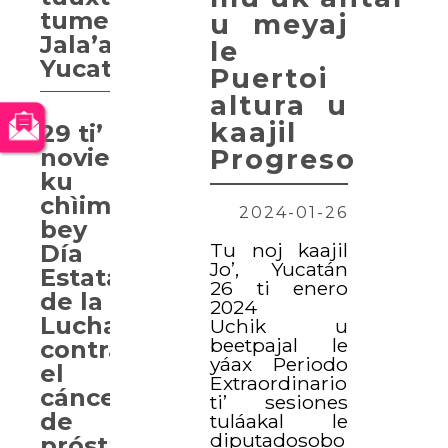
tumeen
u meyaj
Jala’achil
le
Yucatán.
Puertoi
altura u
kaajil
29 ti’
noviembre
Progreso
ku
chìimpolta’al
2024-01-26
bey
Tu noj kaajil
Día
Jo’, Yucatán
Estatal
26 ti enero
de la
2024
Lucha
Uchik u
beetpajal le
contra
yáax Periodo
el
Extraordinario
cáncer
ti’ sesiones
de
tuláakal le
diputadosobo
próstata