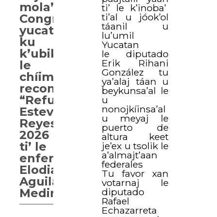
mola’ay
ti’ le k’inoba’
ti’al u jóok’ol
Congresoi
táanil u
yucatan
lu’umil
ku
Yucatan
k’ubik
le diputado
Erik Rihani
le
González tu
chíimpolal
ya’alaj táan u
reconocimiento
beykunsa’al le
“Refugio
u
nonojkíinsa’al
Esteves
u meyaj le
Reyes”
puerto de
2026
altura keet
ti’ le
je’ex u tsolik le
a’almajt’aan
enfermera
federales
Elodia
Tu favor xan
Aguilar
votarnaj le
Medina
diputado
Rafael
Echazarreta