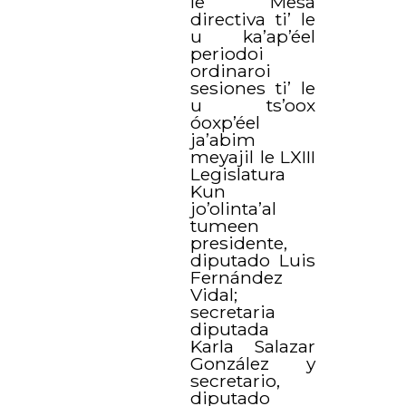
le Mesa
directiva ti’ le
u ka’ap’éel
periodoi
ordinaroi
sesiones ti’ le
u ts’oox
óoxp’éel
ja’abim
meyajil le LXIII
Legislatura
Kun
jo’olinta’al
tumeen
presidente,
diputado Luis
Fernández
Vidal;
secretaria
diputada
Karla Salazar
González y
secretario,
diputado