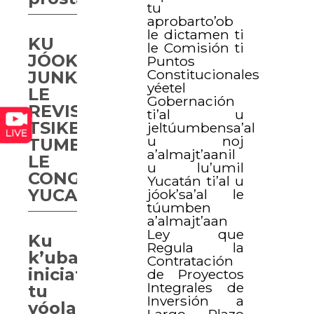
tu
aprobarto’ob
le dictamen ti
KU
le Comisión ti
JÓOK’SA’AL
Puntos
Constitucionales
JUNKA’ANTÉENIL
yéetel
LE
Gobernación
REVISTA
ti’al u
TSIKBAL
jeltúumbensa’al
u noj
TUMEEN
a’almajt’aanil
LE
u lu’umil
CONGRESOI
Yucatán ti’al u
YUCATÁN
jóok’sa’al le
túumben
a’almajt’aan
Ley que
Ku
Regula la
k’uba’al
Contratación
iniciativa
de Proyectos
Integrales de
tu
Inversión a
yóolal