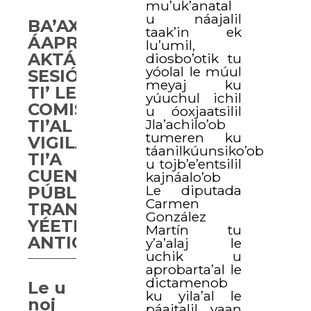
mu’uk’anatal
u náajalil
BA’AX
taak’in ek
ÁAPROBAARTA’AB
lu’umil,
AKTÁAN
diosbo’otik tu
yóolal le múul
SESIÓN
meyaj ku
TI’ LE
yúuchul ichil
COMISIÓN
u óoxjaatsilil
TI’AL
Jla’achilo’ob
tumeren ku
VIGILANCIA
táanilkúunsiko’ob
TI’A
u tojb’e’entsilil
CUENTA
kajnáalo’ob
Le diputada
PÚBLICA,
Carmen
TRANSPARENCIA
González
YÉETEL
Martín tu
ANTICORRUPCIÓN
y’a’alaj le
uchik u
aprobarta’al le
dictamenob
Le u
ku yila’al le
noj
páajtalil yaan