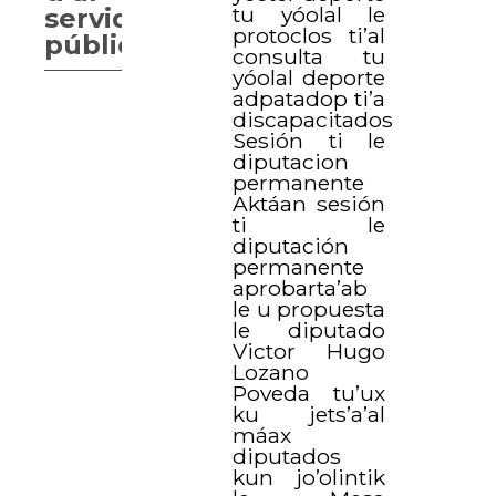
tu yóolal le
servidores
protoclos ti’al
públicas.
consulta tu
yóolal deporte
adpatadop ti’a
discapacitados
Sesión ti le
diputacion
permanente
Aktáan sesión
ti le
diputación
permanente
aprobarta’ab
le u propuesta
le diputado
Victor Hugo
Lozano
Poveda tu’ux
ku jets’a’al
máax
diputados
kun jo’olintik