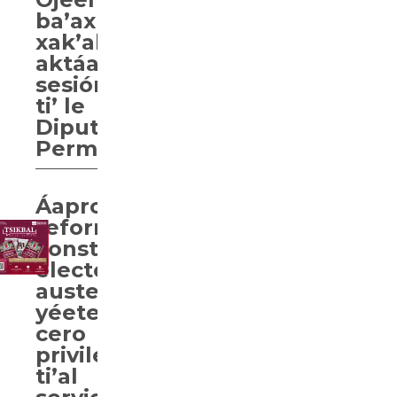
ba’ax
xak’alta’ab
aktáan
sesión
ti’ le
Diputación
Permanente.
Áaprobaarta’ab
reforma
constitucional
electoral,
austeridad
yéetel
cero
privilegios
ti’al