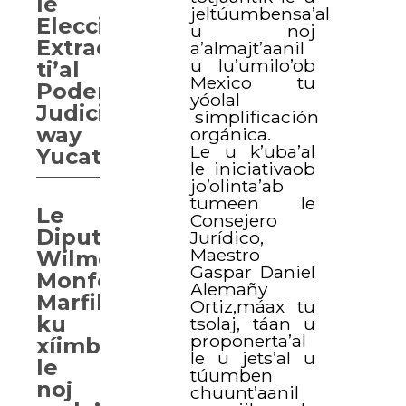
le
jeltúumbensa’al
Elección
u noj
Extraordinaria
a’almajt’aanil
u lu’umilo’ob
ti’al
Mexico tu
Poder
yóolal
Judicial
simplificación
way
orgánica.
Le u k’uba’al
Yucatán
le iniciativaob
jo’olinta’ab
tumeen le
Le
Consejero
Diputado
Jurídico,
Maestro
Wilmer
Gaspar Daniel
Monforte
Alemañy
Marfil
Ortiz,máax tu
ku
tsolaj, táan u
proponerta’al
xíimbaltik
le u jets’al u
le
túumben
noj
chuunt’aanil