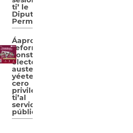
ti’ le
Diputación
Permanente.
Áaprobaarta’ab
reforma
constitucional
electoral,
austeridad
yéetel
cero
privilegios
ti’al
servidores
públicas.