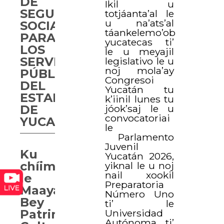
DE
Ikil u
SEGURIDAD
totjáanta’al le
u na’ats’al
SOCIAL
táankelemo’ob
PARA
yucatecas ti’
LOS
le u meyajil
SERVIDORES
legislativo le u
noj mola’ay
PÚBLICOS
Congresoi
DEL
Yucatán tu
ESTADO
k’iinil lunes tu
jóok’saj le u
DE
convocatoriai
YUCATÁN,
le
Parlamento
Juvenil
Ku
Yucatán 2026,
chíimpolta’al
yiknal le u noj
nail xookil
le
Preparatoria
Maayat’aan
Número Uno
Bey
ti’ le
Universidad
Patrimonio
Autónoma ti’