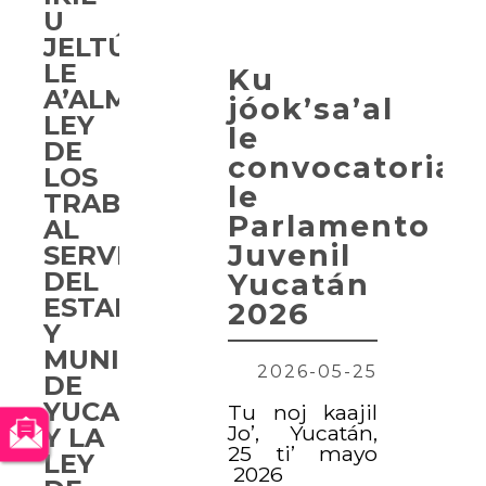
U
JELTÚUMBENSA’AL
LE
Ku
A’ALMAJT’AAN
jóok’sa’al
LEY
le
DE
convocatoriai
LOS
le
TRABAJADORES
Parlamento
AL
Juvenil
SERVICIO
DEL
Yucatán
ESTADO
2026
Y
MUNICIPIOS
2026-05-25
DE
YUCATÁN,
Tu noj kaajil
Jo’, Yucatán,
Y LA
25 ti’ mayo
LEY
2026