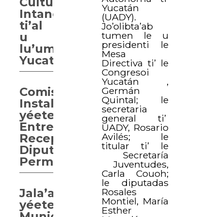
Cultural
Yucatán
Intangible
(UADY).
ti’al
Jo’olibta’ab
tumen le u
u
presidenti le
lu’umil
Mesa
Yucatán
Directiva ti’ le
Congresoi
Yucatán ,
Germán
Comisión
Quintal; le
Instaladora
secretaria
yéetel
general ti’
Entrega
UADY, Rosario
Avilés; le
Recepción,
titular ti’ le
Diputación
Secretaría
Permanente
Juventudes,
Carla Couoh;
le diputadas
Rosales
Jala’achil
Montiel, María
yéetel
Esther
Municipios