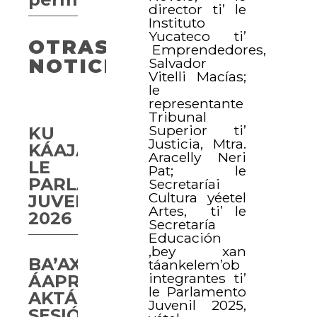
director ti’ le
Instituto
Yucateco ti’
OTRAS
Emprendedores,
Salvador
NOTICIAS
Vitelli Macías;
le
representante
Tribunal
Superior ti’
KU
Justicia, Mtra.
KÁAJAL
Aracelly Neri
LE
Pat; le
PARLAMENTO
Secretaríai
Cultura yéetel
JUVENIL
Artes, ti’ le
2026
Secretaría
Educación
,bey xan
BA’AX
táankelem’ob
integrantes ti’
ÁAPROBAARTA’AB
le Parlamento
AKTÁAN
Juvenil 2025,
SESIÓN