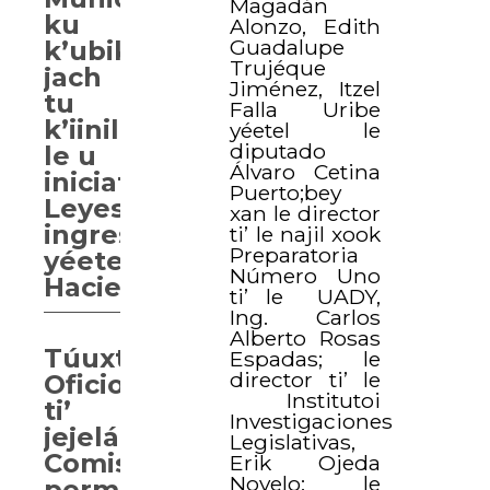
Magadán
ku
Alonzo, Edith
Guadalupe
k’ubiko’ob
Trujéque
jach
Jiménez, Itzel
tu
Falla Uribe
k’iinil
yéetel le
diputado
le u
Álvaro Cetina
iniciativasi
Puerto;bey
Leyes
xan le director
ingreso
ti’ le najil xook
Preparatoria
yéetel
Número Uno
Hacienda
ti’ le UADY,
Ing. Carlos
Alberto Rosas
Túuxta’ab
Espadas; le
director ti’ le
Oficios
Institutoi
ti’
Investigaciones
jejeláas
Legislativas,
Comisiones
Erik Ojeda
Novelo; le
permanentes