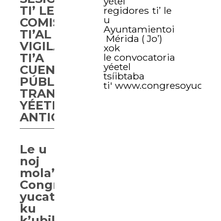
yétel
TI’ LE
regidores ti’ le
u
COMISIÓN
Ayuntamientoi
TI’AL
Mérida ( Jo’)
VIGILANCIA
xok
TI’A
le convocatoria
yéetel
CUENTA
tsíibtaba
PÚBLICA,
ti' www.congresoyuctan
TRANSPARENCIA
YÉETEL
ANTICORRUPCIÓN
Le u
noj
mola’ay
Congresoi
yucatan
ku
k’ubik