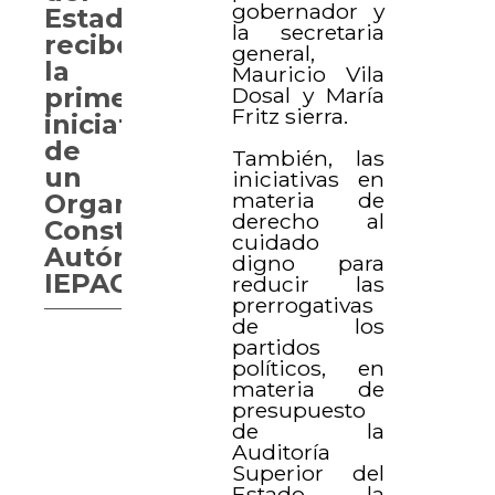
gobernador y
Estado
la secretaria
recibe
general,
la
Mauricio Vila
Dosal y María
primera
Fritz sierra.
iniciativa
de
También, las
un
iniciativas en
materia de
Organismo
derecho al
Constitucional
cuidado
Autónomo:
digno para
IEPAC
reducir las
prerrogativas
de los
partidos
políticos, en
materia de
presupuesto
de la
Auditoría
Superior del
Estado, la