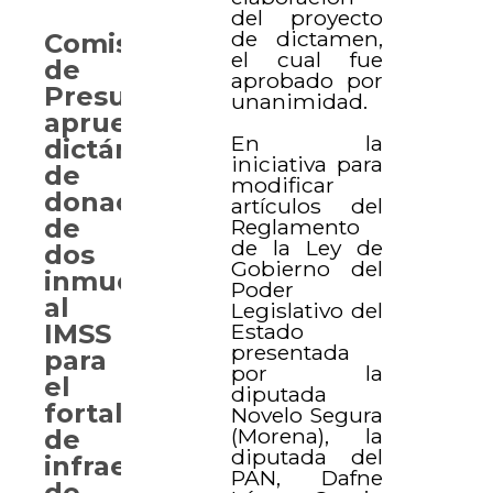
del proyecto
de dictamen,
Comisión
el cual fue
de
aprobado por
Presupuesto
unanimidad.
aprueba
En la
dictámenes
iniciativa para
de
modificar
donación
artículos del
de
Reglamento
de la Ley de
dos
Gobierno del
inmuebles
Poder
al
Legislativo del
Estado
IMSS
presentada
para
por la
el
diputada
fortalecimiento
Novelo Segura
(Morena), la
de
diputada del
infraestructura
PAN, Dafne
de