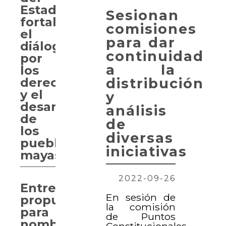
Estado
Sesionan
fortalece
comisiones
el
para dar
diálogo
continuidad
por
a la
los
distribución
derechos
y el
y
desarrollo
análisis
de
de
los
diversas
pueblos
iniciativas
mayas
2022-09-26
Entregan
En sesión de
propuesta
la comisión
para
de Puntos
nombrar
Constitucionales