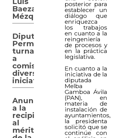
Luis
posterior para
Baeza
establecer un
Mézquita
diálogo que
enriquezca
los trabajos
en cuanto a la
Diputación
reingeniería
Permanente
de procesos y
turna
en la práctica
legislativa.
a
comisiones
En cuanto a la
diversas
iniciativa de la
iniciativas
diputada
Melba
Gamboa Ávila
(PAN), en
Anuncian
materia de
a la
instalación de
recipiendaria
ayuntamientos,
la presidenta
al
solicitó que se
mérito
continúe con
de la