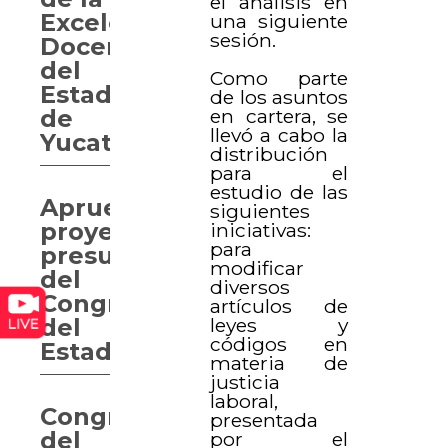
el análisis en
Excelencia
una siguiente
sesión.
Docente
del
Como parte
Estado
de los asuntos
en cartera, se
de
llevó a cabo la
Yucatán
distribución
para el
estudio de las
Aprueban
siguientes
proyecto
iniciativas:
para
presupuestal
modificar
del
diversos
Congreso
artículos de
leyes y
del
códigos en
Estado
materia de
justicia
laboral,
Congreso
presentada
del
por el