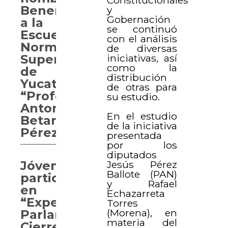
Benemérita
y
Gobernación
a la
se continuó
Escuela
con el análisis
Normal
de diversas
iniciativas, así
Superior
como la
de
distribución
Yucatán
de otras para
“Profesor
su estudio.
Antonio
En el estudio
Betancourt
de la iniciativa
Pérez”
presentada
por los
diputados
Jesús Pérez
Jóvenes
Ballote (PAN)
participan
y Rafael
en
Echazarreta
“Experiencia
Torres
(Morena), en
Parlamentaria.
materia del
Cierre