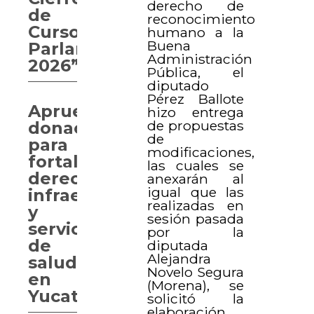
derecho de
de
reconocimiento
Curso
humano a la
Buena
Parlamentario
Administración
2026”
Pública, el
diputado
Pérez Ballote
Aprueban
hizo entrega
de propuestas
donaciones
de
para
modificaciones,
fortalecer
las cuales se
derechos,
anexarán al
igual que las
infraestructura
realizadas en
y
sesión pasada
servicios
por la
de
diputada
Alejandra
salud
Novelo Segura
en
(Morena), se
Yucatán
solicitó la
elaboración