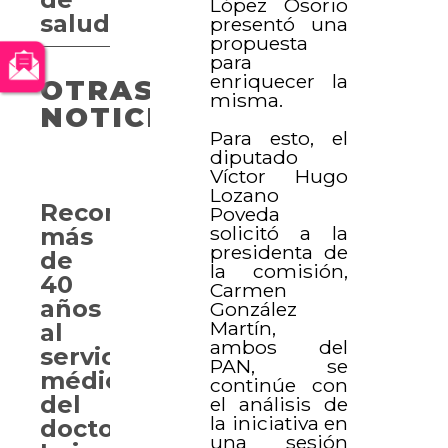
López Osorio
salud
presentó una
propuesta
para
enriquecer la
OTRAS
misma.
NOTICIAS
Para esto, el
diputado
Víctor Hugo
Lozano
Reconocen
Poveda
solicitó a la
más
presidenta de
de
la comisión,
40
Carmen
años
González
Martín,
al
ambos del
servicio
PAN, se
médico
continúe con
del
el análisis de
la iniciativa en
doctor
una sesión