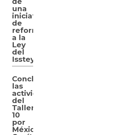
de
una
iniciativa
de
reforma
a la
Ley
del
Isstey
Concluyen
las
actividades
del
Taller
10
por
México