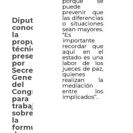
porque se
puede
prevenir que
las diferencias
Diputados
o situaciones
conocen
sean mayores.
la
“Es
importante
propuesta
recordar que
técnica,
aquí en el
presentada
estado es una
por
labor de los
jueces de paz,
Secretaría
quienes
General
realizan la
del
mediación
Congreso,
entre los
implicados”.
para
trabajar
sobre
la
formulación