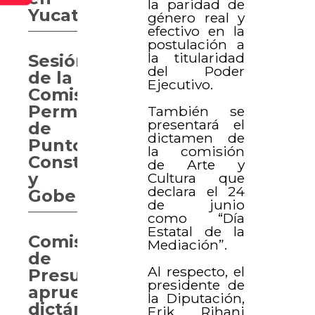
la paridad de
Yucatán
género real y
efectivo en la
postulación a
la titularidad
Sesión
del Poder
de la
Ejecutivo.
Comisión
Permanente
También se
presentará el
de
dictamen de
Puntos
la comisión
Constitucionales
de Arte y
y
Cultura que
declara el 24
Gobernación
de junio
como “Día
Estatal de la
Comisión
Mediación”.
de
Al respecto, el
Presupuesto
presidente de
aprueba
la Diputación,
dictámenes
Erik Rihani