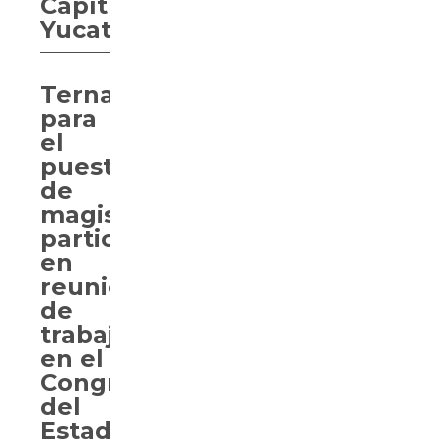
Capítulo
Yucatán
Ternas
para
el
puesto
de
magistrado
participarán
en
reunión
de
trabajo
en el
Congreso
del
Estado