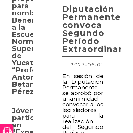
para
Diputación
nombrar
Permanente
Benemérita
convoca
a la
Segundo
Escuela
Período
Normal
Extraordinario
Superior
de
Yucatán
2023-06-01
“Profesor
En sesión de
Antonio
la Diputación
Betancourt
Permanente
Pérez”
se aprobó por
unanimidad
convocar a los
legisladores
Jóvenes
para la
participan
realización
en
del Segundo
“Experiencia
Período