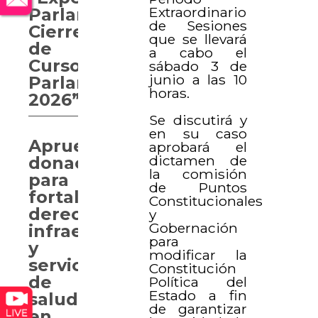
Extraordinario
Parlamentaria.
de Sesiones
Cierre
que se llevará
de
a cabo el
Curso
sábado 3 de
junio a las 10
Parlamentario
horas.
2026”
Se discutirá y
en su caso
Aprueban
aprobará el
dictamen de
donaciones
la comisión
para
de Puntos
fortalecer
Constitucionales
derechos,
y
Gobernación
infraestructura
para
y
modificar la
servicios
Constitución
de
Política del
Estado a fin
salud
de garantizar
en