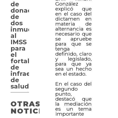
de
González
explicó que
donación
en el caso del
de
dictamen en
dos
materia de
alternancia es
inmuebles
necesario que
al
se apruebe
IMSS
para que se
para
tenga
definido, claro
el
y legislado,
fortalecimiento
para que ya
de
sea un hecho
infraestructura
en el estado.
de
En el caso del
salud
segundo
punto,
destacó que
OTRAS
la mediación
es un tema
NOTICIAS
importante