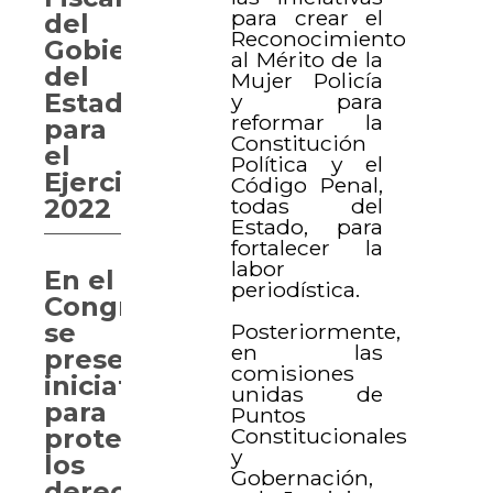
para crear el
del
Reconocimiento
Gobierno
al Mérito de la
del
Mujer Policía
Estado
y para
reformar la
para
Constitución
el
Política y el
Ejercicio
Código Penal,
todas del
2022
Estado, para
fortalecer la
labor
En el
periodística.
Congreso
se
Posteriormente,
en las
presenta
comisiones
iniciativa
unidas de
para
Puntos
Constitucionales
proteger
y
los
Gobernación,
derechos