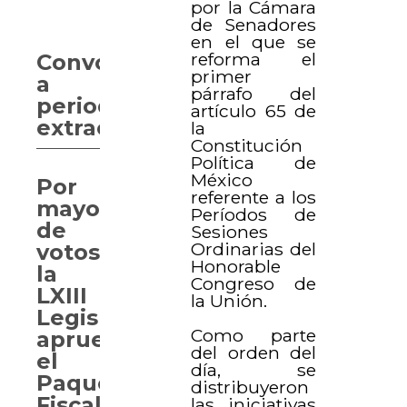
por la Cámara
de Senadores
en el que se
reforma el
Convocan
primer
a
párrafo del
periodo
artículo 65 de
extraordinario
la
Constitución
Política de
México
Por
referente a los
mayoría
Períodos de
de
Sesiones
Ordinarias del
votos,
Honorable
la
Congreso de
LXIII
la Unión.
Legislatura
Como parte
aprueba
del orden del
el
día, se
Paquete
distribuyeron
Fiscal
las iniciativas