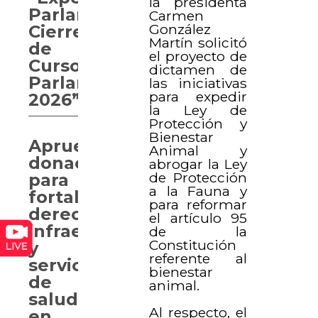
la presidenta
Parlamentaria.
Carmen
González
Cierre
Martín solicitó
de
el proyecto de
Curso
dictamen de
Parlamentario
las iniciativas
para expedir
2026”
la Ley de
Protección y
Bienestar
Aprueban
Animal y
donaciones
abrogar la Ley
de Protección
para
a la Fauna y
fortalecer
para reformar
derechos,
el artículo 95
infraestructura
de la
Constitución
y
referente al
servicios
bienestar
de
animal.
salud
Al respecto, el
en