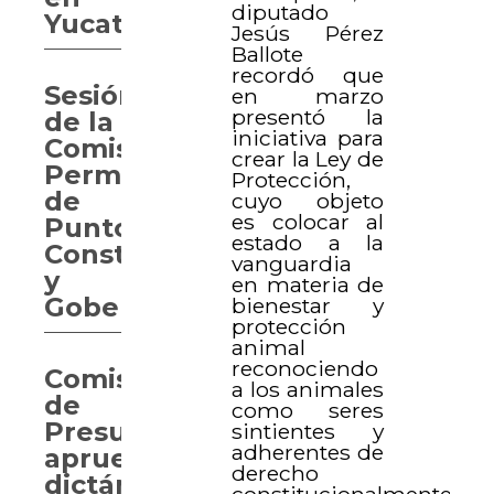
diputado
Yucatán
Jesús Pérez
Ballote
recordó que
Sesión
en marzo
presentó la
de la
iniciativa para
Comisión
crear la Ley de
Permanente
Protección,
de
cuyo objeto
es colocar al
Puntos
estado a la
Constitucionales
vanguardia
y
en materia de
Gobernación
bienestar y
protección
animal
reconociendo
Comisión
a los animales
de
como seres
Presupuesto
sintientes y
adherentes de
aprueba
derecho
dictámenes
constitucionalmente.