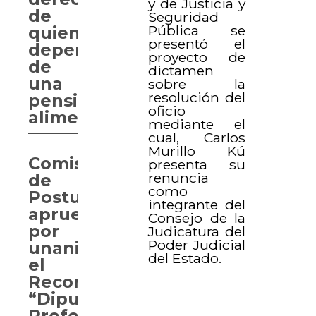
y de Justicia y
de
Seguridad
Pública se
quienes
presentó el
dependen
proyecto de
de
dictamen
una
sobre la
resolución del
pensión
oficio
alimenticia
mediante el
cual, Carlos
Murillo Kú
Comisión
presenta su
renuncia
de
como
Postulación
integrante del
aprueba
Consejo de la
por
Judicatura del
Poder Judicial
unanimidad
del Estado.
el
Reconocimiento
“Diputado
Profesor