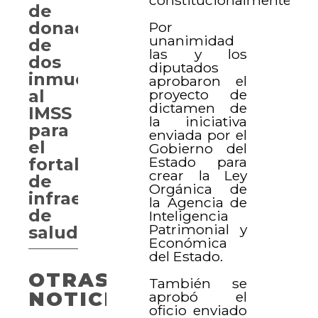
de
donación
Por
unanimidad
de
las y los
dos
diputados
inmuebles
aprobaron el
proyecto de
al
dictamen de
IMSS
la iniciativa
para
enviada por el
el
Gobierno del
Estado para
fortalecimiento
crear la Ley
de
Orgánica de
infraestructura
la Agencia de
de
Inteligencia
Patrimonial y
salud
Económica
del Estado.
OTRAS
También se
NOTICIAS
aprobó el
oficio enviado