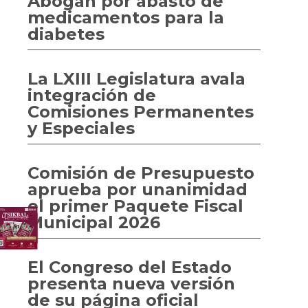
Abogan por abasto de
medicamentos para la
diabetes
La LXIII Legislatura avala
integración de
Comisiones Permanentes
y Especiales
Comisión de Presupuesto
aprueba por unanimidad
el primer Paquete Fiscal
Municipal 2026
El Congreso del Estado
presenta nueva versión
de su página oficial