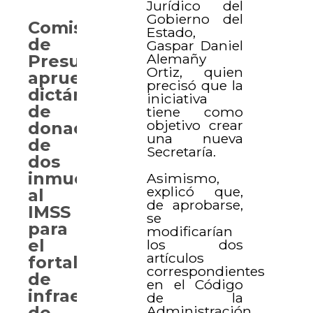
Jurídico del
Gobierno del
Comisión
Estado,
de
Gaspar Daniel
Alemañy
Presupuesto
Ortiz, quien
aprueba
precisó que la
dictámenes
iniciativa
de
tiene como
objetivo crear
donación
una nueva
de
Secretaría.
dos
inmuebles
Asimismo,
explicó que,
al
de aprobarse,
IMSS
se
para
modificarían
el
los dos
artículos
fortalecimiento
correspondientes
de
en el Código
infraestructura
de la
Administración
de