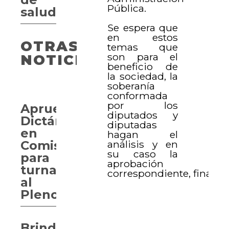
Pública.
salud
Se espera que
en estos
OTRAS
temas que
son para el
NOTICIAS
beneficio de
la sociedad, la
soberanía
conformada
por los
Aprueban
diputados y
Dictámenes
diputadas
en
hagan el
análisis y en
Comisión
su caso la
para
aprobación
turnar
correspondiente, finalizó
al
Pleno
Brindan