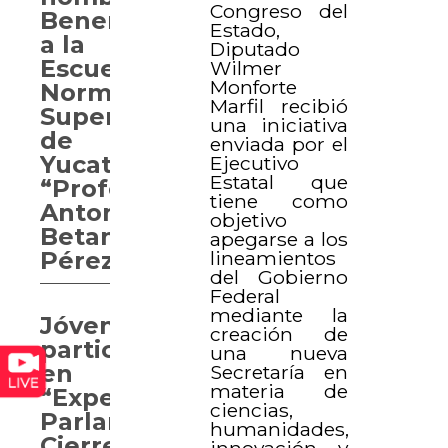
Congreso del
Benemérita
Estado,
a la
Diputado
Escuela
Wilmer
Monforte
Normal
Marfil recibió
Superior
una iniciativa
de
enviada por el
Yucatán
Ejecutivo
Estatal que
“Profesor
tiene como
Antonio
objetivo
Betancourt
apegarse a los
lineamientos
Pérez”
del Gobierno
Federal
mediante la
Jóvenes
creación de
participan
una nueva
en
Secretaría en
materia de
“Experiencia
ciencias,
Parlamentaria.
humanidades,
Cierre
innovación y