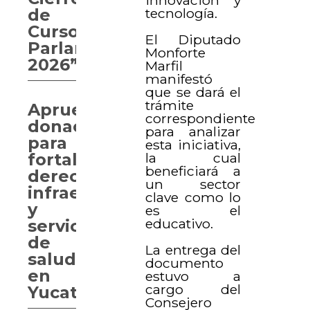
tecnología.
de
Curso
El Diputado
Parlamentario
Monforte
2026”
Marfil
manifestó
que se dará el
trámite
Aprueban
correspondiente
donaciones
para analizar
para
esta iniciativa,
la cual
fortalecer
beneficiará a
derechos,
un sector
infraestructura
clave como lo
y
es el
educativo.
servicios
de
La entrega del
salud
documento
en
estuvo a
cargo del
Yucatán
Consejero