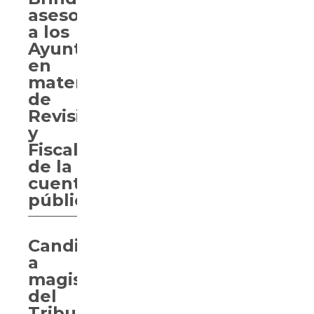
asesoría
a los
Ayuntamientos
en
materia
de
Revisión
y
Fiscalización
de la
cuenta
pública
Candidatos
a
magistrados
del
Tribunal