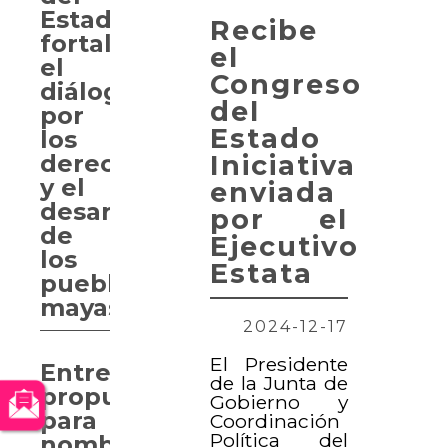
Estado
Recibe
fortalece
el
el
Congreso
diálogo
del
por
Estado
los
Iniciativa
derechos
y el
enviada
desarrollo
por el
de
Ejecutivo
los
Estata
pueblos
mayas
2024-12-17
El Presidente
Entregan
de la Junta de
propuesta
Gobierno y
para
Coordinación
Política del
nombrar