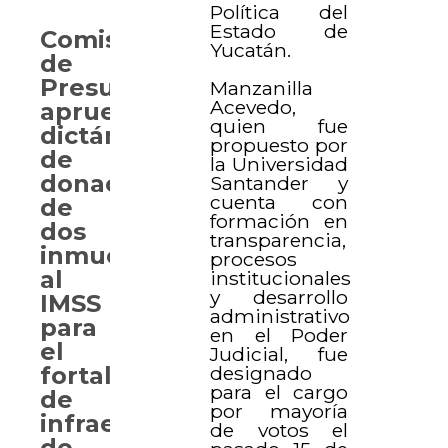
Política del
Estado de
Comisión
Yucatán.
de
Presupuesto
Manzanilla
Acevedo,
aprueba
quien fue
dictámenes
propuesto por
de
la Universidad
donación
Santander y
cuenta con
de
formación en
dos
transparencia,
inmuebles
procesos
al
institucionales
y desarrollo
IMSS
administrativo
para
en el Poder
el
Judicial, fue
designado
fortalecimiento
para el cargo
de
por mayoría
infraestructura
de votos el
de