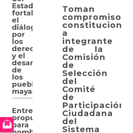
Estado
Toman
fortalece
compromiso
el
constitucional
diálogo
a
por
integrante
los
de la
derechos
y el
Comisión
desarrollo
de
de
Selección
los
del
pueblos
Comité
mayas
de
Participación
Entregan
Ciudadana
propuesta
del
para
Sistema
nombrar