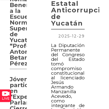
Estatal
Benemérita
Anticorrupció
a la
de
Escuela
Normal
Yucatán
Superior
de
2025-12-29
Yucatán
La Diputación
“Profesor
Permanente
Antonio
del Congreso
Betancourt
del Estado
Pérez”
tomó
compromiso
constitucional
al licenciado
Jóvenes
Jesús
participan
Armando
en
Manzanilla
Acevedo,
“Experiencia
como
Parlamentaria.
integrante de
Cierre