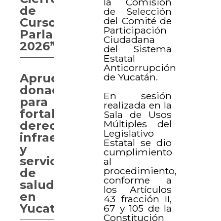
la Comisión
de
de Selección
del Comité de
Curso
Participación
Parlamentario
Ciudadana
2026”
del Sistema
Estatal
Anticorrupción
de Yucatán.
Aprueban
donaciones
En sesión
para
realizada en la
fortalecer
Sala de Usos
Múltiples del
derechos,
Legislativo
infraestructura
Estatal se dio
y
cumplimiento
servicios
al
procedimiento,
de
conforme a
salud
los Artículos
en
43 fracción II,
Yucatán
67 y 105 de la
Constitución