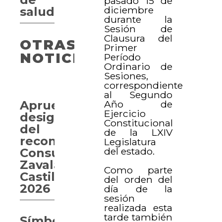
pasado 15 de
diciembre
salud
durante la
Sesión de
Clausura del
OTRAS
Primer
NOTICIAS
Período
Ordinario de
Sesiones,
correspondiente
al Segundo
Año de
Aprueban
Ejercicio
designación
Constitucional
del
de la LXIV
reconocimiento
Legislatura
del estado.
Consuelo
Zavala
Como parte
Castillo
del orden del
2026
día de la
sesión
realizada esta
tarde también
Símbolos