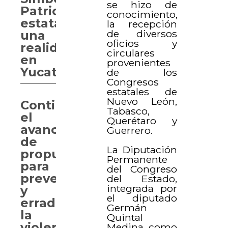
se hizo de
Patrios
conocimiento,
estatales,
la recepción
de diversos
una
oficios y
realidad
circulares
en
provenientes
Yucatán
de los
Congresos
estatales de
Nuevo León,
Continúa
Tabasco,
el
Querétaro y
avance
Guerrero.
de
La Diputación
propuestas
Permanente
para
del Congreso
prevenir
del Estado,
integrada por
y
el diputado
erradicar
Germán
la
Quintal
violencia
Medina como