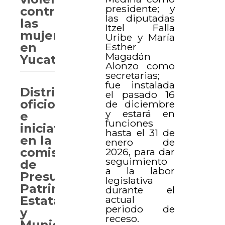
presidente; y
contra
las diputadas
las
Itzel Falla
mujeres
Uribe y María
en
Esther
Magadán
Yucatán
Alonzo como
secretarias;
fue instalada
Distribuyen
el pasado 16
oficios
de diciembre
y estará en
e
funciones
iniciativas
hasta el 31 de
en la
enero de
comisión
2026, para dar
seguimiento
de
a la labor
Presupuesto,
legislativa
Patrimonio
durante el
actual
Estatal
periodo de
y
receso.
Municipal