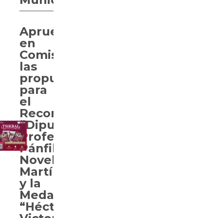
Aprueban
en
Comisiones
las
propuestas
para
el
Reconocimiento
“Diputado
Profesor
Pánfilo
Novelo
Martín”
y la
Medalla
“Héctor