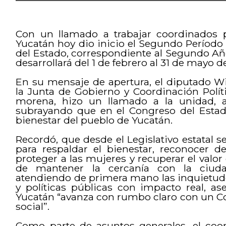
Con un llamado a trabajar coordinados p
Yucatán hoy dio inicio el Segundo Período
del Estado, correspondiente al Segundo Año
desarrollará del 1 de febrero al 31 de mayo d
En su mensaje de apertura, el diputado Wi
la Junta de Gobierno y Coordinación Polí
morena, hizo un llamado a la unidad, al
subrayando que en el Congreso del Estado
bienestar del pueblo de Yucatán.
Recordó, que desde el Legislativo estatal
para respaldar el bienestar, reconocer dere
proteger a las mujeres y recuperar el valo
de mantener la cercanía con la ciudada
atendiendo de primera mano las inquietudes
y políticas públicas con impacto real, a
Yucatán “avanza con rumbo claro con un Co
social”.
Como parte de asuntos generales, el coor