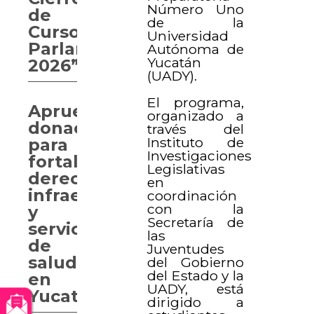
Número Uno
de
de la
Curso
Universidad
Parlamentario
Autónoma de
Yucatán
2026”
(UADY).
El programa,
Aprueban
organizado a
donaciones
través del
Instituto de
para
Investigaciones
fortalecer
Legislativas
derechos,
en
infraestructura
coordinación
con la
y
Secretaría de
servicios
las
de
Juventudes
salud
del Gobierno
del Estado y la
en
UADY, está
Yucatán
dirigido a