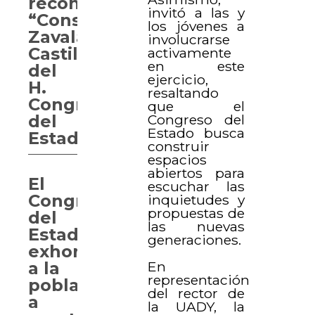
reconocimiento
invitó a las y
“Consuelo
los jóvenes a
Zavala
involucrarse
Castillo
activamente
en este
del
ejercicio,
H.
resaltando
Congreso
que el
Congreso del
del
Estado busca
Estado”
construir
espacios
abiertos para
El
escuchar las
Congreso
inquietudes y
propuestas de
del
las nuevas
Estado
generaciones.
exhorta
En
a la
representación
población
del rector de
a
la UADY, la