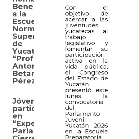
Benemérita
Con el
a la
objetivo de
acercar a las
Escuela
juventudes
Normal
yucatecas al
Superior
trabajo
legislativo y
de
fomentar su
Yucatán
participación
“Profesor
activa en la
Antonio
vida pública,
el Congreso
Betancourt
del Estado de
Pérez”
Yucatán
presentó este
lunes la
Jóvenes
convocatoria
del
participan
Parlamento
en
Juvenil
“Experiencia
Yucatán 2026
Parlamentaria.
en la Escuela
Preparatoria
Cierre