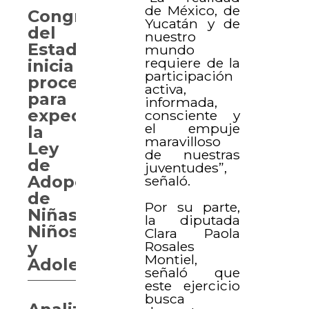
de México, de
Congreso
Yucatán y de
del
nuestro
Estado
mundo
requiere de la
inicia
participación
proceso
activa,
para
informada,
expedir
consciente y
el empuje
la
maravilloso
Ley
de nuestras
de
juventudes”,
Adopciones
señaló.
de
Por su parte,
Niñas,
la diputada
Niños
Clara Paola
Rosales
y
Montiel,
Adolescentes
señaló que
este ejercicio
busca