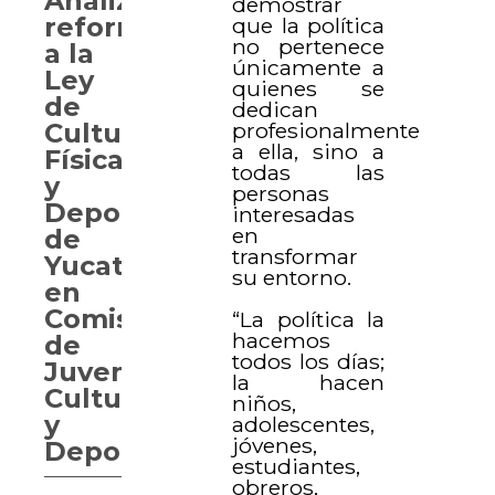
Analizan
demostrar
reformas
que la política
no pertenece
a la
únicamente a
Ley
quienes se
de
dedican
profesionalmente
Cultura
a ella, sino a
Física
todas las
y
personas
Deporte
interesadas
en
de
transformar
Yucatán
su entorno.
en
Comisión
“La política la
hacemos
de
todos los días;
Juventud,
la hacen
Cultura
niños,
y
adolescentes,
jóvenes,
Deporte
estudiantes,
obreros,