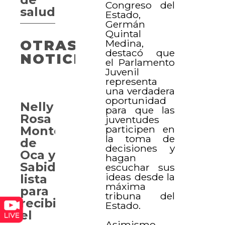
Congreso del
salud
Estado,
Germán
Quintal
Medina,
OTRAS
destacó que
NOTICIAS
el Parlamento
Juvenil
representa
una verdadera
oportunidad
Nelly
para que las
Rosa
juventudes
participen en
Montes
la toma de
de
decisiones y
Oca y
hagan
Sabido,
escuchar sus
ideas desde la
lista
máxima
para
tribuna del
recibir
Estado.
el
Asimismo,