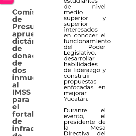
estudiantes
de nivel
Comisión
medio
superior y
de
superior
Presupuesto
interesados
aprueba
en conocer el
dictámenes
funcionamiento
del Poder
de
Legislativo,
donación
desarrollar
de
habilidades
dos
de liderazgo y
construir
inmuebles
propuestas
al
enfocadas en
IMSS
mejorar
Yucatán.
para
el
Durante el
fortalecimiento
evento, el
de
presidente de
la Mesa
infraestructura
Directiva del
de