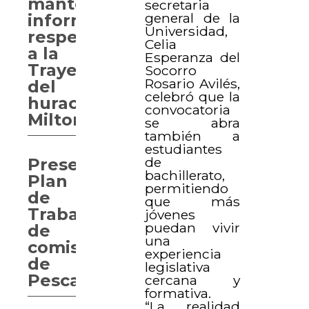
mantenerse
secretaria
general de la
informada
Universidad,
respecto
Celia
a la
Esperanza del
Trayectoria
Socorro
Rosario Avilés,
del
celebró que la
huracán
convocatoria
Milton
se abra
también a
estudiantes
de
Presentan
bachillerato,
Plan
permitiendo
de
que más
Trabajo
jóvenes
puedan vivir
de
una
comisión
experiencia
de
legislativa
Pesca
cercana y
formativa.
“La realidad