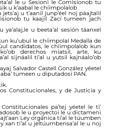
eta’al le u Sesioni le Comisionob tu
bisik u k’aabal le chíimpolalob
s’aj u t’aanil junp’éel noj páajtalil
omisionob tu kaajil Zací tumeen jach
ya’alaj,le u beeta’al sesión táanxel
 kun ku’ubul le chíimpolal Medalla de
túul candidatos, le chíimpolalob kun
ko’ob derechos miatsil, arte, ku
l sijnáalil ti’al u yutsil kajnáalo’ob
s’ayaj Salvador Castell González yéetel
k’aaba’ tumeen u diputadosi PAN.
ik.
s Constitucionales, y de Justicia y
onstitucionales pa’tej yéetel le ti’
putadosob le u proyectoi le u dictameni
lmajt’aan Ley orgánica ti’al le túumben
ey xan ti’al u jeltúumbensa’al le u noj