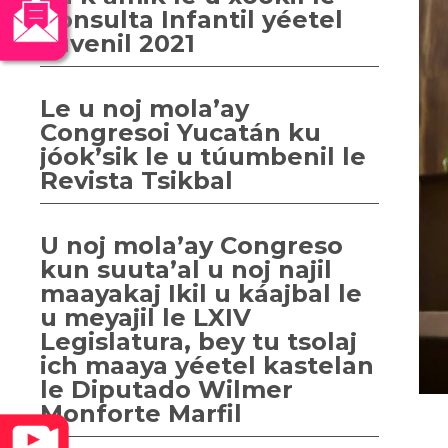
Consulta Infantil yéetel
Juvenil 2021
Le u noj mola’ay
Congresoi Yucatán ku
jóok’sik le u túumbenil le
Revista Tsikbal
U noj mola’ay Congreso
kun suuta’al u noj najil
maayakaj Ikil u káajbal le
u meyajil le LXIV
Legislatura, bey tu tsolaj
ich maaya yéetel kastelan
le Diputado Wilmer
Monforte Marfil