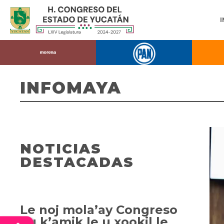
INFOMAYA
NOTICIAS
DESTACADAS
Le noj mola’ay Congreso
ku k’amik le u xookil le