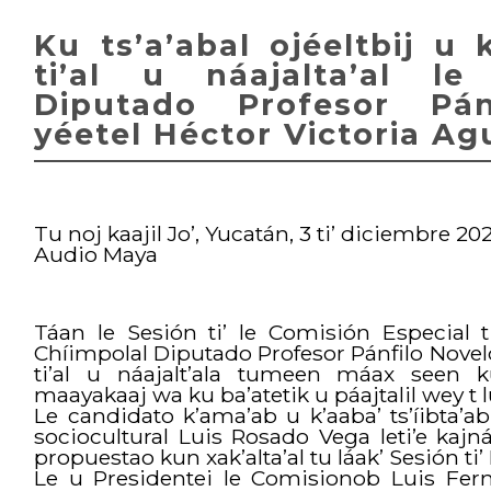
Ku ts’a’abal ojéeltbij u 
ti’al u náajalta’al le
Diputado Profesor Pán
yéetel Héctor Victoria Agu
Tu noj kaajil Jo’, Yucatán, 3 ti’ diciembre 202
Audio Maya
Táan le Sesión ti’ le Comisión Especial ti
Chíimpolal Diputado Profesor Pánfilo Novelo 
ti’al u náajalt’ala tumeen máax seen 
maayakaaj wa ku ba’atetik u páajtalil wey t l
Le candidato k’ama’ab u k’aaba’ ts’íibta
sociocultural Luis Rosado Vega leti’e kaj
propuestao kun xak’alta’al tu láak’ Sesión ti’
Le u Presidentei le Comisionob Luis Fern