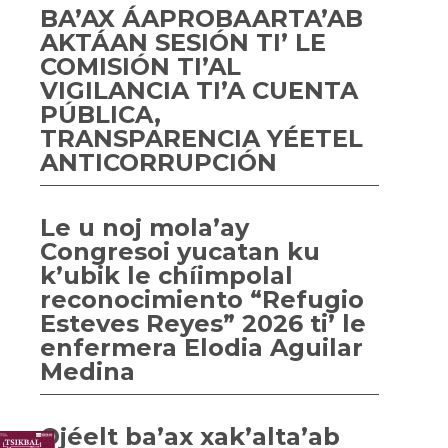
BA’AX ÁAPROBAARTA’AB
AKTÁAN SESIÓN TI’ LE
COMISIÓN TI’AL
VIGILANCIA TI’A CUENTA
PÚBLICA,
TRANSPARENCIA YÉETEL
ANTICORRUPCIÓN
Le u noj mola’ay
Congresoi yucatan ku
k’ubik le chíimpolal
reconocimiento “Refugio
Esteves Reyes” 2026 ti’ le
enfermera Elodia Aguilar
Medina
Ojéelt ba’ax xak’alta’ab