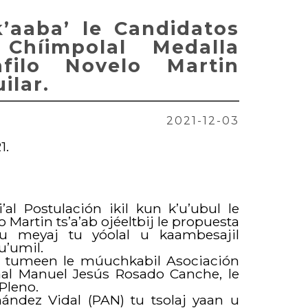
k’aaba’ le Candidatos
 Chíimpolal Medalla
filo Novelo Martin
ilar.
2021-12-03
1.
’al Postulación ikil kun k’u’ubul le
Martin ts’a’ab ojéeltbij le propuesta
ku meyaj tu yóolal u kaambesajil
u’umil.
’ab tumeen le múuchkabil Asociación
náal Manuel Jesús Rosado Canche, le
 Pleno.
ández Vidal (PAN) tu tsolaj yaan u