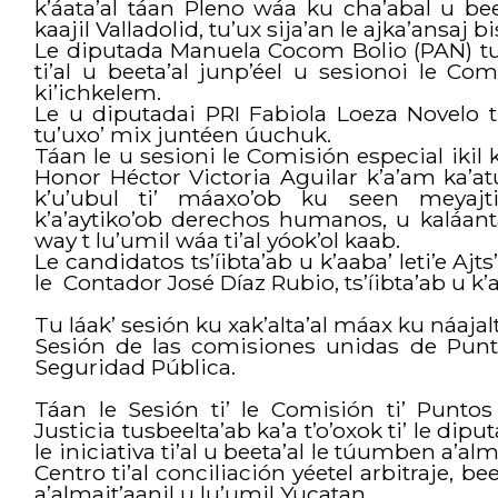
k’áata’al táan Pleno wáa ku cha’abal u be
kaajil Valladolid, tu’ux sija’an le ajka’ansaj 
Le diputada Manuela Cocom Bolio (PAN) tu jet
ti’al u beeta’al junp’éel u sesionoi le C
ki’ichkelem.
Le u diputadai PRI Fabiola Loeza Novelo tu 
tu’uxo’ mix juntéen úuchuk.
Táan le u sesioni le Comisión especial ikil
Honor Héctor Victoria Aguilar k’a’am ka’a
k’u’ubul ti’ máaxo’ob ku seen meyajti
k’a’aytiko’ob derechos humanos, u kaláanta’a
way t lu’umil wáa ti’al yóok’ol kaab.
Le candidatos ts’íibta’ab u k’aaba’ leti’e Ajt
le Contador José Díaz Rubio, ts’íibta’ab u 
Tu láak’ sesión ku xak’alta’al máax ku náajalt
Sesión de las comisiones unidas de Punto
Seguridad Pública.
Táan le Sesión ti’ le Comisión ti’ Puntos C
Justicia tusbeelta’ab ka’a t’o’oxok ti’ le di
le iniciativa ti’al u beeta’al le túumben a’a
Centro ti’al conciliación yéetel arbitraje, be
a’almajt’aanil u lu’umil Yucatan.