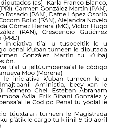
e diputados (as) Karla Franco Blanco,
(PRI), Carmen González Martín (PAN),
ro Rosado (PAN), Dafne López Osorio
Cocom Bolio (PAN), Alejandra Novelo
ida Gómez Herrera (MC), Víctor Hugo
ález (PAN), Crescencio Gutiérrez
 (PRD).
le iniciativa ti’al u tusbeeltik le u
digo penal k’uban tumeen le diputada
armen González Martin tu k’ubaj
esión.
tiva ti’al u jeltúumbensa’al le código
lanueva Moo (Morena)
b le iniciativa k’uban tumeen le u
lmajt’aanil Aministia, beey xan le
aúl Romero Chel, Esteban Abraham
mboa Ávila, Erik Rihani González y
bensa’al le Codigo Penal tu yóolal le
icio túuxta’an tumeen le Magistrada
u p’átik le cargo tu k’iinil 9 ti0 abril
n