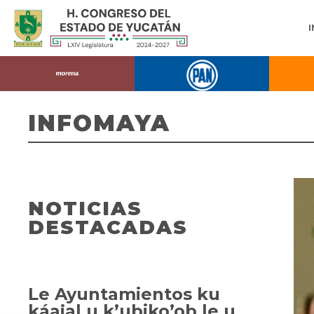
INFOMAYA
NOTICIAS
DESTACADAS
Le Ayuntamientos ku
káajal u k’ubiko’ob le u