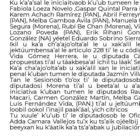
Ku k’a’a’sal le iniciaitvaob k’u’ub tumeen l
Fabiola Loeza Novelo ,Gaspar Quintal Parra 
Karem Achach Ramírez (PAN), Abril Ferrey
(PAN), Melba Gamboa Ávila (PAN), Manuela 
Segura (Morena), Rubí Be Chan (Morena), V
Lozano Poveda (PAN), Erik Rihani Gonz
González (NA) yéetel Eduardo Sobrino Sierra
Ikil u ka’a ch’a’ajo’olta’al le u xak’alil 
jektúumbensa’al le articulo 228 ti’ le u có
Vida Gómez Herrera, le u diputada C
propuestas ti’al u táakbesa’al ichil tu láak’ S
Ka’a cha’ajo’olta’ab u xak’alil xan le inicia
penal k’uban tumen le diputada Jazmín Vil
Tan le Sesionob t’o’ox ti’ le diputadoso
diputadosi Morena ti’al u beeta’al u a’a
iniciativa k’uban tumen le diputados R
Macari, Carmen González Martín, Melba Ga
Luis Fernández Vida, (PAN.) ti’al u jeltúum
loobil ookol i’inajil paak’áal, yich cítricos
Tu xuule’ k’u’ub ti’ le diputadosob le Of
Adda Camara Vallejos tu’x ku ts’aik ojéelbij k
beeyxan ku k’áatik ka’a ts’a’abak u jubilació