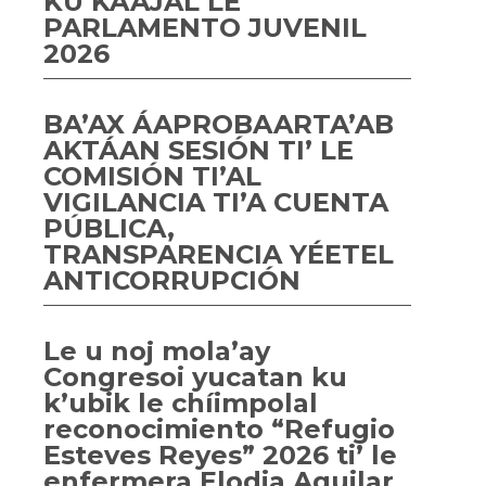
KU KÁAJAL LE
PARLAMENTO JUVENIL
2026
BA’AX ÁAPROBAARTA’AB
AKTÁAN SESIÓN TI’ LE
COMISIÓN TI’AL
VIGILANCIA TI’A CUENTA
PÚBLICA,
TRANSPARENCIA YÉETEL
ANTICORRUPCIÓN
Le u noj mola’ay
Congresoi yucatan ku
k’ubik le chíimpolal
reconocimiento “Refugio
Esteves Reyes” 2026 ti’ le
enfermera Elodia Aguilar