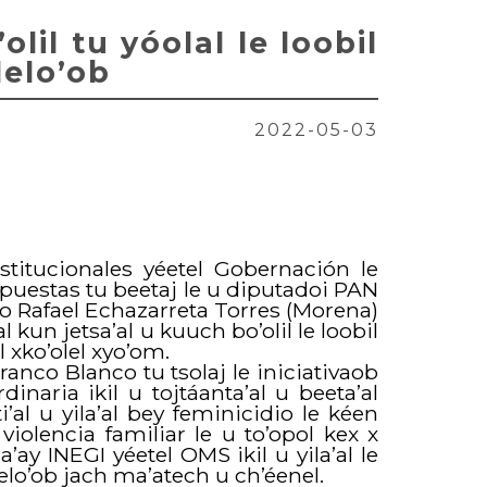
lil tu yóolal le loobil
lelo’ob
2022-05-03
stitucionales yéetel Gobernación le
puestas tu beetaj le u diputadoi PAN
ado Rafael Echazarreta Torres (Morena)
l kun jetsa’al u kuuch bo’olil le loobil
 xko’olel xyo’om.
anco Blanco tu tsolaj le iniciativaob
dinaria ikil u tojtáanta’al u beeta’al
ti’al u yila’al bey feminicidio le kéen
violencia familiar le u to’opol kex x
’ay INEGI yéetel OMS ikil u yila’al le
lelo’ob jach ma’atech u ch’éenel.