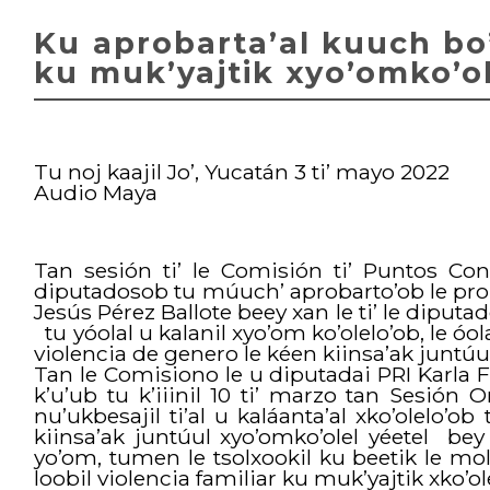
Ku aprobarta’al kuuch bo’o
ku muk’yajtik xyo’omko’o
Tu noj kaajil Jo’, Yucatán 3 ti’ mayo 2022
Audio Maya
Tan sesión ti’ le Comisión ti’ Puntos Con
diputadosob tu múuch’ aprobarto’ob le pro
Jesús Pérez Ballote beey xan le ti’ le diput
tu yóolal u kalanil xyo’om ko’olelo’ob, le óola
violencia de genero le kéen kiinsa’ak juntúul
Tan le Comisiono le u diputadai PRI Karla Fr
k’u’ub tu k’iiinil 10 ti’ marzo tan Sesión Or
nu’ukbesajil ti’al u kaláanta’al xko’olelo’ob 
kiinsa’ak juntúul xyo’omko’olel yéetel bey 
yo’om, tumen le tsolxookil ku beetik le mola
loobil violencia familiar ku muk’yajtik xko’o