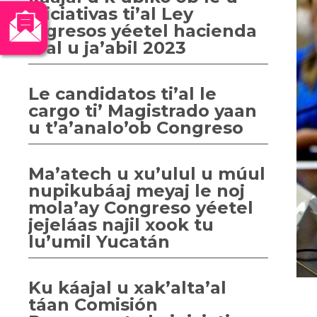
iniciativas ti’al Ley
ingresos yéetel hacienda
ti’al u ja’abil 2023
Le candidatos ti’al le
cargo ti’ Magistrado yaan
u t’a’analo’ob Congreso
Ma’atech u xu’ulul u múul
nupikubáaj meyaj le noj
mola’ay Congreso yéetel
jejeláas najil xook tu
lu’umil Yucatán
Ku káajal u xak’alta’al
táan Comisión