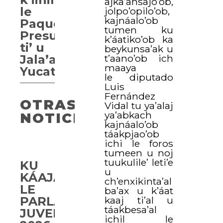
ajka’ansajo’ob,
le
jolpo’opilo’ob,
kajnáalo’ob
Paquete
tumen ku
Presupuestal
k’áatiko’ob ka
ti’ u
beykunsa’ak u
Jala’achil
t’aano’ob ich
maaya
Yucatán
le diputado
Luis
Fernández
OTRAS
Vidal tu ya’alaj
ya’abkach
NOTICIAS
kajnáalo’ob
táakpjao’ob
ichi le foros
tumeen u noj
tuukulile’ leti’e
KU
u
KÁAJAL
ch’enxikinta’al
LE
ba’ax u k’áat
PARLAMENTO
kaaj ti’al u
táakbesa’al
JUVENIL
ichil le