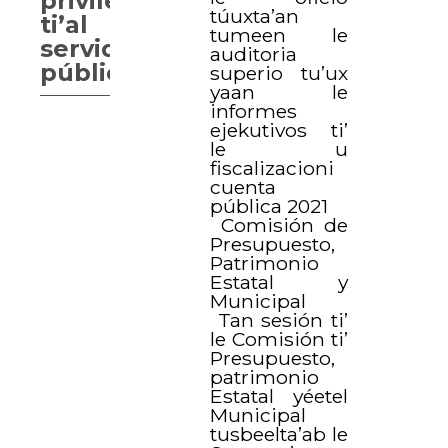
privilegios
túuxta’an
ti’al
tumeen le
servidores
auditoria
públicas.
superio tu’ux
yaan le
informes
ejekutivos ti’
le u
fiscalizacioni
cuenta
pública 2021
Comisión de
Presupuesto,
Patrimonio
Estatal y
Municipal
Tan sesión ti’
le Comisión ti’
Presupuesto,
patrimonio
Estatal yéetel
Municipal
tusbeelta’ab le