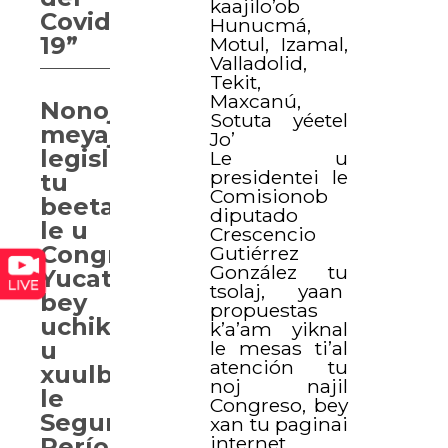
kaajilo’ob
Covid-
Hunucmá,
19”
Motul, Izamal,
Valladolid,
Tekit,
Maxcanú,
Nonoj
Sotuta yéetel
meyajil
Jo’
legislativos
Le u
presidentei le
tu
Comisionob
beetaj
diputado
le u
Crescencio
Congresoi
Gutiérrez
González tu
Yucatán,
tsolaj, yaan
bey
propuestas
uchik
k’a’am yiknal
u
le mesas ti’al
atención tu
xuulbesik
noj najil
le
Congreso, bey
Segundo
xan tu paginai
internet
Período