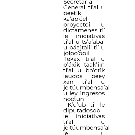
Secretaria
General ti’al u
beetik
ka’ap’éel
proyectoi u
dictamenes ti’
le iniciativas
ti’al u ts’a’abal
u páajtalil ti’ u
jolpo’opil
Tekax ti’al u
p’áxik taak’iin
ti’al u bo’otik
laudos beey
xan ti’al u
jeltúumbensa’al
u ley ingresos
hoctun
K’u’ub ti’ le
diputadosob
le iniciativas
ti’al u
jeltúumbensa’al
le u