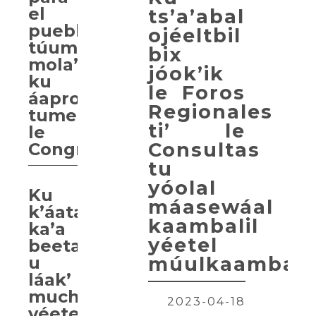
el
ts’a’abal
pueblo:
ojéeltbil
túumben
bix
mola’ay
jóok’ik
ku
le Foros
áaprobaarta’ab
Regionales
tumeen
ti’ le
le
Consultas
Congreso
tu
yóolal
Ku
máasewáal
k’áata’al
kaambalil
ka’a
yéetel
beeta’al
u
múulkaambali
láak’
muchtáambay
2023-04-18
yéetel