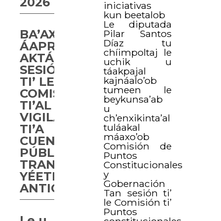
2026
iniciativas
kun beetalob
Le diputada
BA’AX
Pilar Santos
Díaz tu
ÁAPROBAARTA’AB
chíimpoltaj le
AKTÁAN
uchik u
SESIÓN
táakpajal
TI’ LE
kajnáalo’ob
tumeen le
COMISIÓN
beykunsa’ab
TI’AL
u
VIGILANCIA
ch’enxikinta’al
tuláakal
TI’A
máaxo’ob
CUENTA
Comisión de
PÚBLICA,
Puntos
TRANSPARENCIA
Constitucionales
y
YÉETEL
Gobernación
ANTICORRUPCIÓN
Tan sesión ti’
le Comisión ti’
Puntos
Le u