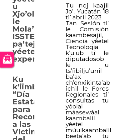
Tu noj kaajil
u
Jo’, Yucatán 18
Xjo’olpo’opil
ti’ abril 2023
le
Tan Sesión ti’
Mola’ay
le Comisión
kaambesajil,
ISSTEY
Ciencia yéetel
pa’tej
Tecnología
yéetel
k’u’ub ti’ le
expertos
diputadosob
le u
ts’íibilju’unil
ba’ax
Ku
ch’enxikinta’ab
k’iimbesa’al
ichil le Foros
“Día
Regionales ti’
consultas tu
Estatal
yóolal
para
máasewáal
Recordar
kaambalil
a las
yéetel
múulkaambalil
Víctimas
beeta’ab tu
del