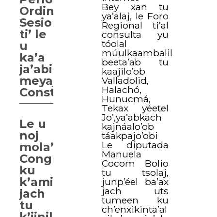
Bey xan tu
Ordinario
ya’alaj, le Foro
Sesiones
Regional ti’al
ti’ le
consulta yu
tóolal
u
múulkaambalil
ka’a
beeta’ab tu
ja’abil
kaajilo’ob
meyajil
Valladolid,
Halachó,
Constitucional
Hunucmá,
Tekax yéetel
Jo’,ya’abkach
Le u
kajnáalo’ob
noj
táakpajo’obi
Le diputada
mola’ay
Manuela
Congreso
Cocom Bolio
ku
tu tsolaj,
k’amik
junp’éel ba’ax
jach uts
jach
tumeen ku
tu
ch’enxikinta’al
k’iinil