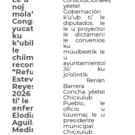
constitucionales
yéetel
noj
Gobernación
mola’ay
k’u’ub ti’ le
Congresoi
diputados le
yucatan
le u proyectoi
le dictameni
ku
le convenios
k’ubik
ku
le
múulbeetik le
chíimpolal
u
ayuntamientoi
reconocimiento
Jo’ ku
“Refugio
jo’olintik
Esteves
Renán
Reyes”
Barrera
Concha yéetel
2026
Chicxulub
ti’ le
Pueblo, le
enfermera
oficio u
Elodia
túuxmaj le u
presidente
Aguilar
municipal
Medina
Chicxulub