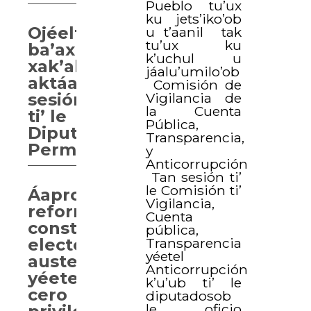
Pueblo tu’ux
ku jets’iko’ob
Ojéelt
u t’aanil tak
tu’ux ku
ba’ax
k’uchul u
xak’alta’ab
jáalu’umilo’ob
aktáan
Comisión de
sesión
Vigilancia de
la Cuenta
ti’ le
Pública,
Diputación
Transparencia,
Permanente.
y
Anticorrupción
Tan sesión ti’
le Comisión ti’
Áaprobaarta’ab
Vigilancia,
reforma
Cuenta
constitucional
pública,
electoral,
Transparencia
yéetel
austeridad
Anticorrupción
yéetel
k’u’ub ti’ le
cero
diputadosob
le oficio