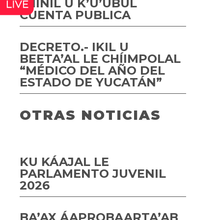
K’IINIL U K’U’UBUL
CUENTA PUBLICA
DECRETO.- IKIL U
BEETA’AL LE CHÍIMPOLAL
“MÉDICO DEL AÑO DEL
ESTADO DE YUCATÁN”
OTRAS NOTICIAS
KU KÁAJAL LE
PARLAMENTO JUVENIL
2026
BA’AX ÁAPROBAARTA’AB