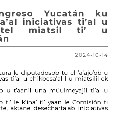
ngreso Yucatán ku
’al iniciativas ti’al u
tel miatsil ti’ u
án
2024-10-14
ltura le diputadosob tu ch’a’ajo’ob u
ivas ti’al u chikbesa’al l u miatsilil ek
b u t’aanil una múulmeyajil ti’al u
 ti’ le k’ina’ ti’ yaan le Comisión ti
orte, aktane desecharta’ab iniciativas