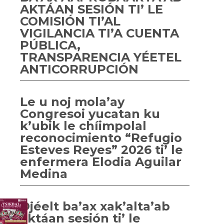
AKTÁAN SESIÓN TI’ LE
COMISIÓN TI’AL
VIGILANCIA TI’A CUENTA
PÚBLICA,
TRANSPARENCIA YÉETEL
ANTICORRUPCIÓN
Le u noj mola’ay
Congresoi yucatan ku
k’ubik le chíimpolal
reconocimiento “Refugio
Esteves Reyes” 2026 ti’ le
enfermera Elodia Aguilar
Medina
Ojéelt ba’ax xak’alta’ab
aktáan sesión ti’ le