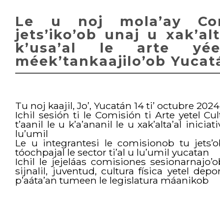
Le u noj mola’ay Co
jets’iko’ob unaj u xak’alta
k’usa’al le arte yée
méek’tankaajilo’ob Yucat
Tu noj kaajil, Jo’, Yucatán 14 ti’ octubre 2024
Ichil sesión ti le Comisión ti Arte yetel Cu
t’aanil le u k’a’ananil le u xak’alta’al iniciat
lu’umil
Le u integrantesi le comisionob tu jets’o
tóochpajal le sector ti’al u lu’umil yucatan
Ichil le jejeláas comisiones sesionarnajo’ob
sijnalil, juventud, cultura física yetel dep
p’aáta’an tumeen le legislatura máanikob