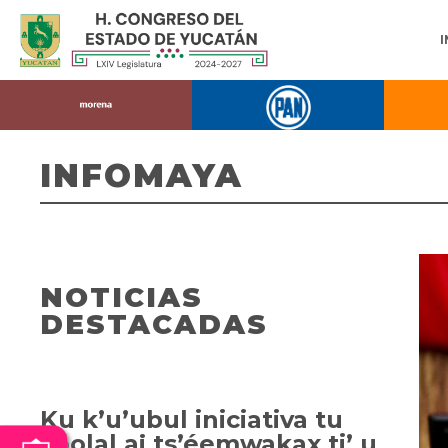
INFOMAYA
NOTICIAS
DESTACADAS
Ku k’u’ubul iniciativa tu
yóolal aj ts’éemwakax ti’ u