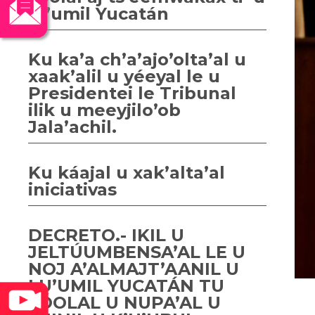
lu’umil Yucatán
Ku ka’a ch’a’ajo’olta’al u
xaak’alil u yéeyal le u
Presidentei le Tribunal
ilik u meeyjilo’ob
Jala’achil.
Ku káajal u xak’alta’al
iniciativas
DECRETO.- IKIL U
JELTÚUMBENSA’AL LE U
NOJ A’ALMAJT’AANIL U
LU’UMIL YUCATÁN TU
YÓOLAL U NUPA’AL U